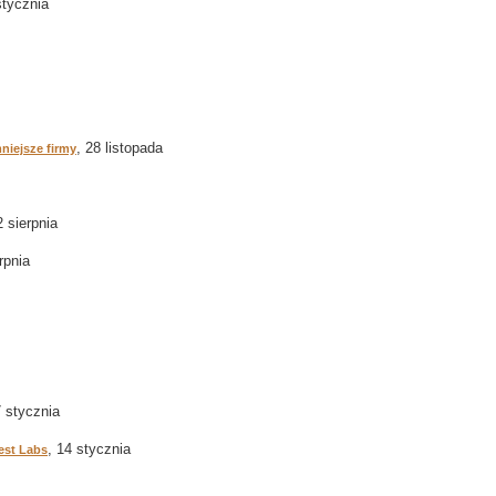
stycznia
, 28 listopada
niejsze firmy
2 sierpnia
rpnia
7 stycznia
, 14 stycznia
est Labs