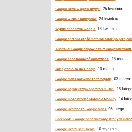
, 25 kwietnia
Google Drive w ogniu krytyki
, 24 kwietnia
Google w elicie lobbystów
, 13 kwietnia
Wyniki finansowe Google
Google sprzeda część Motoroli zaraz po przejęci
Australia: Google odpowie za reklamy wprowadz
, 15 marca
Google chce podawać odpowiedzi
, 10 marca
Jak pytanie, to do Google
, 03 marca
Google Maps pozwane za fotografię
, 15 luteg
Google największym operatorem DNS
, 14 lute
Google może przejąć Motorola Mobility
, 08 lutego
Google ukarane za Google Maps
Facebook i Google ocenzurowały strony w India
, 10 stycznia
Google ukarał sam siebie