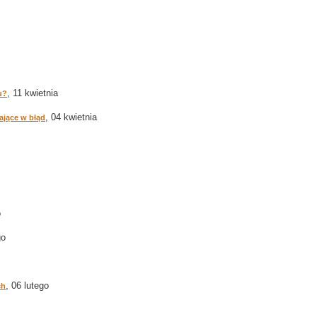
, 11 kwietnia
u?
, 04 kwietnia
ające w błąd
o
go
, 06 lutego
ch