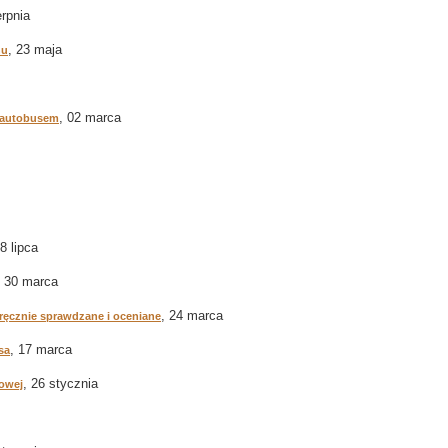
erpnia
, 23 maja
nu
, 02 marca
 autobusem
18 lipca
, 30 marca
, 24 marca
 ręcznie sprawdzane i oceniane
, 17 marca
sa
, 26 stycznia
kowej