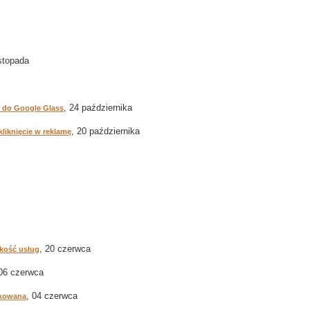
istopada
, 24 października
o do Google Glass
, 20 października
liknięcie w reklamę
, 20 czerwca
kość usług
 06 czerwca
, 04 czerwca
okowana