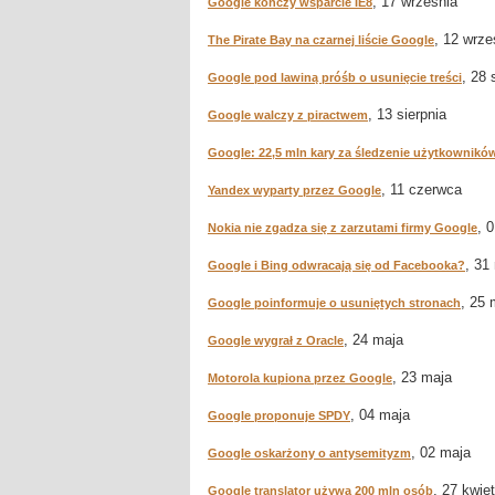
, 17 września
Google kończy wsparcie IE8
, 12 wrze
The Pirate Bay na czarnej liście Google
, 28 
Google pod lawiną próśb o usunięcie treści
, 13 sierpnia
Google walczy z piractwem
Google: 22,5 mln kary za śledzenie użytkowników
, 11 czerwca
Yandex wyparty przez Google
, 
Nokia nie zgadza się z zarzutami firmy Google
, 31
Google i Bing odwracają się od Facebooka?
, 25 
Google poinformuje o usuniętych stronach
, 24 maja
Google wygrał z Oracle
, 23 maja
Motorola kupiona przez Google
, 04 maja
Google proponuje SPDY
, 02 maja
Google oskarżony o antysemityzm
, 27 kwie
Google translator używa 200 mln osób