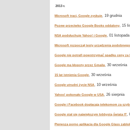
2013 r.
, 19 grudnia
Microsoft traci, Google zyskuje
, 15 l
Pozew przeciwko Google Books oddalony
, 01 listopada
NSA podsłuchuje Yahoo! i Google
Microsoft rozpoczął testy urządzenia podobneg
Google nie potrafi powstrzymać spadku ceny za k
, 30 września
Google ma kłopoty przez Gmaila
, 30 września
15 lat istnienia Google
, 10 września
Google utrudni życie NSA
, 26 sierpnia
Yahoo! pokonało Google w USA
Google i Facebook dopłacają telekomom za szyb
,
Google stał się największym lobbystą świata IT
Pierwsza porno aplikacja dla Google Glass zabl