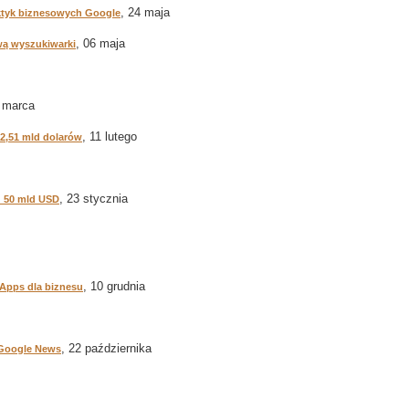
, 24 maja
ktyk biznesowych Google
, 06 maja
zwą wyszukiwarki
0 marca
, 11 lutego
 2,51 mld dolarów
, 23 stycznia
d 50 mld USD
, 10 grudnia
 Apps dla biznesu
, 22 października
 Google News