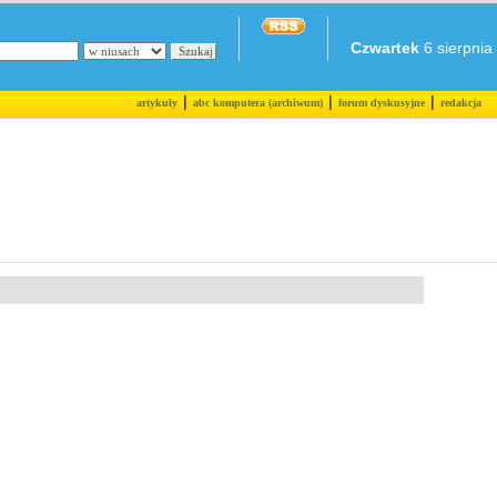
Czwartek
6 sierpnia 
|
|
|
artykuły
abc komputera (archiwum)
forum dyskusyjne
redakcja