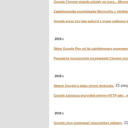
Google Chrome straciła udziały na rzecz... Micro
Zadebiutowała przeglądarka Microsoftu z silnik
Google przez trzy lata walczył z grupą usiłującą 
2019 r.
Sklep Google Play od lat zainfekowany program
Popularne rozszerzenie przeglądarki Chrome zo
2018 r.
, 23 sier
Skaner Google'a słabo chroni Androida
Google zaznacza wszystkie witryny HTTP jako „
2016 r.
, 2
Google chce promować nieuciążliwe reklamy