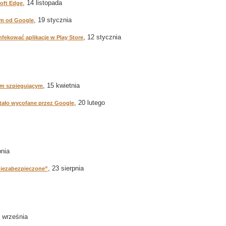
, 14 listopada
soft Edge
, 19 stycznia
iem od Google
, 12 stycznia
infekować aplikacje w Play Store
, 15 kwietnia
em szpiegującym
, 20 lutego
stało wycofane przez Google
pnia
, 23 sierpnia
niezabezpieczone”
1 września