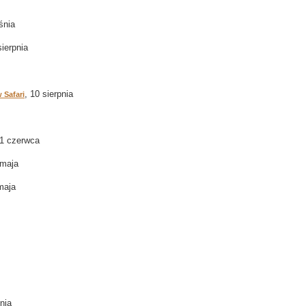
śnia
sierpnia
, 10 sierpnia
 Safari
01 czerwca
 maja
maja
tnia