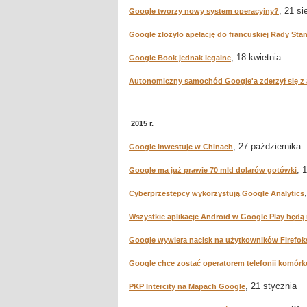
, 21 si
Google tworzy nowy system operacyjny?
Google złożyło apelację do francuskiej Rady Sta
, 18 kwietnia
Google Book jednak legalne
Autonomiczny samochód Google'a zderzył się z
2015 r.
, 27 października
Google inwestuje w Chinach
, 
Google ma już prawie 70 mld dolarów gotówki
Cyberprzestępcy wykorzystują Google Analytics
Wszystkie aplikacje Android w Google Play będą
Google wywiera nacisk na użytkowników Firefok
Google chce zostać operatorem telefonii komór
, 21 stycznia
PKP Intercity na Mapach Google