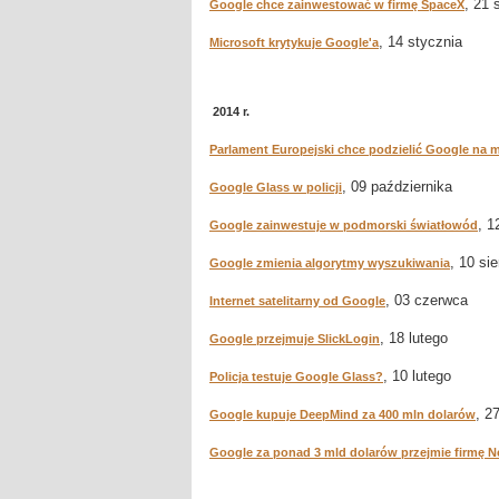
, 21 
Google chce zainwestować w firmę SpaceX
, 14 stycznia
Microsoft krytykuje Google'a
2014 r.
Parlament Europejski chce podzielić Google na m
, 09 października
Google Glass w policji
, 1
Google zainwestuje w podmorski światłowód
, 10 sie
Google zmienia algorytmy wyszukiwania
, 03 czerwca
Internet satelitarny od Google
, 18 lutego
Google przejmuje SlickLogin
, 10 lutego
Policja testuje Google Glass?
, 2
Google kupuje DeepMind za 400 mln dolarów
Google za ponad 3 mld dolarów przejmie firmę N