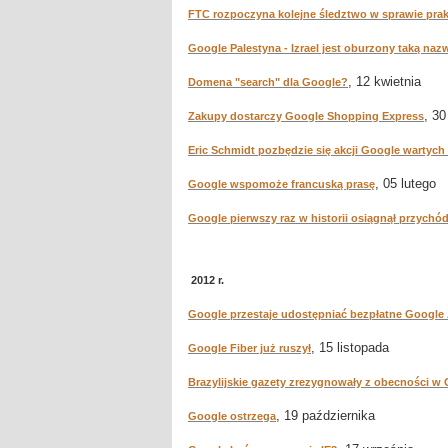
FTC rozpoczyna kolejne śledztwo w sprawie pra
Google Palestyna - Izrael jest oburzony taką na
, 12 kwietnia
Domena "search" dla Google?
, 3
Zakupy dostarczy Google Shopping Express
Eric Schmidt pozbędzie się akcji Google wartych
, 05 lutego
Google wspomoże francuską prasę
Google pierwszy raz w historii osiągnął przychó
2012 r.
Google przestaje udostępniać bezpłatne Google
, 15 listopada
Google Fiber już ruszył
Brazylijskie gazety zrezygnowały z obecności w
, 19 października
Google ostrzega