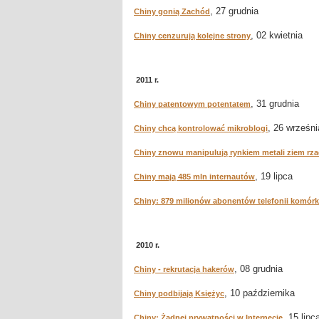
, 27 grudnia
Chiny gonią Zachód
, 02 kwietnia
Chiny cenzurują kolejne strony
2011 r.
, 31 grudnia
Chiny patentowym potentatem
, 26 wrześni
Chiny chcą kontrolować mikroblogi
Chiny znowu manipulują rynkiem metali ziem rza
, 19 lipca
Chiny mają 485 mln internautów
Chiny: 879 milionów abonentów telefonii komór
2010 r.
, 08 grudnia
Chiny - rekrutacja hakerów
, 10 października
Chiny podbijają Księżyc
, 15 lipc
Chiny: Żadnej prywatności w Internecie