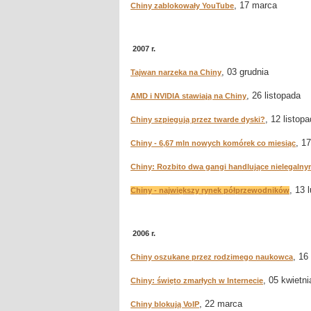
, 17 marca
Chiny zablokowały YouTube
2007 r.
, 03 grudnia
Tajwan narzeka na Chiny
, 26 listopada
AMD i NVIDIA stawiają na Chiny
, 12 listop
Chiny szpiegują przez twarde dyski?
, 1
Chiny - 6,67 mln nowych komórek co miesiąc
Chiny: Rozbito dwa gangi handlujące nielegal
, 13 
Chiny - największy rynek półprzewodników
2006 r.
, 16
Chiny oszukane przez rodzimego naukowca
, 05 kwietni
Chiny: święto zmarłych w Internecie
, 22 marca
Chiny blokują VoIP