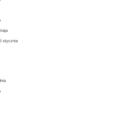
a
 maja
25 stycznia
dnia
a