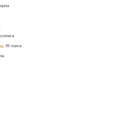
erpnia
a
 czerwca
, 05 marca
lny
nia