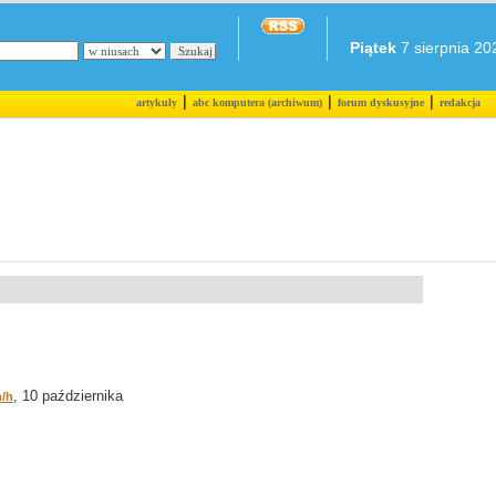
Piątek
7 sierpnia 202
|
|
|
artykuły
abc komputera (archiwum)
forum dyskusyjne
redakcja
, 10 października
m/h