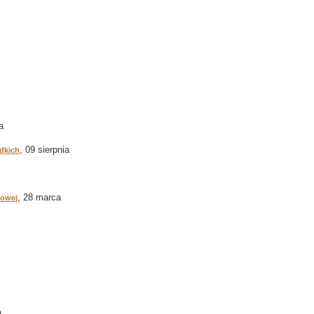
a
, 09 sierpnia
dkich
, 28 marca
kowej
a