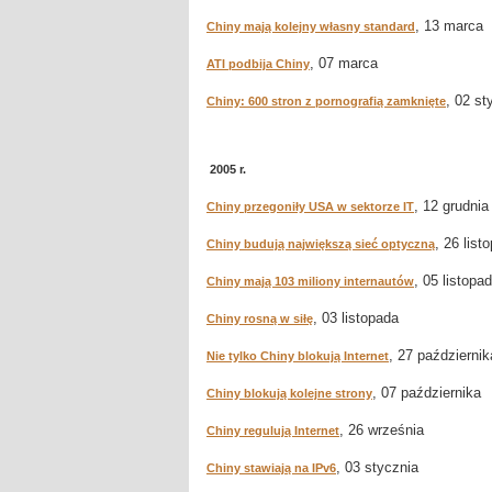
, 13 marca
Chiny mają kolejny własny standard
, 07 marca
ATI podbija Chiny
, 02 st
Chiny: 600 stron z pornografią zamknięte
2005 r.
, 12 grudnia
Chiny przegoniły USA w sektorze IT
, 26 list
Chiny budują największą sieć optyczną
, 05 listopa
Chiny mają 103 miliony internautów
, 03 listopada
Chiny rosną w siłę
, 27 październik
Nie tylko Chiny blokują Internet
, 07 października
Chiny blokują kolejne strony
, 26 września
Chiny regulują Internet
, 03 stycznia
Chiny stawiają na IPv6