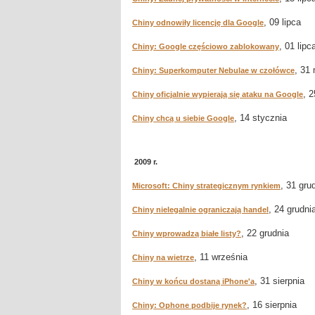
, 09 lipca
Chiny odnowiły licencję dla Google
, 01 lipc
Chiny: Google częściowo zablokowany
, 31
Chiny: Superkomputer Nebulae w czołówce
, 
Chiny oficjalnie wypierają się ataku na Google
, 14 stycznia
Chiny chcą u siebie Google
2009 r.
, 31 gru
Microsoft: Chiny strategicznym rynkiem
, 24 grudni
Chiny nielegalnie ograniczają handel
, 22 grudnia
Chiny wprowadzą białe listy?
, 11 września
Chiny na wietrze
, 31 sierpnia
Chiny w końcu dostaną iPhone'a
, 16 sierpnia
Chiny: Ophone podbije rynek?