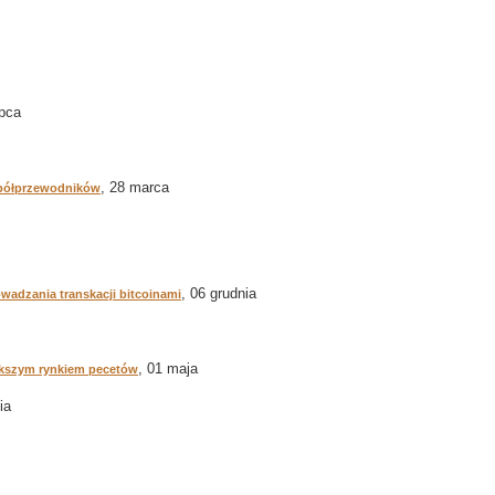
ipca
, 28 marca
 półprzewodników
, 06 grudnia
wadzania transkacji bitcoinami
, 01 maja
większym rynkiem pecetów
ia