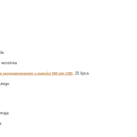
ada
7 września
, 25 lipca
nym oprogramowaniem o wartości 500 mln USD
lutego
 maja
a