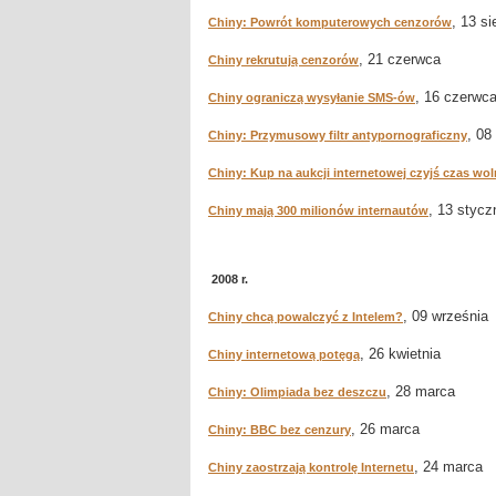
, 13 si
Chiny: Powrót komputerowych cenzorów
, 21 czerwca
Chiny rekrutują cenzorów
, 16 czerwc
Chiny ograniczą wysyłanie SMS-ów
, 08
Chiny: Przymusowy filtr antypornograficzny
Chiny: Kup na aukcji internetowej czyjś czas wo
, 13 stycz
Chiny mają 300 milionów internautów
2008 r.
, 09 września
Chiny chcą powalczyć z Intelem?
, 26 kwietnia
Chiny internetową potęgą
, 28 marca
Chiny: Olimpiada bez deszczu
, 26 marca
Chiny: BBC bez cenzury
, 24 marca
Chiny zaostrzają kontrolę Internetu