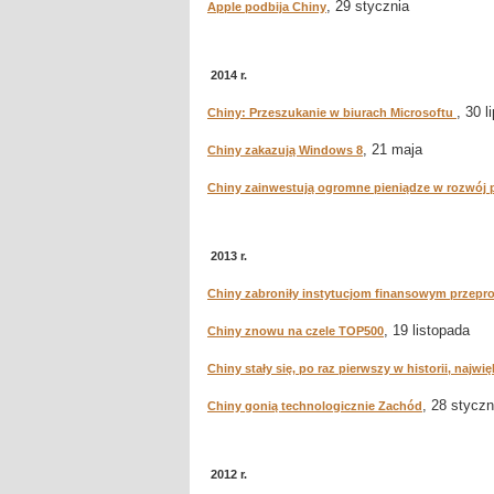
, 29 stycznia
Apple podbija Chiny
2014 r.
, 30 l
Chiny: Przeszukanie w biurach Microsoftu
, 21 maja
Chiny zakazują Windows 8
Chiny zainwestują ogromne pieniądze w rozwój
2013 r.
Chiny zabroniły instytucjom finansowym przepro
, 19 listopada
Chiny znowu na czele TOP500
Chiny stały się, po raz pierwszy w historii, naj
, 28 styczn
Chiny gonią technologicznie Zachód
2012 r.