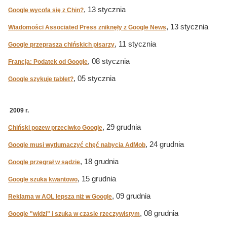
, 13 stycznia
Google wycofa się z Chin?
, 13 stycznia
Wiadomości Associated Press zniknęły z Google News
, 11 stycznia
Google przeprasza chińskich pisarzy
, 08 stycznia
Francja: Podatek od Google
, 05 stycznia
Google szykuje tablet?
2009 r.
, 29 grudnia
Chiński pozew przeciwko Google
, 24 grudnia
Google musi wytłumaczyć chęć nabycia AdMob
, 18 grudnia
Google przegrał w sądzie
, 15 grudnia
Google szuka kwantowo
, 09 grudnia
Reklama w AOL lepsza niż w Google
, 08 grudnia
Google "widzi" i szuka w czasie rzeczywistym