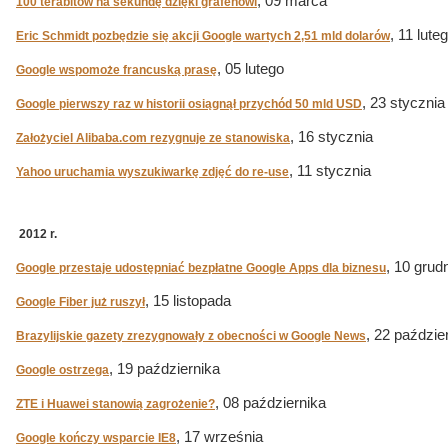
, 09 marca
100 terabitów na sekundę dzięki grafenowi
, 11 lute
Eric Schmidt pozbędzie się akcji Google wartych 2,51 mld dolarów
, 05 lutego
Google wspomoże francuską prasę
, 23 stycznia
Google pierwszy raz w historii osiągnął przychód 50 mld USD
, 16 stycznia
Założyciel Alibaba.com rezygnuje ze stanowiska
, 11 stycznia
Yahoo uruchamia wyszukiwarkę zdjęć do re-use
2012 r.
, 10 grud
Google przestaje udostępniać bezpłatne Google Apps dla biznesu
, 15 listopada
Google Fiber już ruszył
, 22 paździe
Brazylijskie gazety zrezygnowały z obecności w Google News
, 19 października
Google ostrzega
, 08 października
ZTE i Huawei stanowią zagrożenie?
, 17 września
Google kończy wsparcie IE8