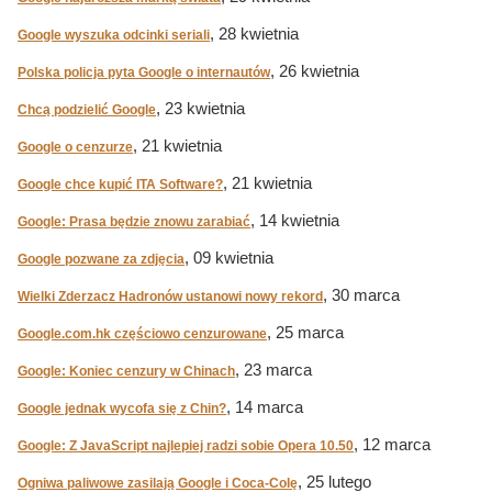
, 28 kwietnia
Google wyszuka odcinki seriali
, 26 kwietnia
Polska policja pyta Google o internautów
, 23 kwietnia
Chcą podzielić Google
, 21 kwietnia
Google o cenzurze
, 21 kwietnia
Google chce kupić ITA Software?
, 14 kwietnia
Google: Prasa będzie znowu zarabiać
, 09 kwietnia
Google pozwane za zdjęcia
, 30 marca
Wielki Zderzacz Hadronów ustanowi nowy rekord
, 25 marca
Google.com.hk częściowo cenzurowane
, 23 marca
Google: Koniec cenzury w Chinach
, 14 marca
Google jednak wycofa się z Chin?
, 12 marca
Google: Z JavaScript najlepiej radzi sobie Opera 10.50
, 25 lutego
Ogniwa paliwowe zasilają Google i Coca-Colę