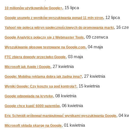
, 15 lipca
10 milionów użytkowników Google+
, 12 lipca
Google usunęło z wyników wyszukiwania ponad 11 mln stron
, 16 cz
Yahoo! nie poleca witryn społecznościowych do promowania marki
, 09 czerwca
Google Analytics połączy się z Webmaster Tools
, 04 maja
Wyszukiwanie głosowe testowane na Google.com
, 03 maja
FTC zbiera dowody przeciwko Google
, 27 kwietnia
Microsoft jak Apple i Google
, 27 kwietnia
Google: Mobilna reklama dobra jak żadna inna?
, 15 kwietnia
Wyniki Google: Czy koszty są pod kontrolą?
, 08 kwietnia
Google odpowiada na krytykę
, 06 kwietnia
Google chce kupić 6000 patentów
, 04 kw
Eric Schmidt próbował manipulować wynikami wyszukiwania Google
, 01 kwietnia
Microsoft składa skargę na Google