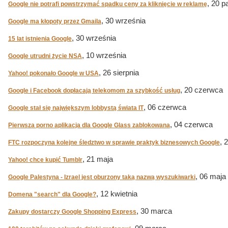
, 20 p
Google nie potrafi powstrzymać spadku ceny za kliknięcie w reklamę
, 30 września
Google ma kłopoty przez Gmaila
, 30 września
15 lat istnienia Google
, 10 września
Google utrudni życie NSA
, 26 sierpnia
Yahoo! pokonało Google w USA
, 20 czerwca
Google i Facebook dopłacają telekomom za szybkość usług
, 06 czerwca
Google stał się największym lobbystą świata IT
, 04 czerwca
Pierwsza porno aplikacja dla Google Glass zablokowana
, 
FTC rozpoczyna kolejne śledztwo w sprawie praktyk biznesowych Google
, 21 maja
Yahoo! chce kupić Tumblr
, 06 maja
Google Palestyna - Izrael jest oburzony taką nazwą wyszukiwarki
, 12 kwietnia
Domena "search" dla Google?
, 30 marca
Zakupy dostarczy Google Shopping Express