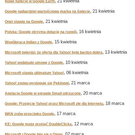
, 21 kwietnia
Nowe funkcje w Google Earth
, 21 kwietnia
Google najbardziej wartościową marką na świecie
, 21 kwietnia
Onet stawia na Google
, 16 kwietnia
Polska: Google otrzyma dotację na rozwój
, 15 kwietnia
Współpraca Indian z Google
, 13 kwietnia
Microsoft twierdzi, że oferta dla Yahoo! była bardzo dobra
, 10 kwietnia
Yahoo! podpisało umowę z Google
, 06 kwietnia
Microsoft stawia ultimatum Yahoo!
, 21 marca
Yahoo! znowu wysługuje się Pekinowi
, 20 marca
Apelacja Google w sprawie Gmail odrzucone
, 18 marca
Google: Przejęcie Yahoo! przez Microsoft złe dla Internetu
, 17 marca
WAN znów przeciwko Google
, 12 marca
KE: Google może przejąć DoubleClicka
, 07 marca
Microsoft i Google biją się o Digga