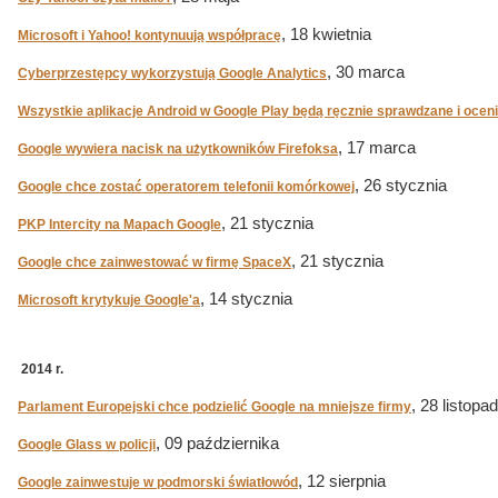
, 18 kwietnia
Microsoft i Yahoo! kontynuują współpracę
, 30 marca
Cyberprzestępcy wykorzystują Google Analytics
Wszystkie aplikacje Android w Google Play będą ręcznie sprawdzane i ocen
, 17 marca
Google wywiera nacisk na użytkowników Firefoksa
, 26 stycznia
Google chce zostać operatorem telefonii komórkowej
, 21 stycznia
PKP Intercity na Mapach Google
, 21 stycznia
Google chce zainwestować w firmę SpaceX
, 14 stycznia
Microsoft krytykuje Google'a
2014 r.
, 28 listopa
Parlament Europejski chce podzielić Google na mniejsze firmy
, 09 października
Google Glass w policji
, 12 sierpnia
Google zainwestuje w podmorski światłowód