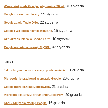
, 31 stycznia
Współzałożyciele Google połączeni na 20 lat
, 29 stycznia
Google znowu mocniejszy
, 22 stycznia
Google zbada Twoje DNA
, 15 stycznia
Google i Wikipedia niemile widziane
, 10 stycznia
Aktualizacja nieba w Google Earth
, 02 stycznia
Google pomoże w rozwoju MySQL
2007 r.
, 31 grudnia
Jak dotrzymać noworocznego postanowienia
, 29 grudnia
Microsoft nie przekonał w sprawie Google
, 21 grudnia
Google może przejąć DoubleClick
, 20 grudnia
Microsoft dostarczył argumentu Google’owi
, 16 grudnia
Knol - Wikipedia według Google