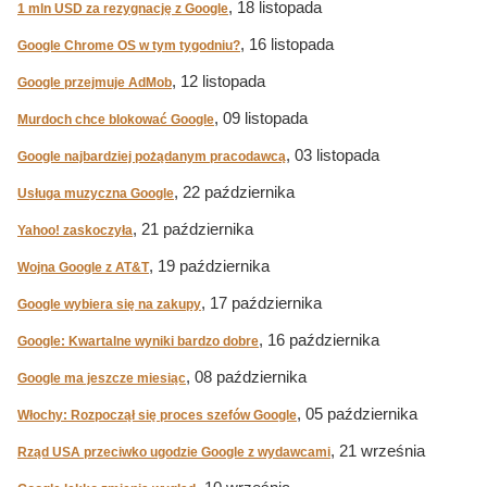
, 18 listopada
1 mln USD za rezygnację z Google
, 16 listopada
Google Chrome OS w tym tygodniu?
, 12 listopada
Google przejmuje AdMob
, 09 listopada
Murdoch chce blokować Google
, 03 listopada
Google najbardziej pożądanym pracodawcą
, 22 października
Usługa muzyczna Google
, 21 października
Yahoo! zaskoczyła
, 19 października
Wojna Google z AT&T
, 17 października
Google wybiera się na zakupy
, 16 października
Google: Kwartalne wyniki bardzo dobre
, 08 października
Google ma jeszcze miesiąc
, 05 października
Włochy: Rozpoczął się proces szefów Google
, 21 września
Rząd USA przeciwko ugodzie Google z wydawcami