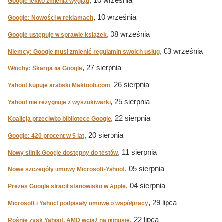
, 10 września
Google lekko zmienia wygląd
, 10 września
Google: Nowości w reklamach
, 08 września
Google ustępuje w sprawie książek
, 03 września
Niemcy: Google musi zmienić regulamin swoich usług
, 27 sierpnia
Włochy: Skarga na Google
, 26 sierpnia
Yahoo! kupuje arabski Maktoob.com
, 25 sierpnia
Yahoo! nie rezygnuje z wyszukiwarki
, 22 sierpnia
Koalicja przeciwko bibliotece Google
, 20 sierpnia
Google: 420 procent w 5 lat
, 11 sierpnia
Nowy silnik Google dostępny do testów
, 05 sierpnia
Nowe szczegóły umowy Microsoft-Yahoo!
, 04 sierpnia
Prezes Google stracił stanowisko w Apple
, 29 lipca
Microsoft i Yahoo! podpisały umowę o współpracy
, 22 lipca
Rośnie zysk Yahoo!, AMD wciąż na minusie