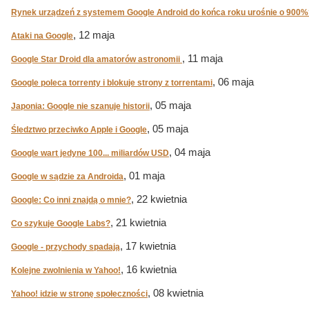
Rynek urządzeń z systemem Google Android do końca roku urośnie o 900%
, 12 maja
Ataki na Google
, 11 maja
Google Star Droid dla amatorów astronomii
, 06 maja
Google poleca torrenty i blokuje strony z torrentami
, 05 maja
Japonia: Google nie szanuje historii
, 05 maja
Śledztwo przeciwko Apple i Google
, 04 maja
Google wart jedyne 100... miliardów USD
, 01 maja
Google w sądzie za Androida
, 22 kwietnia
Google: Co inni znajdą o mnie?
, 21 kwietnia
Co szykuje Google Labs?
, 17 kwietnia
Google - przychody spadają
, 16 kwietnia
Kolejne zwolnienia w Yahoo!
, 08 kwietnia
Yahoo! idzie w stronę społeczności