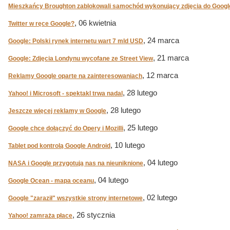
Mieszkańcy Broughton zablokowali samochód wykonujący zdjęcia do Google
, 06 kwietnia
Twitter w ręce Google?
, 24 marca
Google: Polski rynek internetu wart 7 mld USD
, 21 marca
Google: Zdjęcia Londynu wycofane ze Street View
, 12 marca
Reklamy Google oparte na zainteresowaniach
, 28 lutego
Yahoo! i Microsoft - spektakl trwa nadal
, 28 lutego
Jeszcze więcej reklamy w Google
, 25 lutego
Google chce dołączyć do Opery i Mozilli
, 10 lutego
Tablet pod kontrolą Google Android
, 04 lutego
NASA i Google przygotują nas na nieuniknione
, 04 lutego
Google Ocean - mapa oceanu
, 02 lutego
Google "zaraził" wszystkie strony internetowe
, 26 stycznia
Yahoo! zamraża płace