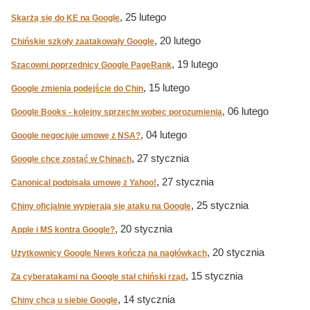
, 25 lutego
Skarżą się do KE na Google
, 20 lutego
Chińskie szkoły zaatakowały Google
, 19 lutego
Szacowni poprzednicy Google PageRank
, 15 lutego
Google zmienia podejście do Chin
, 06 lutego
Google Books - kolejny sprzeciw wobec porozumienia
, 04 lutego
Google negocjuje umowę z NSA?
, 27 stycznia
Google chce zostać w Chinach
, 27 stycznia
Canonical podpisała umowę z Yahoo!
, 25 stycznia
Chiny oficjalnie wypierają się ataku na Google
, 20 stycznia
Apple i MS kontra Google?
, 20 stycznia
Użytkownicy Google News kończą na nagłówkach
, 15 stycznia
Za cyberatakami na Google stał chiński rząd
, 14 stycznia
Chiny chcą u siebie Google