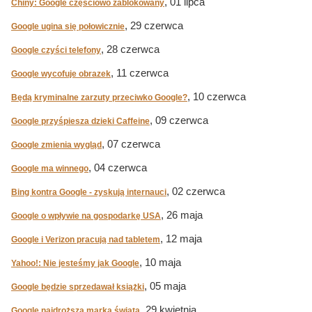
, 01 lipca
Chiny: Google częściowo zablokowany
, 29 czerwca
Google ugina się połowicznie
, 28 czerwca
Google czyści telefony
, 11 czerwca
Google wycofuje obrazek
, 10 czerwca
Będą kryminalne zarzuty przeciwko Google?
, 09 czerwca
Google przyśpiesza dzieki Caffeine
, 07 czerwca
Google zmienia wygląd
, 04 czerwca
Google ma winnego
, 02 czerwca
Bing kontra Google - zyskują internauci
, 26 maja
Google o wpływie na gospodarkę USA
, 12 maja
Google i Verizon pracują nad tabletem
, 10 maja
Yahoo!: Nie jesteśmy jak Google
, 05 maja
Google będzie sprzedawał książki
, 29 kwietnia
Google najdroższa marką świata