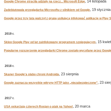
, 14 listopada
Google Chrome straciła udziały na rzecz... Microsoft Edge
, 19 stycznia
Zadebiutowała przeglądarka Microsoftu z silnikiem od Google
Google przez trzy lata walczył z grupą usiłującą infekować aplikacje w Play 
2019 r.
, 15 kwie
Sklep Google Play od lat zainfekowany programem szpiegującym
Popularne rozszerzenie przeglądarki Chrome zostało wycofane przez Googl
2018 r.
, 23 sierpnia
Skaner Google'a słabo chroni Androida
, 23 sie
Google zaznacza wszystkie witryny HTTP jako „niezabezpieczone”
2017 r.
, 20 marca
USA oskarżają czterech Rosjan o atak na Yahoo!