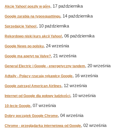
, 17 października
Akcje Yahoo! poszły w górę
, 14 października
Google zarabia na typosquattingu
, 10 października
Sprzedajcie Yahoo!
, 06 października
Rekordowo niski kurs akcji Yahoo!
, 24 września
Google News po polsku
, 21 września
Google ma apetyt na Valve?
, 20 września
General Electric i Google - energetyczny tandem
, 16 września
Adtaily - Polacy rzucają rękawicę Google
, 12 września
Google zatrząsł American Airlines
, 10 września
Internet od Google dla połowy ludzkości
, 07 września
10-lecie Google
, 04 września
Dobry początek Google Chrome
, 02 września
Chrome - przeglądarka internetowa od Google