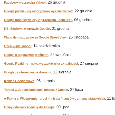
, 26 grudnia
Facebook wyprzedza Yahoo!
, 22 grudnia
Google podzieli się algorytmem wyszukiwania?
, 06 grudnia
Google mocniej walczy z piractwem - cenzura?
, 01 grudnia
KE: Śledztwo w sprawie Google
, 25 listopada
Wandale mszczą się za Google Street View
, 14 października
Chcą kupić Yahoo!
, 22 września
Google o rządowych prośbach
, 27 sierpnia
Google Realtime - nowa wyszukiwarka aktualności
, 12 sierpnia
Google zainteresowane dronami
, 05 sierpnia
Koniec Google Wave
, 27 lipca
Yahoo! w Japonii podpisuje umowę z Google
, 21 l
e-Faktury: Wicepremier prosi ministra finansów o zmianę stanowiska
, 09 lipca
Chiny odnowiły licencję dla Google