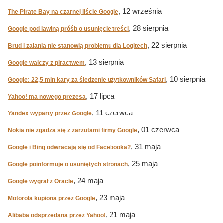
, 12 września
The Pirate Bay na czarnej liście Google
, 28 sierpnia
Google pod lawiną próśb o usunięcie treści
, 22 sierpnia
Brud i zalania nie stanowią problemu dla Logitech
, 13 sierpnia
Google walczy z piractwem
, 10 sierpnia
Google: 22,5 mln kary za śledzenie użytkowników Safari
, 17 lipca
Yahoo! ma nowego prezesa
, 11 czerwca
Yandex wyparty przez Google
, 01 czerwca
Nokia nie zgadza się z zarzutami firmy Google
, 31 maja
Google i Bing odwracają się od Facebooka?
, 25 maja
Google poinformuje o usuniętych stronach
, 24 maja
Google wygrał z Oracle
, 23 maja
Motorola kupiona przez Google
, 21 maja
Alibaba odsprzedana przez Yahoo!