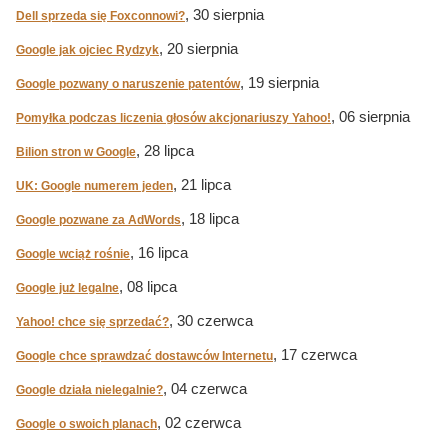
, 30 sierpnia
Dell sprzeda się Foxconnowi?
, 20 sierpnia
Google jak ojciec Rydzyk
, 19 sierpnia
Google pozwany o naruszenie patentów
, 06 sierpnia
Pomyłka podczas liczenia głosów akcjonariuszy Yahoo!
, 28 lipca
Bilion stron w Google
, 21 lipca
UK: Google numerem jeden
, 18 lipca
Google pozwane za AdWords
, 16 lipca
Google wciąż rośnie
, 08 lipca
Google już legalne
, 30 czerwca
Yahoo! chce się sprzedać?
, 17 czerwca
Google chce sprawdzać dostawców Internetu
, 04 czerwca
Google działa nielegalnie?
, 02 czerwca
Google o swoich planach