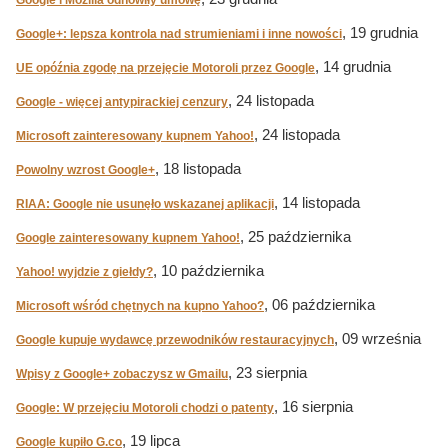
Google i Mozilla odnowiły umowę
, 19 grudnia
Google+: lepsza kontrola nad strumieniami i inne nowości
, 14 grudnia
UE opóźnia zgodę na przejęcie Motoroli przez Google
, 24 listopada
Google - więcej antypirackiej cenzury
, 24 listopada
Microsoft zainteresowany kupnem Yahoo!
, 18 listopada
Powolny wzrost Google+
, 14 listopada
RIAA: Google nie usunęło wskazanej aplikacji
, 25 października
Google zainteresowany kupnem Yahoo!
, 10 października
Yahoo! wyjdzie z giełdy?
, 06 października
Microsoft wśród chętnych na kupno Yahoo?
, 09 września
Google kupuje wydawcę przewodników restauracyjnych
, 23 sierpnia
Wpisy z Google+ zobaczysz w Gmailu
, 16 sierpnia
Google: W przejęciu Motoroli chodzi o patenty
, 19 lipca
Google kupiło G.co