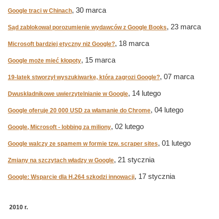
, 30 marca
Google traci w Chinach
, 23 marca
Sąd zablokował porozumienie wydawców z Google Books
, 18 marca
Microsoft bardziej etyczny niż Google?
, 15 marca
Google może mieć kłopoty
, 07 marca
19-latek stworzył wyszukiwarkę, która zagrozi Google?
, 14 lutego
Dwuskładnikowe uwierzytelnianie w Google
, 04 lutego
Google oferuje 20 000 USD za włamanie do Chrome
, 02 lutego
Google, Microsoft - lobbing za miliony
, 01 lutego
Google walczy ze spamem w formie tzw. scraper sites
, 21 stycznia
Zmiany na szczytach władzy w Google
, 17 stycznia
Google: Wsparcie dla H.264 szkodzi innowacji
2010 r.