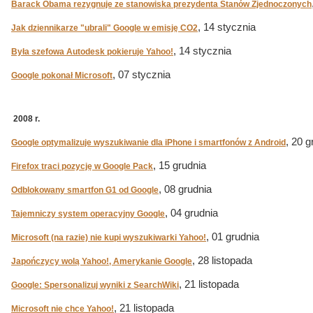
Barack Obama rezygnuje ze stanowiska prezydenta Stanów Zjednoczonych
, 14 stycznia
Jak dziennikarze "ubrali" Google w emisję CO2
, 14 stycznia
Była szefowa Autodesk pokieruje Yahoo!
, 07 stycznia
Google pokonał Microsoft
2008 r.
, 20 g
Google optymalizuje wyszukiwanie dla iPhone i smartfonów z Android
, 15 grudnia
Firefox traci pozycję w Google Pack
, 08 grudnia
Odblokowany smartfon G1 od Google
, 04 grudnia
Tajemniczy system operacyjny Google
, 01 grudnia
Microsoft (na razie) nie kupi wyszukiwarki Yahoo!
, 28 listopada
Japończycy wolą Yahoo!, Amerykanie Google
, 21 listopada
Google: Spersonalizuj wyniki z SearchWiki
, 21 listopada
Microsoft nie chce Yahoo!