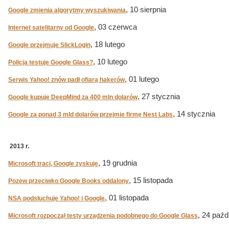
, 10 sierpnia
Google zmienia algorytmy wyszukiwania
, 03 czerwca
Internet satelitarny od Google
, 18 lutego
Google przejmuje SlickLogin
, 10 lutego
Policja testuje Google Glass?
, 01 lutego
Serwis Yahoo! znów padł ofiarą hakerów
, 27 stycznia
Google kupuje DeepMind za 400 mln dolarów
, 14 stycznia
Google za ponad 3 mld dolarów przejmie firmę Nest Labs
2013 r.
, 19 grudnia
Microsoft traci, Google zyskuje
, 15 listopada
Pozew przeciwko Google Books oddalony
, 01 listopada
NSA podsłuchuje Yahoo! i Google
, 24 paźd
Microsoft rozpoczął testy urządzenia podobnego do Google Glass