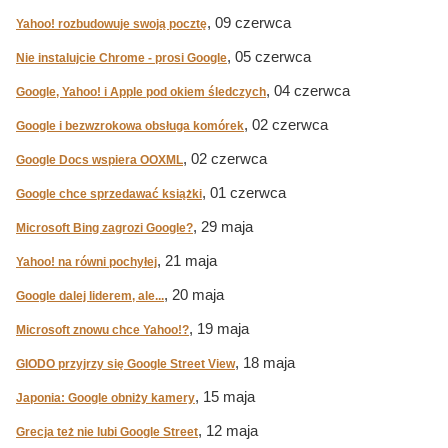
, 09 czerwca
Yahoo! rozbudowuje swoją pocztę
, 05 czerwca
Nie instalujcie Chrome - prosi Google
, 04 czerwca
Google, Yahoo! i Apple pod okiem śledczych
, 02 czerwca
Google i bezwzrokowa obsługa komórek
, 02 czerwca
Google Docs wspiera OOXML
, 01 czerwca
Google chce sprzedawać książki
, 29 maja
Microsoft Bing zagrozi Google?
, 21 maja
Yahoo! na równi pochyłej
, 20 maja
Google dalej liderem, ale...
, 19 maja
Microsoft znowu chce Yahoo!?
, 18 maja
GIODO przyjrzy się Google Street View
, 15 maja
Japonia: Google obniży kamery
, 12 maja
Grecja też nie lubi Google Street