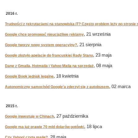
2016 r.
Trudności z rekrutacjami na stanowiska IT? Często problem leży po stron
, 21 września
Google chce promować nieuciążliwe reklamy
, 21 sierpnia
Google tworzy nowy system operacyjny?
, 23 maja
Google złożyło apelację do francuskiej Rady Stanu
, 08 maja
Dane z Gmaila, Hotmaila i Yahoo Maila na sprzedaż
, 18 kwietnia
Google Book jednak legalne
, 02 marca
Autonomiczny samochód Google'a zderzył się z autobusem
2015 r.
, 27 października
Google inwestuje w Chinach
, 18 lipca
Google ma już prawie 70 mld dolarów gotówki
, 28 maja
Czy Yahoo! czyta maile?