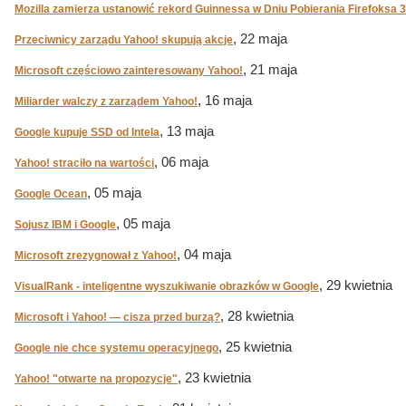
Mozilla zamierza ustanowić rekord Guinnessa w Dniu Pobierania Firefoksa 3
, 22 maja
Przeciwnicy zarządu Yahoo! skupują akcje
, 21 maja
Microsoft częściowo zainteresowany Yahoo!
, 16 maja
Miliarder walczy z zarządem Yahoo!
, 13 maja
Google kupuje SSD od Intela
, 06 maja
Yahoo! straciło na wartości
, 05 maja
Google Ocean
, 05 maja
Sojusz IBM i Google
, 04 maja
Microsoft zrezygnował z Yahoo!
, 29 kwietnia
VisualRank - inteligentne wyszukiwanie obrazków w Google
, 28 kwietnia
Microsoft i Yahoo! — cisza przed burzą?
, 25 kwietnia
Google nie chce systemu operacyjnego
, 23 kwietnia
Yahoo! "otwarte na propozycje"