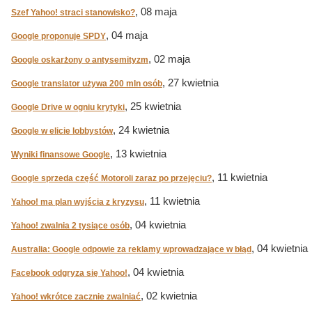
, 08 maja
Szef Yahoo! straci stanowisko?
, 04 maja
Google proponuje SPDY
, 02 maja
Google oskarżony o antysemityzm
, 27 kwietnia
Google translator używa 200 mln osób
, 25 kwietnia
Google Drive w ogniu krytyki
, 24 kwietnia
Google w elicie lobbystów
, 13 kwietnia
Wyniki finansowe Google
, 11 kwietnia
Google sprzeda część Motoroli zaraz po przejęciu?
, 11 kwietnia
Yahoo! ma plan wyjścia z kryzysu
, 04 kwietnia
Yahoo! zwalnia 2 tysiące osób
, 04 kwietnia
Australia: Google odpowie za reklamy wprowadzające w błąd
, 04 kwietnia
Facebook odgryza się Yahoo!
, 02 kwietnia
Yahoo! wkrótce zacznie zwalniać