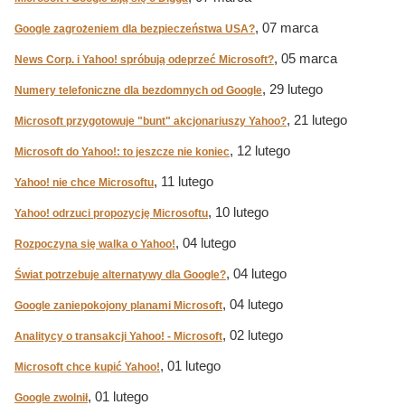
, 07 marca
Google zagrożeniem dla bezpieczeństwa USA?
, 05 marca
News Corp. i Yahoo! spróbują odeprzeć Microsoft?
, 29 lutego
Numery telefoniczne dla bezdomnych od Google
, 21 lutego
Microsoft przygotowuje "bunt" akcjonariuszy Yahoo?
, 12 lutego
Microsoft do Yahoo!: to jeszcze nie koniec
, 11 lutego
Yahoo! nie chce Microsoftu
, 10 lutego
Yahoo! odrzuci propozycję Microsoftu
, 04 lutego
Rozpoczyna się walka o Yahoo!
, 04 lutego
Świat potrzebuje alternatywy dla Google?
, 04 lutego
Google zaniepokojony planami Microsoft
, 02 lutego
Analitycy o transakcji Yahoo! - Microsoft
, 01 lutego
Microsoft chce kupić Yahoo!
, 01 lutego
Google zwolnił