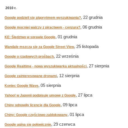
2010 r.
, 22 grudnia
Google podzieli się algorytmem wyszukiwania?
, 06 grudnia
Google mocniej walczy z piractwem - cenzura?
, 01 grudnia
KE: Śledztwo w sprawie Google
, 25 listopada
Wandale mszczą się za Google Street View
, 22 września
Google o rządowych prośbach
, 27 sierpnia
Google Realtime - nowa wyszukiwarka aktualności
, 12 sierpnia
Google zainteresowane dronami
, 05 sierpnia
Koniec Google Wave
, 27 lipca
Yahoo! w Japonii podpisuje umowę z Google
, 09 lipca
Chiny odnowiły licencję dla Google
, 01 lipca
Chiny: Google częściowo zablokowany
, 29 czerwca
Google ugina się połowicznie