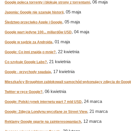
, 06 maja
Google poleca torrenty i blokuje strony z torrentami
, 05 maja
Japonia: Google nie szanuje historii
, 05 maja
Śledztwo przeciwko Apple i Google
, 04 maja
Google wart jedyne 100... miliardów USD
, 01 maja
Google w sądzie za Androida
, 22 kwietnia
Google: Co inni znajdą o mnie?
, 21 kwietnia
Co szykuje Google Labs?
, 17 kwietnia
Google - przychody spadają
Mieszkańcy Broughton zablokowali samochód wykonujący zdjęcia do Google
, 06 kwietnia
Twitter w ręce Google?
, 24 marca
Google: Polski rynek internetu wart 7 mld USD
, 21 marca
Google: Zdjęcia Londynu wycofane ze Street View
, 12 marca
Reklamy Google oparte na zainteresowaniach