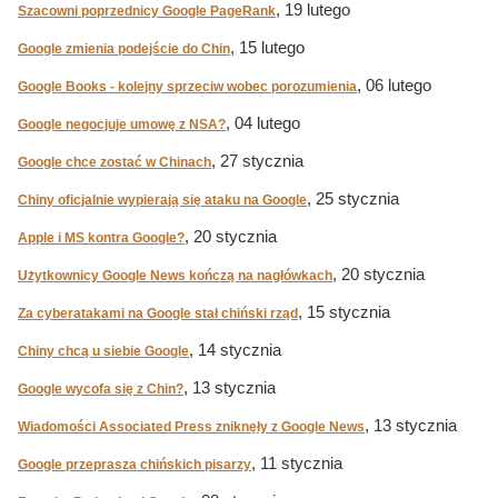
, 19 lutego
Szacowni poprzednicy Google PageRank
, 15 lutego
Google zmienia podejście do Chin
, 06 lutego
Google Books - kolejny sprzeciw wobec porozumienia
, 04 lutego
Google negocjuje umowę z NSA?
, 27 stycznia
Google chce zostać w Chinach
, 25 stycznia
Chiny oficjalnie wypierają się ataku na Google
, 20 stycznia
Apple i MS kontra Google?
, 20 stycznia
Użytkownicy Google News kończą na nagłówkach
, 15 stycznia
Za cyberatakami na Google stał chiński rząd
, 14 stycznia
Chiny chcą u siebie Google
, 13 stycznia
Google wycofa się z Chin?
, 13 stycznia
Wiadomości Associated Press zniknęły z Google News
, 11 stycznia
Google przeprasza chińskich pisarzy