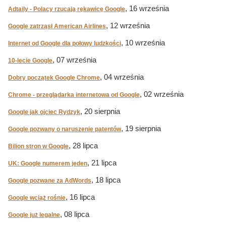
, 16 września
Adtaily - Polacy rzucają rękawicę Google
, 12 września
Google zatrząsł American Airlines
, 10 września
Internet od Google dla połowy ludzkości
, 07 września
10-lecie Google
, 04 września
Dobry początek Google Chrome
, 02 września
Chrome - przeglądarka internetowa od Google
, 20 sierpnia
Google jak ojciec Rydzyk
, 19 sierpnia
Google pozwany o naruszenie patentów
, 28 lipca
Bilion stron w Google
, 21 lipca
UK: Google numerem jeden
, 18 lipca
Google pozwane za AdWords
, 16 lipca
Google wciąż rośnie
, 08 lipca
Google już legalne