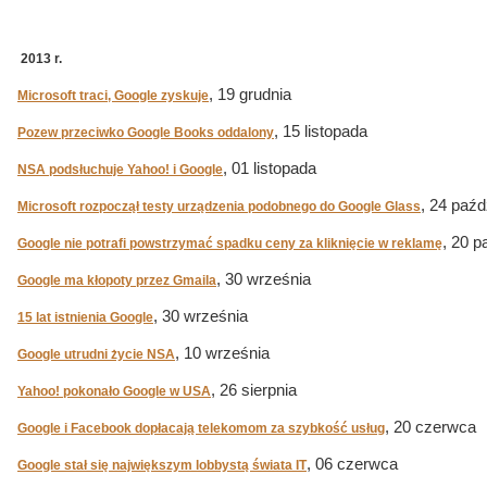
2013 r.
, 19 grudnia
Microsoft traci, Google zyskuje
, 15 listopada
Pozew przeciwko Google Books oddalony
, 01 listopada
NSA podsłuchuje Yahoo! i Google
, 24 paźd
Microsoft rozpoczął testy urządzenia podobnego do Google Glass
, 20 p
Google nie potrafi powstrzymać spadku ceny za kliknięcie w reklamę
, 30 września
Google ma kłopoty przez Gmaila
, 30 września
15 lat istnienia Google
, 10 września
Google utrudni życie NSA
, 26 sierpnia
Yahoo! pokonało Google w USA
, 20 czerwca
Google i Facebook dopłacają telekomom za szybkość usług
, 06 czerwca
Google stał się największym lobbystą świata IT