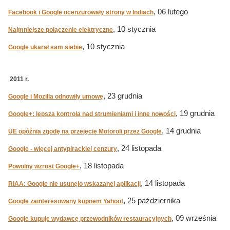
, 06 lutego
Facebook i Google ocenzurowały strony w Indiach
, 10 stycznia
Najmniejsze połączenie elektryczne
, 10 stycznia
Google ukarał sam siebie
2011 r.
, 23 grudnia
Google i Mozilla odnowiły umowę
, 19 grudnia
Google+: lepsza kontrola nad strumieniami i inne nowości
, 14 grudnia
UE opóźnia zgodę na przejęcie Motoroli przez Google
, 24 listopada
Google - więcej antypirackiej cenzury
, 18 listopada
Powolny wzrost Google+
, 14 listopada
RIAA: Google nie usunęło wskazanej aplikacji
, 25 października
Google zainteresowany kupnem Yahoo!
, 09 września
Google kupuje wydawcę przewodników restauracyjnych