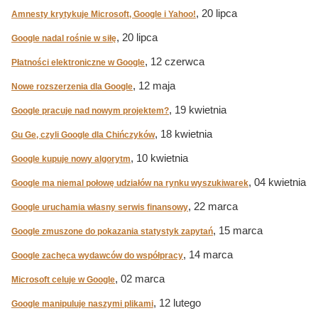
, 20 lipca
Amnesty krytykuje Microsoft, Google i Yahoo!
, 20 lipca
Google nadal rośnie w siłę
, 12 czerwca
Płatności elektroniczne w Google
, 12 maja
Nowe rozszerzenia dla Google
, 19 kwietnia
Google pracuje nad nowym projektem?
, 18 kwietnia
Gu Ge, czyli Google dla Chińczyków
, 10 kwietnia
Google kupuje nowy algorytm
, 04 kwietnia
Google ma niemal połowę udziałów na rynku wyszukiwarek
, 22 marca
Google uruchamia własny serwis finansowy
, 15 marca
Google zmuszone do pokazania statystyk zapytań
, 14 marca
Google zachęca wydawców do współpracy
, 02 marca
Microsoft celuje w Google
, 12 lutego
Google manipuluje naszymi plikami