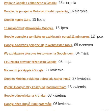
, 23 sierpnia
Wpisy z Google+ zobaczysz w Gmailu
, 16 sierpnia
Google: W przejęciu Motoroli chodzi o patenty
, 19 lipca
Google kupiło G.co
, 15 lipca
10 milionów użytkowników Google+
, 12 lipca
Google usunęło z wyników wyszukiwania ponad 11 mln stron
, 09 czerwca
Google Analytics połączy się z Webmaster Tools
, 04 maja
Wyszukiwanie głosowe testowane na Google.com
, 03 maja
FTC zbiera dowody przeciwko Google
, 27 kwietnia
Microsoft jak Apple i Google
, 27 kwietnia
Google: Mobilna reklama dobra jak żadna inna?
, 15 kwietnia
Wyniki Google: Czy koszty są pod kontrolą?
, 08 kwietnia
Google odpowiada na krytykę
, 06 kwietnia
Google chce kupić 6000 patentów