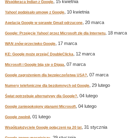
, 15 kwietnia
Współpraca Indian z Google
, 10 kwietnia
Yahoo! podpisało umowę z Google
, 20 marca
Apelacja Google w sprawie Gmail odrzucone
, 18 marca
Google: Przejęcie Yahoo! przez Microsoft złe dla Internetu
, 17 marca
WAN znów przeciwko Google
, 12 marca
KE: Google może przejąć DoubleClicka
, 07 marca
Microsoft i Google biją się o Digga
, 07 marca
Google zagrożeniem dla bezpieczeństwa USA?
, 29 lutego
Numery telefoniczne dla bezdomnych od Google
, 04 lutego
Świat potrzebuje alternatywy dla Google?
, 04 lutego
Google zaniepokojony planami Microsoft
, 01 lutego
Google zwolnił
, 31 stycznia
Współzałożyciele Google połączeni na 20 lat
, 29 stycznia