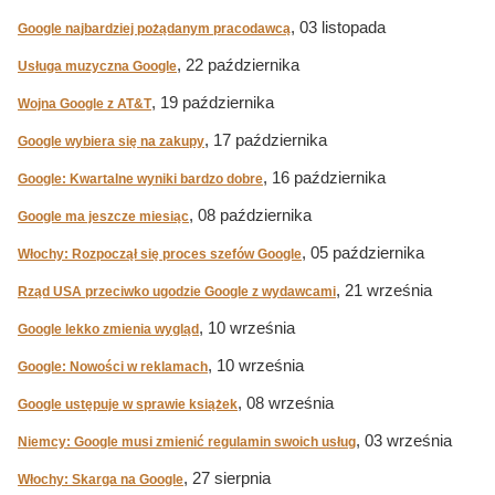
, 03 listopada
Google najbardziej pożądanym pracodawcą
, 22 października
Usługa muzyczna Google
, 19 października
Wojna Google z AT&T
, 17 października
Google wybiera się na zakupy
, 16 października
Google: Kwartalne wyniki bardzo dobre
, 08 października
Google ma jeszcze miesiąc
, 05 października
Włochy: Rozpoczął się proces szefów Google
, 21 września
Rząd USA przeciwko ugodzie Google z wydawcami
, 10 września
Google lekko zmienia wygląd
, 10 września
Google: Nowości w reklamach
, 08 września
Google ustępuje w sprawie książek
, 03 września
Niemcy: Google musi zmienić regulamin swoich usług
, 27 sierpnia
Włochy: Skarga na Google