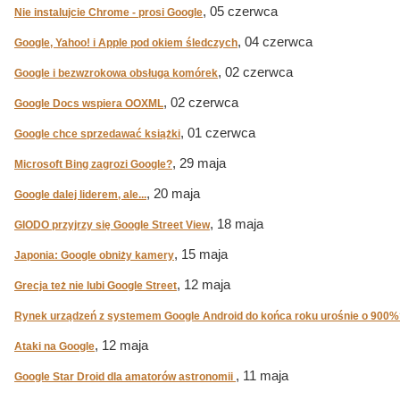
, 05 czerwca
Nie instalujcie Chrome - prosi Google
, 04 czerwca
Google, Yahoo! i Apple pod okiem śledczych
, 02 czerwca
Google i bezwzrokowa obsługa komórek
, 02 czerwca
Google Docs wspiera OOXML
, 01 czerwca
Google chce sprzedawać książki
, 29 maja
Microsoft Bing zagrozi Google?
, 20 maja
Google dalej liderem, ale...
, 18 maja
GIODO przyjrzy się Google Street View
, 15 maja
Japonia: Google obniży kamery
, 12 maja
Grecja też nie lubi Google Street
Rynek urządzeń z systemem Google Android do końca roku urośnie o 900%
, 12 maja
Ataki na Google
, 11 maja
Google Star Droid dla amatorów astronomii