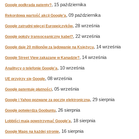
, 15 października
Google podkrada patenty?
, 09 października
Rekordowa wartość akcji Google’a
, 28 września
Google zatrudni więcej Europejczyków
, 22 września
Google położy transoceaniczny kabel?
, 14 września
Google daje 20 milionów za lądowanie na Księżycu
, 14 września
Google Street View zakazane w Kanadzie?
, 10 września
Analitycy o telefonie Google'a
, 08 września
UE przyjrzy się Google
, 05 września
Google patentuje płatności
, 29 sierpnia
Google i Yahoo pozwane za pocztę elektroniczną
, 26 sierpnia
Google potwierdza Goobuntu
, 18 sierpnia
Lobbiści mają powstrzymać Google'a
, 16 sierpnia
Google Maps na każdej stronie