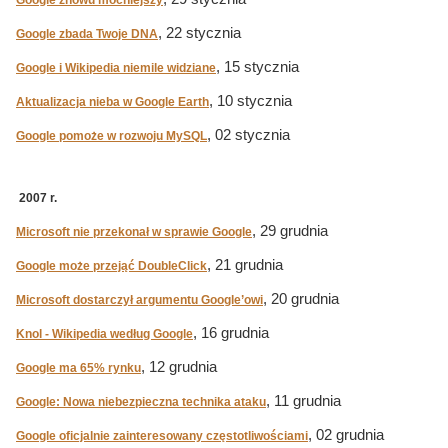
Google znowu mocniejszy
, 22 stycznia
Google zbada Twoje DNA
, 15 stycznia
Google i Wikipedia niemile widziane
, 10 stycznia
Aktualizacja nieba w Google Earth
, 02 stycznia
Google pomoże w rozwoju MySQL
2007 r.
, 29 grudnia
Microsoft nie przekonał w sprawie Google
, 21 grudnia
Google może przejąć DoubleClick
, 20 grudnia
Microsoft dostarczył argumentu Google’owi
, 16 grudnia
Knol - Wikipedia według Google
, 12 grudnia
Google ma 65% rynku
, 11 grudnia
Google: Nowa niebezpieczna technika ataku
, 02 grudnia
Google oficjalnie zainteresowany częstotliwościami