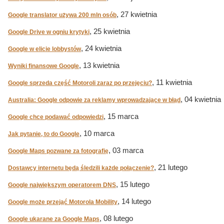
, 27 kwietnia
Google translator używa 200 mln osób
, 25 kwietnia
Google Drive w ogniu krytyki
, 24 kwietnia
Google w elicie lobbystów
, 13 kwietnia
Wyniki finansowe Google
, 11 kwietnia
Google sprzeda część Motoroli zaraz po przejęciu?
, 04 kwietnia
Australia: Google odpowie za reklamy wprowadzające w błąd
, 15 marca
Google chce podawać odpowiedzi
, 10 marca
Jak pytanie, to do Google
, 03 marca
Google Maps pozwane za fotografię
, 21 lutego
Dostawcy internetu będą śledzili każde połączenie?
, 15 lutego
Google największym operatorem DNS
, 14 lutego
Google może przejąć Motorola Mobility
, 08 lutego
Google ukarane za Google Maps