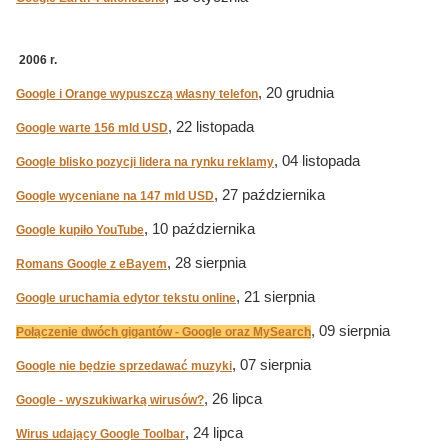
2006 r.
, 20 grudnia
Google i Orange wypuszczą własny telefon
, 22 listopada
Google warte 156 mld USD
, 04 listopada
Google blisko pozycji lidera na rynku reklamy
, 27 października
Google wyceniane na 147 mld USD
, 10 października
Google kupiło YouTube
, 28 sierpnia
Romans Google z eBayem
, 21 sierpnia
Google uruchamia edytor tekstu online
, 09 sierpnia
Połączenie dwóch gigantów - Google oraz MySearch
, 07 sierpnia
Google nie będzie sprzedawać muzyki
, 26 lipca
Google - wyszukiwarką wirusów?
, 24 lipca
Wirus udający Google Toolbar