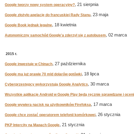
, 21 sierpnia
Google tworzy nowy system operacyjny?
, 23 maja
Google złożyło apelację do francuskiej Rady Stanu
, 18 kwietnia
Google Book jednak legalne
, 02 marca
Autonomiczny samochód Google'a zderzył się z autobusem
2015 r.
, 27 października
Google inwestuje w Chinach
, 18 lipca
Google ma już prawie 70 mld dolarów gotówki
, 30 marca
Cyberprzestępcy wykorzystują Google Analytics
Wszystkie aplikacje Android w Google Play będą ręcznie sprawdzane i ocen
, 17 marca
Google wywiera nacisk na użytkowników Firefoksa
, 26 stycznia
Google chce zostać operatorem telefonii komórkowej
, 21 stycznia
PKP Intercity na Mapach Google