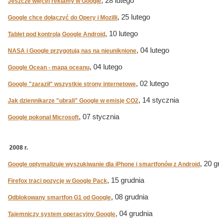
, 28 lutego
Jeszcze więcej reklamy w Google
, 25 lutego
Google chce dołączyć do Opery i Mozilli
, 10 lutego
Tablet pod kontrolą Google Android
, 04 lutego
NASA i Google przygotują nas na nieuniknione
, 04 lutego
Google Ocean - mapa oceanu
, 02 lutego
Google "zaraził" wszystkie strony internetowe
, 14 stycznia
Jak dziennikarze "ubrali" Google w emisję CO2
, 07 stycznia
Google pokonał Microsoft
2008 r.
, 20 g
Google optymalizuje wyszukiwanie dla iPhone i smartfonów z Android
, 15 grudnia
Firefox traci pozycję w Google Pack
, 08 grudnia
Odblokowany smartfon G1 od Google
, 04 grudnia
Tajemniczy system operacyjny Google