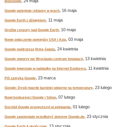
, 24 maja
BioGoogle
, 16 maja
Google patentuje reklamy w grach
, 11 maja
Google Earth z dźwiękiem
, 10 maja
Groźba cenzury nad Google Earth
, 03 maja
Nowe połączenie pomiędzy USA i Azją
, 24 kwietnia
Google najdroższą firmą świata
, 13 kwietnia
Google otworzy we Wrocławiu centrum innowacji
, 11 kwietnia
Google inwestuje w nakładkę na Internet Explorera
, 23 marca
PiS zamyka Google
, 23 lutego
Google: Dyski twarde bardziej odporne na temperaturę
, 07 lutego
Nowi konkurenci Google i Yahoo
, 01 lutego
Dochód Google przewyższył oczekiwania
, 23 stycznia
Google zapomniało przedłużyć domenę Google.de
, 13 stycznia
Google Earth 4 ukończone