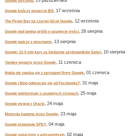
, 19 października
Google ostrzega
, 17 września
Google kończy wsparcie IE8
, 12 września
The Pirate Bay na czarnej liście Google
, 28 sierpnia
Google pod lawiną próśb o usunięcie treści
, 13 sierpnia
Google walczy z piractwem
, 10 sierpnia
Google: 22,5 mln kary za śledzenie użytkowników Safari
, 11 czerwca
Yandex wyparty przez Google
, 01 czerwca
Nokia nie zgadza się z zarzutami firmy Google
, 31 maja
Google i Bing odwracają się od Facebooka?
, 25 maja
Google poinformuje o usuniętych stronach
, 24 maja
Google wygrał z Oracle
, 23 maja
Motorola kupiona przez Google
, 04 maja
Google proponuje SPDY
, 02 maja
Google oskarżony o antysemityzm