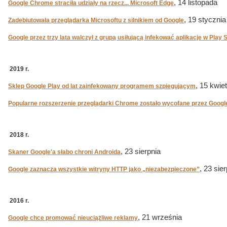
, 14 listopada
Google Chrome straciła udziały na rzecz... Microsoft Edge
, 19 stycznia
Zadebiutowała przeglądarka Microsoftu z silnikiem od Google
Google przez trzy lata walczył z grupą usiłującą infekować aplikacje w Play 
2019 r.
, 15 kwie
Sklep Google Play od lat zainfekowany programem szpiegującym
Popularne rozszerzenie przeglądarki Chrome zostało wycofane przez Googl
2018 r.
, 23 sierpnia
Skaner Google'a słabo chroni Androida
, 23 sie
Google zaznacza wszystkie witryny HTTP jako „niezabezpieczone”
2016 r.
, 21 września
Google chce promować nieuciążliwe reklamy