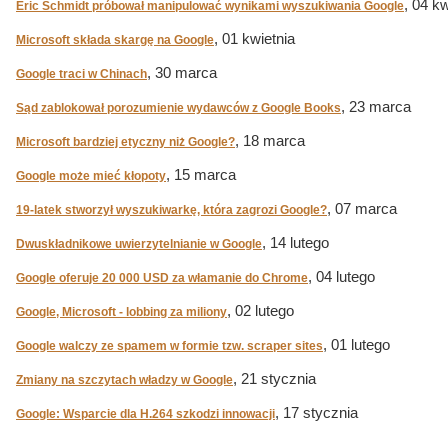
, 04 kw
Eric Schmidt próbował manipulować wynikami wyszukiwania Google
, 01 kwietnia
Microsoft składa skargę na Google
, 30 marca
Google traci w Chinach
, 23 marca
Sąd zablokował porozumienie wydawców z Google Books
, 18 marca
Microsoft bardziej etyczny niż Google?
, 15 marca
Google może mieć kłopoty
, 07 marca
19-latek stworzył wyszukiwarkę, która zagrozi Google?
, 14 lutego
Dwuskładnikowe uwierzytelnianie w Google
, 04 lutego
Google oferuje 20 000 USD za włamanie do Chrome
, 02 lutego
Google, Microsoft - lobbing za miliony
, 01 lutego
Google walczy ze spamem w formie tzw. scraper sites
, 21 stycznia
Zmiany na szczytach władzy w Google
, 17 stycznia
Google: Wsparcie dla H.264 szkodzi innowacji