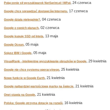
, 24 czerwca
Połączenie sił wyszukiwarek NetSprint.pl i WP.pl
, 17 czerwca
Google chce sprawdzać dostawców Internetu
, 04 czerwca
Google działa nielegalnie?
, 02 czerwca
Google o swoich planach
, 13 maja
Google kupuje SSD od Intela
, 05 maja
Google Ocean
, 05 maja
Sojusz IBM i Google
, 29 kwietnia
VisualRank - inteligentne wyszukiwanie obrazków w Google
, 25 kwietnia
Google nie chce systemu operacyjnego
, 21 kwietnia
Nowe funkcje w Google Earth
, 21 kwietnia
Google najbardziej wartościową marką na świecie
, 21 kwietnia
Onet stawia na Google
, 16 kwietnia
Polska: Google otrzyma dotację na rozwój