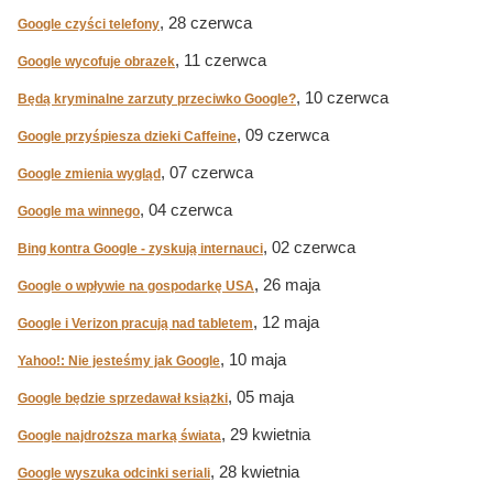
, 28 czerwca
Google czyści telefony
, 11 czerwca
Google wycofuje obrazek
, 10 czerwca
Będą kryminalne zarzuty przeciwko Google?
, 09 czerwca
Google przyśpiesza dzieki Caffeine
, 07 czerwca
Google zmienia wygląd
, 04 czerwca
Google ma winnego
, 02 czerwca
Bing kontra Google - zyskują internauci
, 26 maja
Google o wpływie na gospodarkę USA
, 12 maja
Google i Verizon pracują nad tabletem
, 10 maja
Yahoo!: Nie jesteśmy jak Google
, 05 maja
Google będzie sprzedawał książki
, 29 kwietnia
Google najdroższa marką świata
, 28 kwietnia
Google wyszuka odcinki seriali