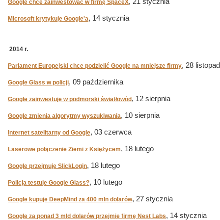
, 21 stycznia
Google chce zainwestować w firmę SpaceX
, 14 stycznia
Microsoft krytykuje Google'a
2014 r.
, 28 listopa
Parlament Europejski chce podzielić Google na mniejsze firmy
, 09 października
Google Glass w policji
, 12 sierpnia
Google zainwestuje w podmorski światłowód
, 10 sierpnia
Google zmienia algorytmy wyszukiwania
, 03 czerwca
Internet satelitarny od Google
, 18 lutego
Laserowe połączenie Ziemi z Księżycem
, 18 lutego
Google przejmuje SlickLogin
, 10 lutego
Policja testuje Google Glass?
, 27 stycznia
Google kupuje DeepMind za 400 mln dolarów
, 14 stycznia
Google za ponad 3 mld dolarów przejmie firmę Nest Labs