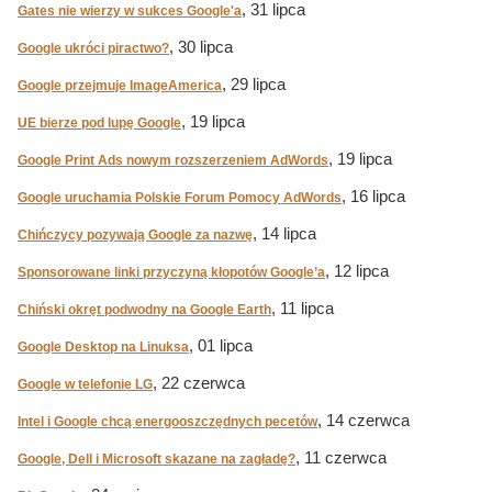
, 31 lipca
Gates nie wierzy w sukces Google'a
, 30 lipca
Google ukróci piractwo?
, 29 lipca
Google przejmuje ImageAmerica
, 19 lipca
UE bierze pod lupę Google
, 19 lipca
Google Print Ads nowym rozszerzeniem AdWords
, 16 lipca
Google uruchamia Polskie Forum Pomocy AdWords
, 14 lipca
Chińczycy pozywają Google za nazwę
, 12 lipca
Sponsorowane linki przyczyną kłopotów Google’a
, 11 lipca
Chiński okręt podwodny na Google Earth
, 01 lipca
Google Desktop na Linuksa
, 22 czerwca
Google w telefonie LG
, 14 czerwca
Intel i Google chcą energooszczędnych pecetów
, 11 czerwca
Google, Dell i Microsoft skazane na zagładę?