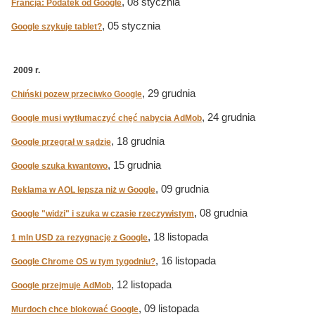
, 08 stycznia
Francja: Podatek od Google
, 05 stycznia
Google szykuje tablet?
2009 r.
, 29 grudnia
Chiński pozew przeciwko Google
, 24 grudnia
Google musi wytłumaczyć chęć nabycia AdMob
, 18 grudnia
Google przegrał w sądzie
, 15 grudnia
Google szuka kwantowo
, 09 grudnia
Reklama w AOL lepsza niż w Google
, 08 grudnia
Google "widzi" i szuka w czasie rzeczywistym
, 18 listopada
1 mln USD za rezygnację z Google
, 16 listopada
Google Chrome OS w tym tygodniu?
, 12 listopada
Google przejmuje AdMob
, 09 listopada
Murdoch chce blokować Google