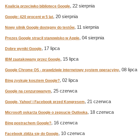
, 22 sierpnia
Koalicja przeciwko bibliotece Google
, 20 sierpnia
Google: 420 procent w 5 lat
, 11 sierpnia
Nowy silnik Google dostępny do testów
, 04 sierpnia
Prezes Google stracił stanowisko w Apple
, 17 lipca
Dobre wyniki Google
, 15 lipca
IBM zaatakowany przez Google
, 08 lipca
Google Chrome OS - prawdziwie internetowy system operacyjny
, 02 lipca
Bing zyskuje kosztem Google?
, 25 czerwca
Google na cenzurowanym
, 21 czerwca
Google, Yahoo! i Facebook przed Kongresem
, 18 czerwca
Microsoft oskarża Google o zepsucie Outlooka
, 16 czerwca
Bing postrachem Google?
, 10 czerwca
Facebook zbliża się do Google