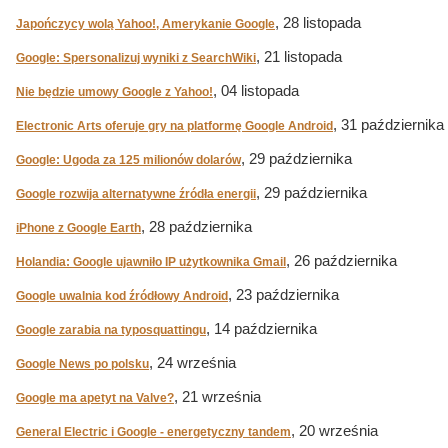
, 28 listopada
Japończycy wolą Yahoo!, Amerykanie Google
, 21 listopada
Google: Spersonalizuj wyniki z SearchWiki
, 04 listopada
Nie będzie umowy Google z Yahoo!
, 31 października
Electronic Arts oferuje gry na platformę Google Android
, 29 października
Google: Ugoda za 125 milionów dolarów
, 29 października
Google rozwija alternatywne źródła energii
, 28 października
iPhone z Google Earth
, 26 października
Holandia: Google ujawniło IP użytkownika Gmail
, 23 października
Google uwalnia kod źródłowy Android
, 14 października
Google zarabia na typosquattingu
, 24 września
Google News po polsku
, 21 września
Google ma apetyt na Valve?
, 20 września
General Electric i Google - energetyczny tandem