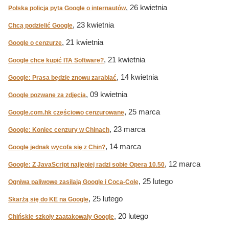
, 26 kwietnia
Polska policja pyta Google o internautów
, 23 kwietnia
Chcą podzielić Google
, 21 kwietnia
Google o cenzurze
, 21 kwietnia
Google chce kupić ITA Software?
, 14 kwietnia
Google: Prasa będzie znowu zarabiać
, 09 kwietnia
Google pozwane za zdjęcia
, 25 marca
Google.com.hk częściowo cenzurowane
, 23 marca
Google: Koniec cenzury w Chinach
, 14 marca
Google jednak wycofa się z Chin?
, 12 marca
Google: Z JavaScript najlepiej radzi sobie Opera 10.50
, 25 lutego
Ogniwa paliwowe zasilają Google i Coca-Colę
, 25 lutego
Skarżą się do KE na Google
, 20 lutego
Chińskie szkoły zaatakowały Google