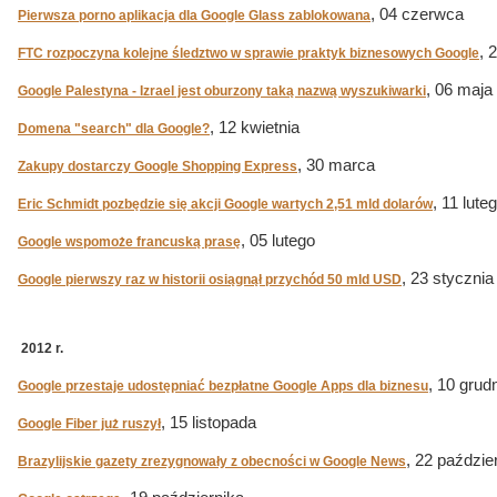
, 04 czerwca
Pierwsza porno aplikacja dla Google Glass zablokowana
, 
FTC rozpoczyna kolejne śledztwo w sprawie praktyk biznesowych Google
, 06 maja
Google Palestyna - Izrael jest oburzony taką nazwą wyszukiwarki
, 12 kwietnia
Domena "search" dla Google?
, 30 marca
Zakupy dostarczy Google Shopping Express
, 11 lute
Eric Schmidt pozbędzie się akcji Google wartych 2,51 mld dolarów
, 05 lutego
Google wspomoże francuską prasę
, 23 stycznia
Google pierwszy raz w historii osiągnął przychód 50 mld USD
2012 r.
, 10 grud
Google przestaje udostępniać bezpłatne Google Apps dla biznesu
, 15 listopada
Google Fiber już ruszył
, 22 paździe
Brazylijskie gazety zrezygnowały z obecności w Google News