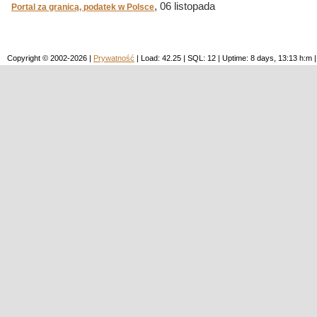
, 06 listopada
Portal za granicą, podatek w Polsce
Copyright © 2002-2026 |
Prywatność
| Load: 42.25 | SQL: 12 | Uptime: 8 days, 13:13 h: