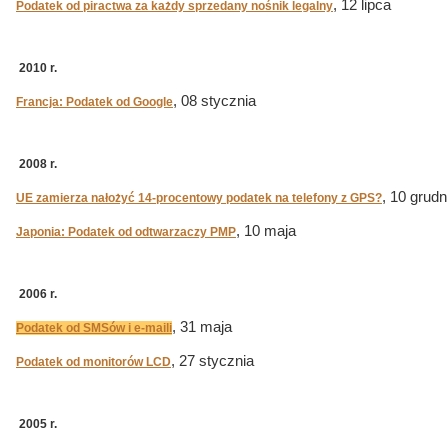
, 12 lipca
Podatek od piractwa za każdy sprzedany nośnik legalny
2010 r.
, 08 stycznia
Francja: Podatek od Google
2008 r.
, 10 grudn
UE zamierza nałożyć 14-procentowy podatek na telefony z GPS?
, 10 maja
Japonia: Podatek od odtwarzaczy PMP
2006 r.
, 31 maja
Podatek od SMSów i e-maili
, 27 stycznia
Podatek od monitorów LCD
2005 r.