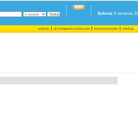
Sobota
8 sierpnia 20
|
|
|
artykuły
abc komputera (archiwum)
forum dyskusyjne
redakcja