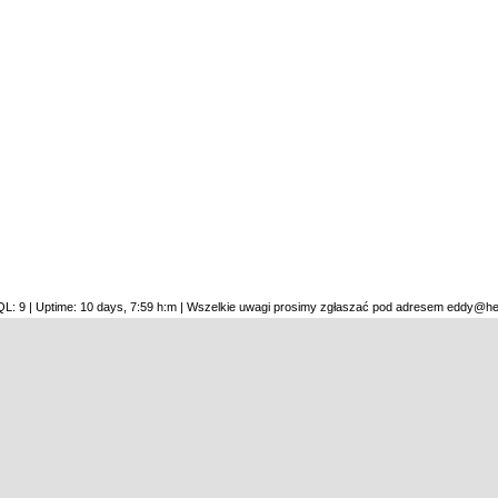
SQL: 9 | Uptime: 10 days, 7:59 h:m | Wszelkie uwagi prosimy zgłaszać pod adresem eddy@he