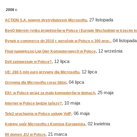
2006 r.
, 27 listopada
ACTION S.A. nowym dystrybutorem Microsoftu
BenQ liderem rynku projektorów w Polsce i Europie Wschodniej w trzecim k
, 04 listopada
Rynek e-commerce do 2010 r. wzrośnie w Polsce o 300 proc.
, 12 września
Finał największej Ligi Gier Komputerowych w Polsce
, 12 lipca
Dell zainwestuje w Polsce?
, 12 lipca
UE: 280,5 mln euro grzywny dla Microsoftu
, 04 lipca
Grzywna dla Microsoftu coraz bliżej
, 25 maja
EIU: w Polsce wciąż za mało komputerów w domach
, 10 maja
Internet w Polsce będzie tańszy?
, 06 maja
Tele2 uruchamia w Polsce usługę VoIP
, 02 kwietnia
Kolejny spór Microsoftu z Komisją Europejską
, 21 marca
90 domen .EU w Polsce