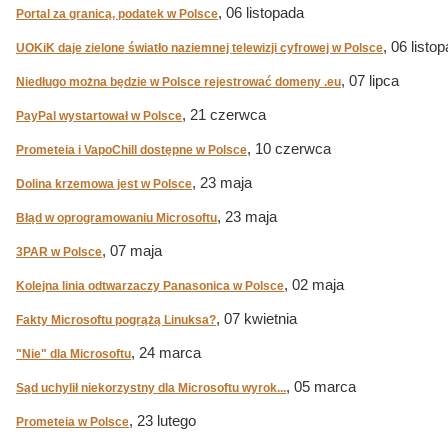
, 06 listopada
Portal za granicą, podatek w Polsce
, 06 listo
UOKiK daje zielone światło naziemnej telewizji cyfrowej w Polsce
, 07 lipca
Niedługo można będzie w Polsce rejestrować domeny .eu
, 21 czerwca
PayPal wystartował w Polsce
, 10 czerwca
Prometeia i VapoChill dostępne w Polsce
, 23 maja
Dolina krzemowa jest w Polsce
, 23 maja
Błąd w oprogramowaniu Microsoftu
, 07 maja
3PAR w Polsce
, 02 maja
Kolejna linia odtwarzaczy Panasonica w Polsce
, 07 kwietnia
Fakty Microsoftu pogrążą Linuksa?
, 24 marca
"Nie" dla Microsoftu
, 05 marca
Sąd uchylił niekorzystny dla Microsoftu wyrok...
, 23 lutego
Prometeia w Polsce