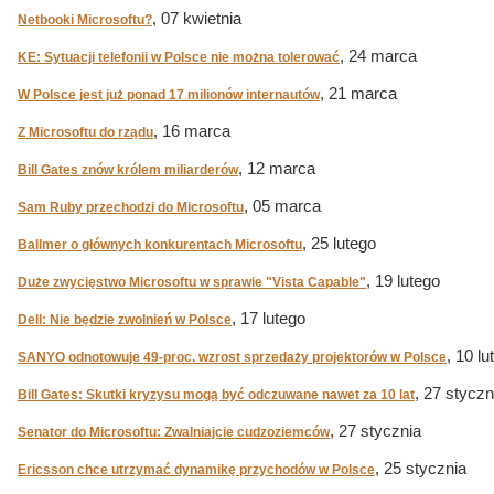
, 07 kwietnia
Netbooki Microsoftu?
, 24 marca
KE: Sytuacji telefonii w Polsce nie można tolerować
, 21 marca
W Polsce jest już ponad 17 milionów internautów
, 16 marca
Z Microsoftu do rządu
, 12 marca
Bill Gates znów królem miliarderów
, 05 marca
Sam Ruby przechodzi do Microsoftu
, 25 lutego
Ballmer o głównych konkurentach Microsoftu
, 19 lutego
Duże zwycięstwo Microsoftu w sprawie "Vista Capable"
, 17 lutego
Dell: Nie będzie zwolnień w Polsce
, 10 lu
SANYO odnotowuje 49-proc. wzrost sprzedaży projektorów w Polsce
, 27 styczn
Bill Gates: Skutki kryzysu mogą być odczuwane nawet za 10 lat
, 27 stycznia
Senator do Microsoftu: Zwalniajcie cudzoziemców
, 25 stycznia
Ericsson chce utrzymać dynamikę przychodów w Polsce