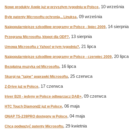
, 10 września
Nowe produkty Apple już w przyszłym tygodniu w Polsce
, 09 września
Byłe patenty Microsoftu ochronią... Linuksa
, 14 sierpnia
Najpopularniejsze szkodliwe programy w Polsce - lipiec 2009
, 13 sierpnia
Przegrana Microsoftu, kłopot dla ODF?
, 21 lipca
Umowa Microsoftu z Yahoo! w tym tygodniu?
, 20 lipca
Najpopularniejsze szkodliwe programy w Polsce - czerwiec 2009
, 16 lipca
Bezpłatna muzyka od Microsoftu
, 25 czerwca
Skargi na "tajne" poprawki Microsoftu
, 17 czerwca
Z-Drive już w Polsce
, 09 czerwca
Iriver B20 - jedyny w Polsce odtwarzacz DAB+
, 06 maja
HTC Touch Diamond2 już w Polsce
, 04 maja
QNAP TS-239PRO dostępny w Polsce
, 29 kwietnia
Chcą podważyć patenty Microsoftu