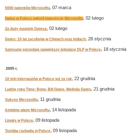
, 07 marca
5000 patentów Microsoftu
, 02 lutego
Gates w Polsce ogłosił inwestycję Microsoftu
, 02 lutego
Za duży majątek Gatesa
, 28 stycznia
Gates: 10 lat zacofania w Chinach oraz Indiach
, 18 stycznia
Samsung sprzedaje największy telewizor DLP w Polsce
2005 r.
, 22 grudnia
10 mln internautów w Polsce już za rok
, 21 grudnia
Ludzie roku Time: Bono, Bill Gates, Melinda Gates
, 11 grudnia
Sukces Microsoftu
, 14 listopada
Ambitne plany Microsoftu
, 09 listopada
Linuks w Polsce
, 09 listopada
Toshiba rozkwita w Polsce