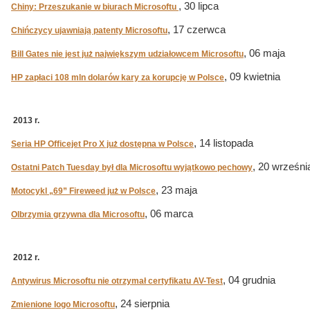
, 30 lipca
Chiny: Przeszukanie w biurach Microsoftu
, 17 czerwca
Chińczycy ujawniają patenty Microsoftu
, 06 maja
Bill Gates nie jest już największym udziałowcem Microsoftu
, 09 kwietnia
HP zapłaci 108 mln dolarów kary za korupcję w Polsce
2013 r.
, 14 listopada
Seria HP Officejet Pro X już dostępna w Polsce
, 20 wrześni
Ostatni Patch Tuesday był dla Microsoftu wyjątkowo pechowy
, 23 maja
Motocykl „69” Fireweed już w Polsce
, 06 marca
Olbrzymia grzywna dla Microsoftu
2012 r.
, 04 grudnia
Antywirus Microsoftu nie otrzymał certyfikatu AV-Test
, 24 sierpnia
Zmienione logo Microsoftu