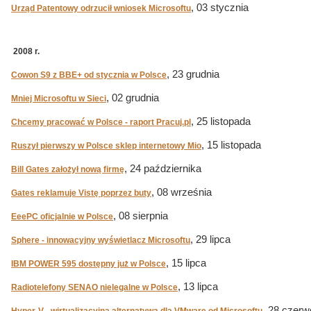
, 03 stycznia
Urząd Patentowy odrzucił wniosek Microsoftu
2008 r.
, 23 grudnia
Cowon S9 z BBE+ od stycznia w Polsce
, 02 grudnia
Mniej Microsoftu w Sieci
, 25 listopada
Chcemy pracować w Polsce - raport Pracuj.pl
, 15 listopada
Ruszył pierwszy w Polsce sklep internetowy Mio
, 24 października
Bill Gates założył nową firmę
, 08 września
Gates reklamuje Vistę poprzez buty
, 08 sierpnia
EeePC oficjalnie w Polsce
, 29 lipca
Sphere - innowacyjny wyświetlacz Microsoftu
, 15 lipca
IBM POWER 595 dostępny już w Polsce
, 13 lipca
Radiotelefony SENAO nielegalne w Polsce
, 28 czerw