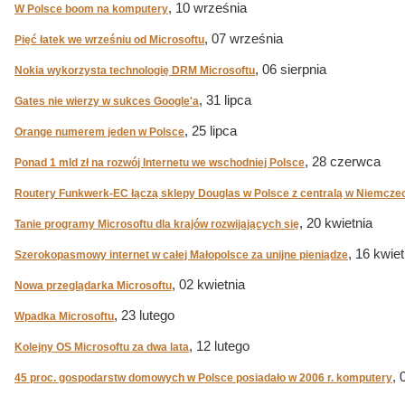
, 10 września
W Polsce boom na komputery
, 07 września
Pięć łatek we wrześniu od Microsoftu
, 06 sierpnia
Nokia wykorzysta technologię DRM Microsoftu
, 31 lipca
Gates nie wierzy w sukces Google'a
, 25 lipca
Orange numerem jeden w Polsce
, 28 czerwca
Ponad 1 mld zł na rozwój Internetu we wschodniej Polsce
Routery Funkwerk-EC łączą sklepy Douglas w Polsce z centralą w Niemcze
, 20 kwietnia
Tanie programy Microsoftu dla krajów rozwijających się
, 16 kwiet
Szerokopasmowy internet w całej Małopolsce za unijne pieniądze
, 02 kwietnia
Nowa przeglądarka Microsoftu
, 23 lutego
Wpadka Microsoftu
, 12 lutego
Kolejny OS Microsoftu za dwa lata
, 
45 proc. gospodarstw domowych w Polsce posiadało w 2006 r. komputery