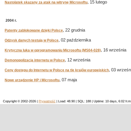
, 15 lutego
Nastolatek skazany za atak na witrynę Microsoftu
2004 r.
, 22 grudnia
Patenty zablokowane dzięki Polsce
, 02 października
Odzysk danych testują w Polsce
, 16 września
Krytyczna luka w oprogramowaniu Microsoftu (MS04-028)
, 12 września
Demonopolizacja internetu w Polsce
, 03 wrześn
Ceny dostępu do Internetu w Polsce na tle krajów europejskich
, 07 maja
Nowe urządzenie HP i Microsoftu
Copyright © 2002-2026 |
Prywatność
| Load: 48.90 | SQL: 188 | Uptime: 10 days, 6:02 h