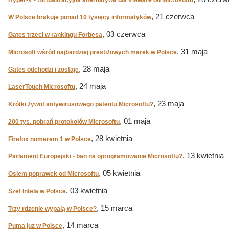
Hyper-V - wirtualizacyjna alternatywa dla VMware od Microsoftu
, 21 czerwca
W Polsce brakuje ponad 10 tysięcy informatyków
, 03 czerwca
Gates trzeci w rankingu Forbesa
, 31 maja
Microsoft wśród najbardziej prestiżowych marek w Polsce
, 28 maja
Gates odchodzi i zostaje
, 24 maja
LaserTouch Microsoftu
, 23 maja
Krótki żywot antywirusowego patentu Microsoftu?
, 01 maja
200 tys. pobrań protokołów Microsoftu
, 28 kwietnia
Firefox numerem 1 w Polsce
, 13 kwietnia
Parlament Europejski - ban na oprogramowanie Microsoftu?
, 05 kwietnia
Osiem poprawek od Microsoftu
, 03 kwietnia
Szef Intela w Polsce
, 15 marca
Trzy rdzenie wypalą w Polsce?
, 14 marca
Puma już w Polsce