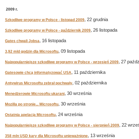
2009 r.
, 22 grudnia
Szkodliwe programy w Polsce - listopad 2009
, 26 listopada
Szkodliwe programy w Polsce - październik 2009
, 16 listopada
Gates chwali Jobsa
, 09 listopada
3,92 mld godzin dla Microsoftu
, 27 paźdz
Najpopularniejsze szkodliwe programy w Polsce - wrzesień 2009
, 11 października
Gatesowie chcą informatyzować USA
, 02 października
Antywirus Microsoftu zebrał pochwały
, 30 września
Menedżerowie Microsoftu ukarani
, 30 września
Mozilla po stronie... Microsoftu
, 24 września
Ostatnia apelacja Microsoftu
, 22 wrze
Najpopularniejsze szkodliwe programy w Polsce - sierpnień 2009
, 13 września
358 mln USD kary dla Microsoftu unieważnione