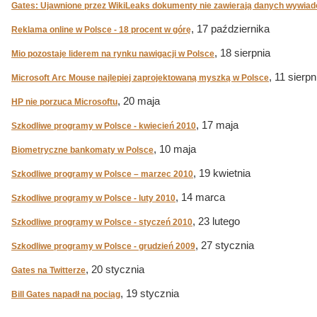
Gates: Ujawnione przez WikiLeaks dokumenty nie zawierają danych wywia
, 17 października
Reklama online w Polsce - 18 procent w górę
, 18 sierpnia
Mio pozostaje liderem na rynku nawigacji w Polsce
, 11 sierpn
Microsoft Arc Mouse najlepiej zaprojektowaną myszką w Polsce
, 20 maja
HP nie porzuca Microsoftu
, 17 maja
Szkodliwe programy w Polsce - kwiecień 2010
, 10 maja
Biometryczne bankomaty w Polsce
, 19 kwietnia
Szkodliwe programy w Polsce – marzec 2010
, 14 marca
Szkodliwe programy w Polsce - luty 2010
, 23 lutego
Szkodliwe programy w Polsce - styczeń 2010
, 27 stycznia
Szkodliwe programy w Polsce - grudzień 2009
, 20 stycznia
Gates na Twitterze
, 19 stycznia
Bill Gates napadł na pociąg