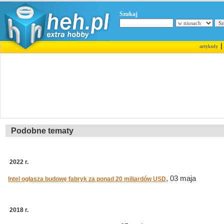
Szukaj
artykuły
Podobne tematy
2022 r.
, 03 maja
Intel ogłasza budowę fabryk za ponad 20 miliardów USD
2018 r.