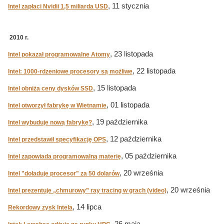
, 11 stycznia
Intel zapłaci Nvidii 1,5 miliarda USD
2010 r.
, 23 listopada
Intel pokazał programowalne Atomy
, 22 listopada
Intel: 1000-rdzeniowe procesory są możliwe
, 15 listopada
Intel obniża ceny dysków SSD
, 01 listopada
Intel otworzył fabrykę w Wietnamie
, 19 października
Intel wybuduje nową fabrykę?
, 12 października
Intel przedstawił specyfikację OPS
, 05 października
Intel zapowiada programowalną materię
, 20 września
Intel "doładuje procesor" za 50 dolarów
, 20 września
Intel prezentuje „chmurowy” ray tracing w grach (video)
, 14 lipca
Rekordowy zysk Intela