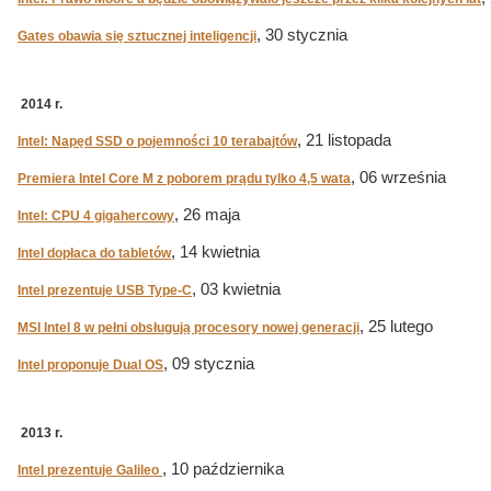
, 30 stycznia
Gates obawia się sztucznej inteligencji
2014 r.
, 21 listopada
Intel: Napęd SSD o pojemności 10 terabajtów
, 06 września
Premiera Intel Core M z poborem prądu tylko 4,5 wata
, 26 maja
Intel: CPU 4 gigahercowy
, 14 kwietnia
Intel dopłaca do tabletów
, 03 kwietnia
Intel prezentuje USB Type-C
, 25 lutego
MSI Intel 8 w pełni obsługują procesory nowej generacji
, 09 stycznia
Intel proponuje Dual OS
2013 r.
, 10 października
Intel prezentuje Galileo