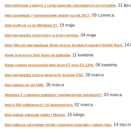
, 21 lipc
Intel informuje o piątym z rzędu kwartale rekordowych przychodów
, 09 czerwca
Intel zapowiada 7-nanometrowe układy na rok 2017
, 19 maja
Intel mylił się co do Windows 8?
, 04 maja
Intel wprowadza tranzystory w trzeci wymiar
, 14
Intel i Micron wprowadzają 20nm proces produkcji pamięci NAND flash
, 11 kwietnia
Nowe procesory Intel Atom do tabletów
, 06 kwietnia
Nowa rodzina procesorów Intel Xeon E7 oraz E3-1200
, 28 marca
Intel wprowadza trzecią generację dysków SSD
, 26 marca
Intel oddala się od AMD
, 03 marca
Windows 8 z wieloma pulpitami i inteligentnymi notatkami?
, 02 marca
Intel o 450 milimetrach i 10 nanometrach
, 15 lutego
Intel jednak pokazuje tablet z MeeGo
, 14 stycz
Intel ogłasza rekordowe wyniki czwartego kwartału i całego roku