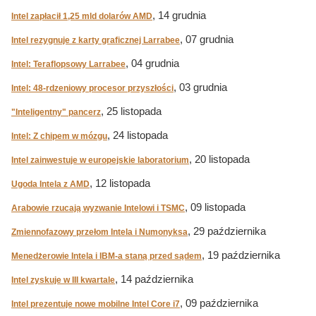
, 14 grudnia
Intel zapłacił 1,25 mld dolarów AMD
, 07 grudnia
Intel rezygnuje z karty graficznej Larrabee
, 04 grudnia
Intel: Teraflopsowy Larrabee
, 03 grudnia
Intel: 48-rdzeniowy procesor przyszłości
, 25 listopada
"Inteligentny" pancerz
, 24 listopada
Intel: Z chipem w mózgu
, 20 listopada
Intel zainwestuje w europejskie laboratorium
, 12 listopada
Ugoda Intela z AMD
, 09 listopada
Arabowie rzucają wyzwanie Intelowi i TSMC
, 29 października
Zmiennofazowy przełom Intela i Numonyksa
, 19 października
Menedżerowie Intela i IBM-a staną przed sądem
, 14 października
Intel zyskuje w III kwartale
, 09 października
Intel prezentuje nowe mobilne Intel Core i7