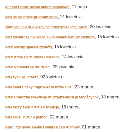
, 11 maja
KE: Intel łamie prawo antymonopolowe
, 21 kwietnia
Intel ułatwi pracę programistom
, 20 kwietnia
Symbian S60 działający na procesorze Intel Atom
, 15 kwietnia
Intel dostarcza pierwsze 32-nanometrowe Westemere
, 15 kwietnia
Intel: Mocny spadek zysków
, 14 kwietnia
Intel: Atom zjada rynek Celerona
, 09 kwietnia
Intel: Netbooki są dla dzieci
, 02 kwietnia
Intel zyskuje i traci?
, 23 marca
Intel obniża ceny i wprowadza nowe CPU
, 18 marca
Intel: Graficzna rewolucja w urządzeniach przenośnych?
, 16 marca
Intel toczy spór z AMD o licencje
, 02 marca
Intel prosi TSMC o pomoc
, 01 marca
Intel: Trzy nowe Xeony i obniżka cen Atomów