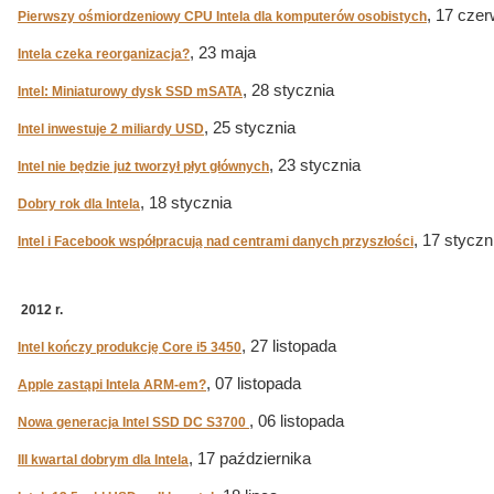
, 17 cze
Pierwszy ośmiordzeniowy CPU Intela dla komputerów osobistych
, 23 maja
Intela czeka reorganizacja?
, 28 stycznia
Intel: Miniaturowy dysk SSD mSATA
, 25 stycznia
Intel inwestuje 2 miliardy USD
, 23 stycznia
Intel nie będzie już tworzył płyt głównych
, 18 stycznia
Dobry rok dla Intela
, 17 styczn
Intel i Facebook współpracują nad centrami danych przyszłości
2012 r.
, 27 listopada
Intel kończy produkcję Core i5 3450
, 07 listopada
Apple zastąpi Intela ARM-em?
, 06 listopada
Nowa generacja Intel SSD DC S3700
, 17 października
III kwartal dobrym dla Intela