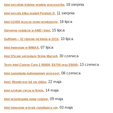
, 18 sierpnia
Intel wycofuje kolejne modele procesorów
, 11 sierpnia
Intel wycofa kilka modeli Pentium D
, 18 lipca
Intel U2400 jeszcze mniej prądożerny
, 15 lipca
Ogromne redukcje w AMD i Intel
, 10 lipca
Gulftown – 32 rdzenie od Intela w 2010
, 07 lipca
Intel inwestuje w WiMAX
, 30 czerwca
Intel XScale sprzedany firmie Marvell
, 13 czerwca
Testy Intel Conroe Core 2 X6800, E6700 oraz E6600
, 08 czerwca
Intel zapowiada jednowatowy procesor
, 22 maja
Intel: Woodcrest już się zbliża
, 14 maja
Intel szykuje cięcia w firmie
, 09 maja
Intel przedstawia nową rodzinę
, 03 maja
Intel inwestuje w kraje rozwijające się