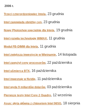
2006 r.
, 23 grudnia
Trzeci czterordzeniowiec Intela
, 23 grudnia
Intel zapowiada obniżkę cen
, 19 grudnia
Nowy Photoshop specjalnie dla Intela
, 11 grudnia
Intel rozwija technologię WiMAX
, 11 grudnia
Modul FB-DIMM dla Intela
, 14 listopada
Intel zwiększa inwestycje w Wietnamie
, 22 października
Intel zawyżył ceny procesorów
, 16 października
Intel uśmierca BTX
, 11 października
Intel inwestuje w Nvidię
, 03 października
Intel wyda 9 miliardów dolarów
, 12 września
Pierwsze testy Intel Core 2 Quadro
, 18 sierpnia
Asus: płyta główna z chipsetem Intel 965G