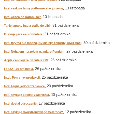
, 13 listopada
Intel szykuje tanią platformę stacjonarną
, 10 listopada
Intel wraca do Rambusa?
, 31 października
Tanie laptoty Intela trafią do Libii
, 31 października
Brakuje procesorów Intela
, 30 października
Intel trzyma się mocno, Nvidia bije rekordy, AMD traci
, 27 października
Intel Nehalem - przełom na miarę Pentium
, 26 października
Apple cenniejsze niż Intel i IBM
, 26 października
Fab32 - 45 nm Intela
, 25 października
Intel: Penryn w produkcji
, 20 października
Intel żegna jednordzeniowce
, 19 października
Intel szykuje kolejne zwolnienia
, 17 października
Intel dostał odroczenie
, 12 października
Intel szykuje dwurdzeniowego Celerona?