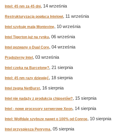
, 14 września
Intel: 45 nm za 45 dni
, 11 września
Restrukturyzacja popłaca Intelowi
, 10 września
Intel szykuje małą Montevinę
, 06 września
Intel Tigerton już na rynku
, 04 września
Intel pozwany o Dual Core
, 03 września
Prądożerny Intel
, 21 sierpnia
Intel czeka na Barcelonę?
, 18 sierpnia
Intel: 45 nm razy dziewięć
, 16 sierpnia
Intel żegna NetBurst
, 15 sierpnia
Intel nie nadąży z produkcją chipsetów?
, 14 sierpnia
Intel - nowe procesory serwerowe Xeon
, 10 sierpnia
Intel: Wolfdale szybsze nawet o 100% od Conroe
, 05 sierpnia
Intel przyspiesza Penryma