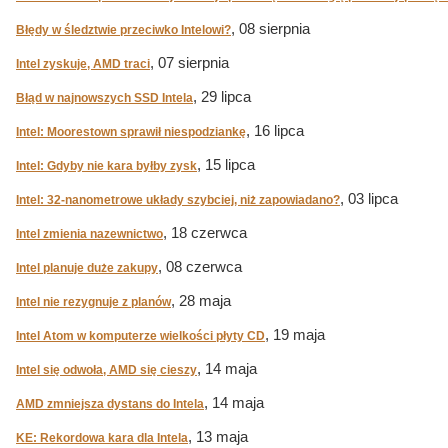
, 08 sierpnia
Błędy w śledztwie przeciwko Intelowi?
, 07 sierpnia
Intel zyskuje, AMD traci
, 29 lipca
Błąd w najnowszych SSD Intela
, 16 lipca
Intel: Moorestown sprawił niespodziankę
, 15 lipca
Intel: Gdyby nie kara byłby zysk
, 03 lipca
Intel: 32-nanometrowe układy szybciej, niż zapowiadano?
, 18 czerwca
Intel zmienia nazewnictwo
, 08 czerwca
Intel planuje duże zakupy
, 28 maja
Intel nie rezygnuje z planów
, 19 maja
Intel Atom w komputerze wielkości płyty CD
, 14 maja
Intel się odwoła, AMD się cieszy
, 14 maja
AMD zmniejsza dystans do Intela
, 13 maja
KE: Rekordowa kara dla Intela