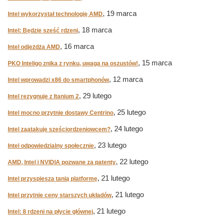
, 19 marca
Intel wykorzystał technologię AMD
, 18 marca
Intel: Będzie sześć rdzeni
, 16 marca
Intel odjeżdża AMD
, 15 marca
PKO Inteligo znika z rynku, uwaga na oszustów!
, 12 marca
Intel wprowadzi x86 do smartphonów
, 29 lutego
Intel rezygnuje z Itanium 2
, 25 lutego
Intel mocno przytnie dostawy Centrino
, 24 lutego
Intel zaatakuje sześciordzeniowcem?
, 23 lutego
Intel odpowiedzialny społecznie
, 22 lutego
AMD, Intel i NVIDIA pozwane za patenty
, 21 lutego
Intel przyspiesza tanią platformę
, 21 lutego
Intel przytnie ceny starszych układów
, 21 lutego
Intel: 8 rdzeni na płycie głównej