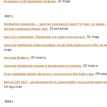
, 25 maja
Drukowany w 3D inteligentny hydrożel
2017 r.
Inteligentne urządzenia — takie jak smartwatch, smart TV, ruter czy aparat 
, 19 września
bardziej rozpowszechnione zjaw
, 31 maja
Intel chce zintegrować Thunderbolt 3 w swoich procesorach
Sztuczna inteligencja lepiej przewiduje wyroki Sądu Najwyższego USA niż
maja
, 20 marca
Intel kupi Mobileye
, 10 marca
Sztuczna inteligencja pomaga w pisaniu dobrych tekstów
, 09 lute
Asus zapowiada laptopy dla graczy z procesorami Intel Kaby Lake
Intel na CES 2017 - od autonomicznych samochodów i procesorów nowej gene
14 stycznia
2016 r.