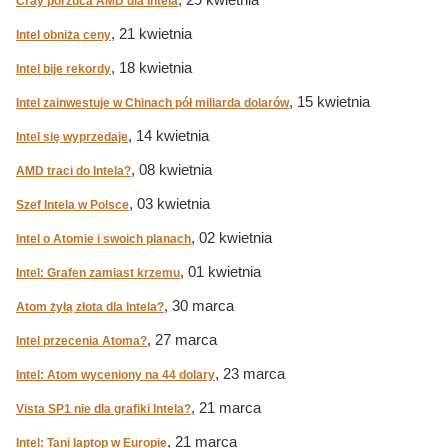
, 29 kwietnia
Cray porzuca AMD dla Intela
, 21 kwietnia
Intel obniża ceny
, 18 kwietnia
Intel bije rekordy
, 15 kwietnia
Intel zainwestuje w Chinach pół miliarda dolarów
, 14 kwietnia
Intel się wyprzedaje
, 08 kwietnia
AMD traci do Intela?
, 03 kwietnia
Szef Intela w Polsce
, 02 kwietnia
Intel o Atomie i swoich planach
, 01 kwietnia
Intel: Grafen zamiast krzemu
, 30 marca
Atom żyłą złota dla Intela?
, 27 marca
Intel przecenia Atoma?
, 23 marca
Intel: Atom wyceniony na 44 dolary
, 21 marca
Vista SP1 nie dla grafiki Intela?
, 21 marca
Intel: Tani laptop w Europie