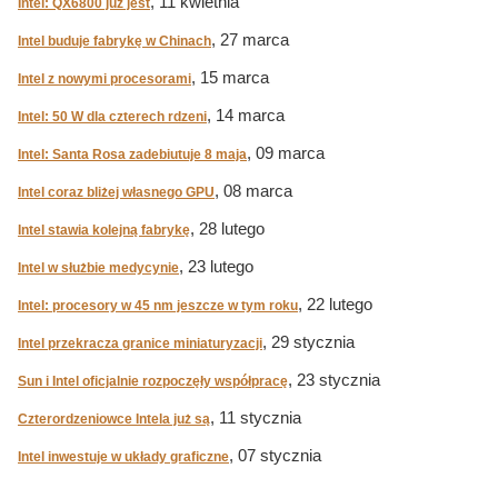
, 11 kwietnia
Intel: QX6800 już jest
, 27 marca
Intel buduje fabrykę w Chinach
, 15 marca
Intel z nowymi procesorami
, 14 marca
Intel: 50 W dla czterech rdzeni
, 09 marca
Intel: Santa Rosa zadebiutuje 8 maja
, 08 marca
Intel coraz bliżej własnego GPU
, 28 lutego
Intel stawia kolejną fabrykę
, 23 lutego
Intel w służbie medycynie
, 22 lutego
Intel: procesory w 45 nm jeszcze w tym roku
, 29 stycznia
Intel przekracza granice miniaturyzacji
, 23 stycznia
Sun i Intel oficjalnie rozpoczęły współpracę
, 11 stycznia
Czterordzeniowce Intela już są
, 07 stycznia
Intel inwestuje w układy graficzne