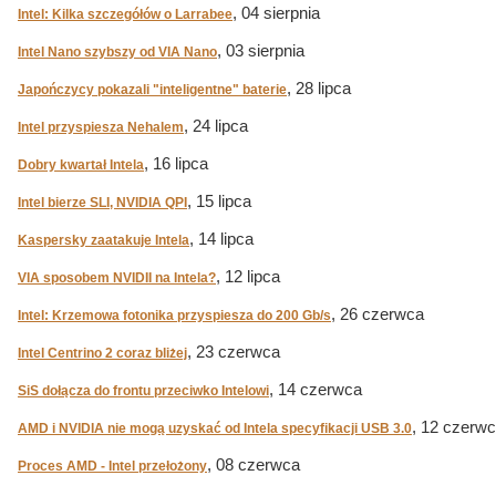
, 04 sierpnia
Intel: Kilka szczegółów o Larrabee
, 03 sierpnia
Intel Nano szybszy od VIA Nano
, 28 lipca
Japończycy pokazali "inteligentne" baterie
, 24 lipca
Intel przyspiesza Nehalem
, 16 lipca
Dobry kwartał Intela
, 15 lipca
Intel bierze SLI, NVIDIA QPI
, 14 lipca
Kaspersky zaatakuje Intela
, 12 lipca
VIA sposobem NVIDII na Intela?
, 26 czerwca
Intel: Krzemowa fotonika przyspiesza do 200 Gb/s
, 23 czerwca
Intel Centrino 2 coraz bliżej
, 14 czerwca
SiS dołącza do frontu przeciwko Intelowi
, 12 czerw
AMD i NVIDIA nie mogą uzyskać od Intela specyfikacji USB 3.0
, 08 czerwca
Proces AMD - Intel przełożony