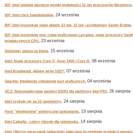
IDF: Intel ujawnia pierwsze wyniki wydajności 32 nm procesorów Westmere
, 24 września
IDF: Intel chce światłowodów
,
IDF: Intel prezentuje nowe układy 22 nm, 32 nm i architekturę Sandy Bridge
IDF: Intel prezentuje moc chipa graficznego Larrabee, nowe procesory Sandy
, 23 września
produkcyjnych CPU
, 15 września
Gelsinger opuszcza Intela
, 08 września
Intel: Nowe procesory Core i7, Xeon 3400 i Core i5
, 07 września
Intel Braidwood, główny wróg SSD?
, 04 września
Sparkle: Inteligente chłodzenie kart graficznych
, 26 sierpnia
OCZ: Niskonapięciowe pamięci DDR3 dla platformy Intel P55
, 24 sierpnia
Intel szykuje się na 22 nanometry
, 19 sierpnia
Ford: "Inteligentne" elektryczne tankowanie
, 14 sierpnia
Intel Calpella - cztery rdzenie dla notebooka
Intel i Micron opracowali najbardziej opłacalną technologię produkcji pamię