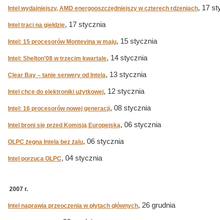
, 17 st
Intel wydajniejszy, AMD energooszczędniejszy w czterech rdzeniach
, 17 stycznia
Intel traci na giełdzie
, 15 stycznia
Intel: 15 procesorów Montevina w maju
, 14 stycznia
Intel: Shelton'08 w trzecim kwartale
, 13 stycznia
Clear Bay – tanie serwery od Intela
, 12 stycznia
Intel chce do elektroniki użytkowej
, 08 stycznia
Intel: 16 procesorów nowej generacji
, 06 stycznia
Intel broni się przed Komisją Europejską
, 06 stycznia
OLPC żegna Intela bez żalu
, 04 stycznia
Intel porzuca OLPC
2007 r.
, 26 grudnia
Intel naprawia przeoczenia w płytach głównych