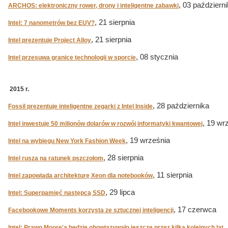
, 03 październ
ARCHOS: elektroniczny rower, drony i inteligentne zabawki
, 21 sierpnia
Intel: 7 nanometrów bez EUV?
, 21 sierpnia
Intel prezentuje Project Alloy
, 08 stycznia
Intel przesuwa granice technologii w sporcie
2015 r.
, 28 października
Fossil prezentuje inteligentne zegarki z Intel Inside
, 19 wr
Intel inwestuje 50 milionów dolarów w rozwój informatyki kwantowej
, 19 września
Intel na wybiegu New York Fashion Week
, 28 sierpnia
Intel rusza na ratunek pszczołom
, 11 sierpnia
Intel zapowiada architekturę Xeon dla notebooków
, 29 lipca
Intel: Superpamięć następcą SSD
, 17 czerwca
Facebookowe Moments korzysta ze sztucznej inteligencji
,
Intel: Prawo Moore'a będzie obowiązywało jeszcze przez kilka kolejnych lat