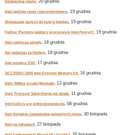
, 20 grudnia
Inteligentne opony
, 19 grudnia
Intel opóźnia nowe czterordzeniowce
, 19 grudnia
Wyłudzanie danych do kont w Inteligo
, 19 grudnia
Fujitsu: Pierwszy laptop z procesorem Intel Penryn?
, 18 grudnia
Intel zwiększa udziały
, 18 grudnia
Nie nadążają za Intelem
, 17 grudnia
Intel wspiera SSD
, 16 grudnia
OCZ DDR3-1800 Intel Extreme Memory Kit
, 13 grudnia
Intel: WiMax w całej Moskwie
, 11 grudnia
Intel: Procesor Silverthorne już działa
, 08 grudnia
Intel kończy erę jednordzeniowców
, 30 listopada
Intel Nehalem zapowiedzią poważnych zmian
, 27 listopada
Intel na zakupach
, 25 listopada
Intel konkurentem Microsoft i Google?