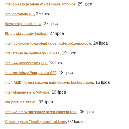
, 29 lipca
Intel ogłasza przełom w krzemowej fotonice
, 29 lipca
Intel odowiada UE
, 27 lipca
Nowy chipset od Intela
, 27 lipca
EU stawia zarzuty Intelowi
, 24 lipca
Intel: 50-procentowa obniżka cen czterordzeniowców
, 19 lipca
Intel stawia na mobilnego Linuksa
, 18 lipca
Intel: 44-procentowy zysk
, 18 lipca
Intel zmniejszy Penryna dla SFF
, 16 lipca
Intel: AMD nie jest naszym największym konkurentem
, 10 lipca
Intel wkupuje się w VMware
, 07 lipca
VIA porzuca Intela?
, 06 lipca
Intel: 45 nm w sprzedaży przed końcem roku
, 02 lipca
Yahoo szykuje "inteligentne" reklamy