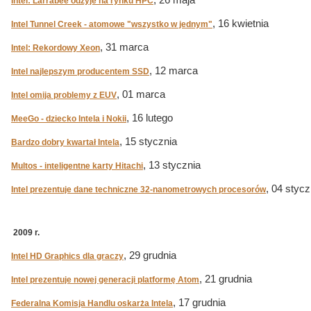
, 26 maja
Intel: Larrabee odżyje na rynku HPC
, 16 kwietnia
Intel Tunnel Creek - atomowe "wszystko w jednym"
, 31 marca
Intel: Rekordowy Xeon
, 12 marca
Intel najlepszym producentem SSD
, 01 marca
Intel omija problemy z EUV
, 16 lutego
MeeGo - dziecko Intela i Nokii
, 15 stycznia
Bardzo dobry kwartał Intela
, 13 stycznia
Multos - inteligentne karty Hitachi
, 04 stycz
Intel prezentuje dane techniczne 32-nanometrowych procesorów
2009 r.
, 29 grudnia
Intel HD Graphics dla graczy
, 21 grudnia
Intel prezentuje nowej generacji platformę Atom
, 17 grudnia
Federalna Komisja Handlu oskarża Intela