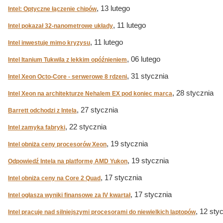
, 13 lutego
Intel: Optyczne łączenie chipów
, 11 lutego
Intel pokazał 32-nanometrowe układy
, 11 lutego
Intel inwestuje mimo kryzysu
, 06 lutego
Intel Itanium Tukwila z lekkim opóźnieniem
, 31 stycznia
Intel Xeon Octo-Core - serwerowe 8 rdzeni
, 28 stycznia
Intel Xeon na architekturze Nehalem EX pod koniec marca
, 27 stycznia
Barrett odchodzi z Intela
, 22 stycznia
Intel zamyka fabryki
, 19 stycznia
Intel obniża ceny procesorów Xeon
, 19 stycznia
Odpowiedź Intela na platformę AMD Yukon
, 17 stycznia
Intel obniża ceny na Core 2 Quad
, 17 stycznia
Intel ogłasza wyniki finansowe za IV kwartał
, 12 sty
Intel pracuje nad silniejszymi procesorami do niewielkich laptopów