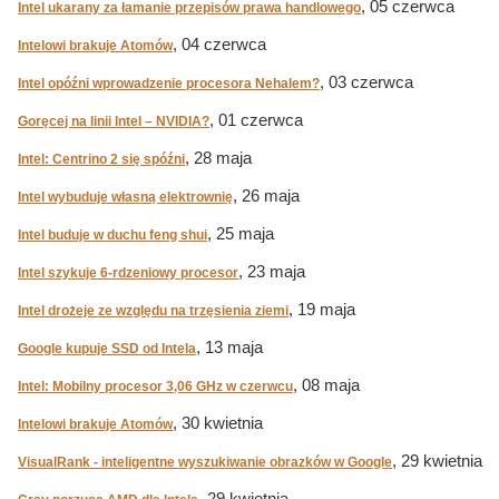
, 05 czerwca
Intel ukarany za łamanie przepisów prawa handlowego
, 04 czerwca
Intelowi brakuje Atomów
, 03 czerwca
Intel opóźni wprowadzenie procesora Nehalem?
, 01 czerwca
Goręcej na linii Intel – NVIDIA?
, 28 maja
Intel: Centrino 2 się spóźni
, 26 maja
Intel wybuduje własną elektrownię
, 25 maja
Intel buduje w duchu feng shui
, 23 maja
Intel szykuje 6-rdzeniowy procesor
, 19 maja
Intel drożeje ze względu na trzęsienia ziemi
, 13 maja
Google kupuje SSD od Intela
, 08 maja
Intel: Mobilny procesor 3,06 GHz w czerwcu
, 30 kwietnia
Intelowi brakuje Atomów
, 29 kwietnia
VisualRank - inteligentne wyszukiwanie obrazków w Google