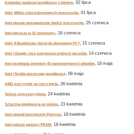
, 02 lipca
Embedos nawiązał współpracę z Intelem
, 01 lipca
Intel: Milion czterordzeniowych procesorów
, 25 czerwca
Intel planuje wprowadzenie dwóch procesorów
, 18 czerwca
Intel wkracza w 32 nanometry
, 15 czerwca
Intel: Kilkadziesiąt rdzeni do domowego PC?
, 14 czerwca
Intel i Google chcą energooszczędnych pecetów
, 18 maja
Intel przekłada premierę 45 nanometrowych układów
, 08 maja
Intel i Nvidia poszerzają współpracę
, 26 kwietnia
AMD traci rynek na rzecz Intela
, 24 kwietnia
Tańsze procesory Intela
, 23 kwietnia
Sztuczna inteligencja po polsku
, 18 kwietnia
Intel ujawnił benchmarki Penryna
, 16 kwietnia
Intel pokaże pamięci PRAM