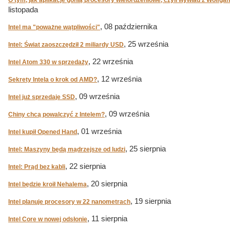
O tym, jak aplikacje gonią procesory wielordzeniowe, czyli wywiad z Wolfga
listopada
, 08 października
Intel ma "poważne wątpliwości"
, 25 września
Intel: Świat zaoszczędził 2 miliardy USD
, 22 września
Intel Atom 330 w sprzedaży
, 12 września
Sekrety Intela o krok od AMD?
, 09 września
Intel już sprzedaje SSD
, 09 września
Chiny chcą powalczyć z Intelem?
, 01 września
Intel kupił Opened Hand
, 25 sierpnia
Intel: Maszyny będą mądrzejsze od ludzi
, 22 sierpnia
Intel: Prąd bez kabli
, 20 sierpnia
Intel będzie kroił Nehalema
, 19 sierpnia
Intel planuje procesory w 22 nanometrach
, 11 sierpnia
Intel Core w nowej odsłonie