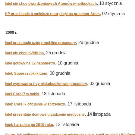
, 10 stycznia
Intel nie chce dwurdzeniowych Atomów w netbookach
, 02 stycznia
HP prosi Intela o mniejsze restrykcje na procesor Atom
2008 r.
, 29 grudnia
Intel prezentuje cztery mobilne procesory
, 25 grudnia
Intel nie chce nVidii Ion
, 10 grudnia
Intel gotowy na 32 nanometry
, 08 grudnia
Intel: Superszybki krzem
, 02 grudnia
Intel wprowadza trzy niskobudżetowe procesory
, 18 listopada
Intel Core i7 w Vobis
, 17 listopada
Intel: Core i7 oficjalnie w sprzedaży
, 14 listopada
Intel prezentuje domowe urządzenie medyczne
, 12 listopada
Intel: Larrabee po 2010 roku