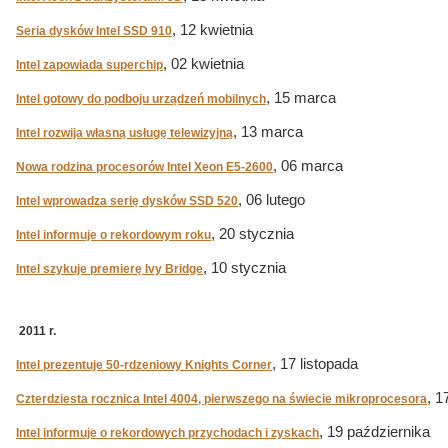
, 12 kwietnia
Seria dysków Intel SSD 910
, 02 kwietnia
Intel zapowiada superchip
, 15 marca
Intel gotowy do podboju urządzeń mobilnych
, 13 marca
Intel rozwija własną usługę telewizyjną
, 06 marca
Nowa rodzina procesorów Intel Xeon E5-2600
, 06 lutego
Intel wprowadza serię dysków SSD 520
, 20 stycznia
Intel informuje o rekordowym roku
, 10 stycznia
Intel szykuje premierę Ivy Bridge
2011 r.
, 17 listopada
Intel prezentuje 50-rdzeniowy Knights Corner
, 1
Czterdziesta rocznica Intel 4004, pierwszego na świecie mikroprocesora
, 19 października
Intel informuje o rekordowych przychodach i zyskach