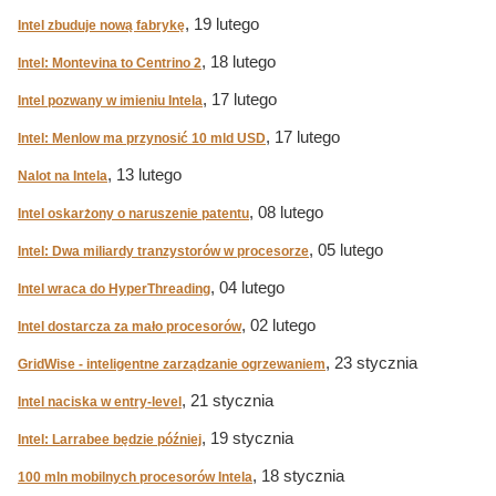
, 19 lutego
Intel zbuduje nową fabrykę
, 18 lutego
Intel: Montevina to Centrino 2
, 17 lutego
Intel pozwany w imieniu Intela
, 17 lutego
Intel: Menlow ma przynosić 10 mld USD
, 13 lutego
Nalot na Intela
, 08 lutego
Intel oskarżony o naruszenie patentu
, 05 lutego
Intel: Dwa miliardy tranzystorów w procesorze
, 04 lutego
Intel wraca do HyperThreading
, 02 lutego
Intel dostarcza za mało procesorów
, 23 stycznia
GridWise - inteligentne zarządzanie ogrzewaniem
, 21 stycznia
Intel naciska w entry-level
, 19 stycznia
Intel: Larrabee będzie później
, 18 stycznia
100 mln mobilnych procesorów Intela