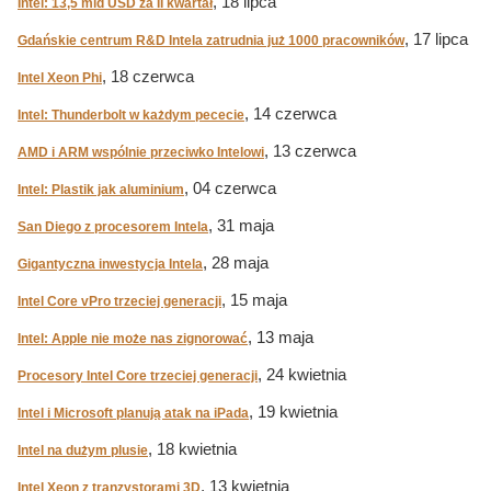
, 18 lipca
Intel: 13,5 mld USD za II kwartał
, 17 lipca
Gdańskie centrum R&D Intela zatrudnia już 1000 pracowników
, 18 czerwca
Intel Xeon Phi
, 14 czerwca
Intel: Thunderbolt w każdym pececie
, 13 czerwca
AMD i ARM wspólnie przeciwko Intelowi
, 04 czerwca
Intel: Plastik jak aluminium
, 31 maja
San Diego z procesorem Intela
, 28 maja
Gigantyczna inwestycja Intela
, 15 maja
Intel Core vPro trzeciej generacji
, 13 maja
Intel: Apple nie może nas zignorować
, 24 kwietnia
Procesory Intel Core trzeciej generacji
, 19 kwietnia
Intel i Microsoft planują atak na iPada
, 18 kwietnia
Intel na dużym plusie
, 13 kwietnia
Intel Xeon z tranzystorami 3D