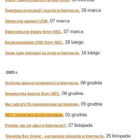
Chiny: święto zmarłych w Internecie
, 28 marca
Świetlana przyszłość muzyki w Internecie
, 07 marca
Słoneczne pamięci USB
, 07 marca
Elektroniczne kwiaty firmy NEC
, 28 lutego
Bezprzewodowe USB firmy NEC
, 16 lutego
Sesja rady miejskiej na żywo w Internecie
2005 r.
, 08 grudnia
Ochrona danych osobowych w Internecie
, 08 grudnia
Nowatorska bateria firmy NEC
, 05 grudnia
Nec wdroży 55-nanometrową technologię
, 01 grudnia
NEC: laptop bez dysku twardego
, 27 listopada
Portale: jak się płaci w Internecie?
, 25 listopada
Telewizja Bez Granic - europejska telewizja w Internecie