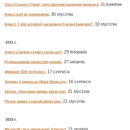
, 11 kwietnia
Cisco Connect Cloud - sieci domowe następnej generacji
, 30 stycznia
Kinect trafi do notebooków
, 10 stycznia
Kinect: 7 mln urządzeń sprzedanych przed świętami?
2011 r.
, 29 listopada
Kinect 2 będzie czytał z ruchu ust?
, 27 sierpnia
Prognozowanie słonecznej pogody
, 17 czerwca
Windows SDK for Kinect
, 16 czerwca
Voyager 1 opuszcza Układ Słoneczny
, 31 stycznia
Tańsze, efektywne ogniwa słoneczne
, 21 stycznia
Płynne paliwo z energii słonecznej
2010 r.
, 21 grudnia
Microsoft chce udoskonalić Kinecta?