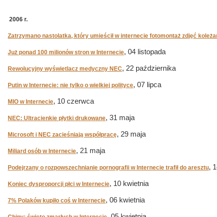
2006 r.
Zatrzymano nastolatka, który umieścił w internecie fotomontaż zdjęć koleża
, 04 listopada
Już ponad 100 milionów stron w Internecie
, 22 października
Rewolucyjny wyświetlacz medyczny NEC
, 07 lipca
Putin w Internecie: nie tylko o wielkiej polityce
, 10 czerwca
MIO w Internecie
, 31 maja
NEC: Ultracienkie płytki drukowane
, 29 maja
Microsoft i NEC zacieśniają współpracę
, 21 maja
Miliard osób w Internecie
, 
Podejrzany o rozpowszechnianie pornografii w Internecie trafił do aresztu
, 10 kwietnia
Koniec dysproporcji płci w Internecie
, 06 kwietnia
7% Polaków kupiło coś w Internecie
, 05 kwietnia