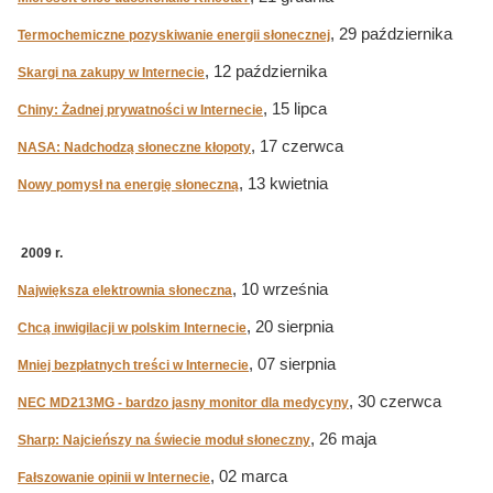
, 29 października
Termochemiczne pozyskiwanie energii słonecznej
, 12 października
Skargi na zakupy w Internecie
, 15 lipca
Chiny: Żadnej prywatności w Internecie
, 17 czerwca
NASA: Nadchodzą słoneczne kłopoty
, 13 kwietnia
Nowy pomysł na energię słoneczną
2009 r.
, 10 września
Największa elektrownia słoneczna
, 20 sierpnia
Chcą inwigilacji w polskim Internecie
, 07 sierpnia
Mniej bezpłatnych treści w Internecie
, 30 czerwca
NEC MD213MG - bardzo jasny monitor dla medycyny
, 26 maja
Sharp: Najcieńszy na świecie moduł słoneczny
, 02 marca
Fałszowanie opinii w Internecie