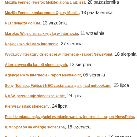
, 20 października
Mozilla Fennec (Firefox Mobile) alpha 1 już jest
, 13 października
Mozilla Fennec konkurentem Opery Mobile
, 13 września
NEC dołącza do IBM
, 11 września
Maroko: Więzienie za krytykę w Internecie
, 27 sierpnia
Największa dziura w Internecie
, 18 sierpnia
Wydawcy literatury dziecięcej w Internecie - raport NewsPoint
, 12 sierpnia
Alternatywa dla baterii słonecznych
, 05 sierpnia
Agencje PR w Internecie - raport NewsPoint
, 25 lipca
Sony, Toshiba, Fujitsu i NEC zastanawiają się nad netbookami
, 24 lipca
NASA przetestuje słoneczne żagle
, 24 lipca
Pierwszy silnik słoneczny
,
Polskie miasta najczęściej wzmiankowane w Internecie - raport NewsPoint
, 19 czerwca
IBM: Sposób na energię słoneczną