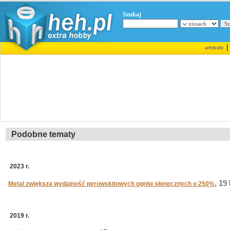
Szukaj
artykuły
Podobne tematy
2023 r.
, 19
Metal zwiększa wydajność perowskitowych ogniw słonecznych o 250%
2019 r.