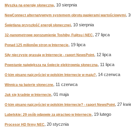
, 10 sierpnia
Myszka na energię słoneczną
, 
NewConnect alternatywnym systemem obrotu papierami wartościowymi
, 10 sierpnia
Świetlana przyszłość energii słonecznej
, 27 lipca
32-nanometrowe porozumienie Toshiby, Fujitsu i NEC
, 19 lipca
Ponad 125 milionów stron w Internecie
, 12 lipca
Siły nieczyste grasują w Internecie - raport NewsPoint
, 11 lipca
Powstanie największa na świecie elektrownia słoneczna
, 14 czerwca
O kim pisano najczęściej w polskim Internecie w maju?
, 11 czerwca
Winnica na baterie słoneczne
, 01 maja
Jak się kradnie w Internecie
, 27 kwi
O kim pisano najczęściej w polskim Internecie? - raport NewsPoint
, 19 lutego
Lubelskie: 29 osób odpowie za piractwo w Internecie
, 20 stycznia
Procesor HD firmy NEC