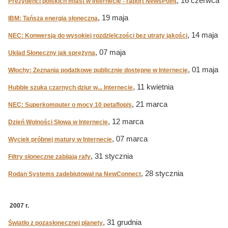
, 16 czerwca
Prezydenci polskich miast w Internecie - raport NewsPoint
, 19 maja
IBM: Tańsza energia słoneczna
, 14 maja
NEC: Konwersja do wysokiej rozdzielczości bez utraty jakości
, 07 maja
Układ Słoneczny jak sprężyna
, 01 maja
Włochy: Zeznania podatkowe publicznie dostępne w Internecie
, 11 kwietnia
Hubble szuka czarnych dziur w... Internecie
, 21 marca
NEC: Superkomputer o mocy 10 petaflop/s
, 12 marca
Dzień Wolności Słowa w Internecie
, 07 marca
Wyciek próbnej matury w Internecie
, 31 stycznia
Filtry słoneczne zabijają rafy
, 28 stycznia
Rodan Systems zadebiutował na NewConnect
2007 r.
, 31 grudnia
Światło z pozasłonecznej planety