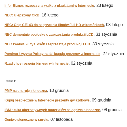
, 23 lutego
Infor Biznes rozpoczyna walkę z plagiatami w Internecie
, 16 lutego
NEC: Ulepszony ORB
, 08 lutego
NEC: Chip CE143 do nagrywania filmów Full HD w komórkach
, 31 stycznia
NEC dementuje pogłoskę o zaprzestaniu produkcji LCD
, 30 stycznia
NEC zwalnia 20 tys. osób i zaprzestaje produkcji LCD
, 27 stycznia
Pomimo kryzysu Polacy nadal kupują prezenty w Internecie
, 02 stycznia
Rząd chce rozwoju biznesu w Internecie
2008 r.
, 10 grudnia
PMP na energię słoneczną
, 09 grudnia
Kupuj bezpiecznie w Internecie prezenty gwiazdkowe
, 09 grudnia
IBM szuka alternatywnych materiałów na ogniwa słoneczne
, 07 listopada
Ogniwo słoneczne w spreju