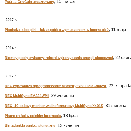
, 15 marca
Twórca OneCoin aresztowany
2017 r.
, 11 maja
Pieniądze albo pliki – jak zapobiec wymuszeniom w internecie?
2014 r.
, 22 cze
Niemcy pobiły światowy rekord wykorzystania energii słonecznej
2012 r.
, 23 listopad
NEC wprowadza oprogramowanie biometryczne FieldAnalyst
, 29 września
NEC MultiSync EA224WMi
, 31 sierpnia
NEC: 40-calowy monitor wielkoformatowy MultiSync X401S
, 18 lipca
Płatne treści w polskim internecie
, 12 kwietnia
Ultracienkie ogniwa słoneczne