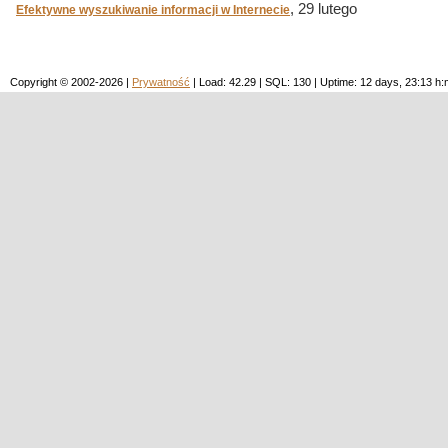
, 29 lutego
Efektywne wyszukiwanie informacji w Internecie
Copyright © 2002-2026 |
Prywatność
| Load: 42.29 | SQL: 130 | Uptime: 12 days, 23:13 