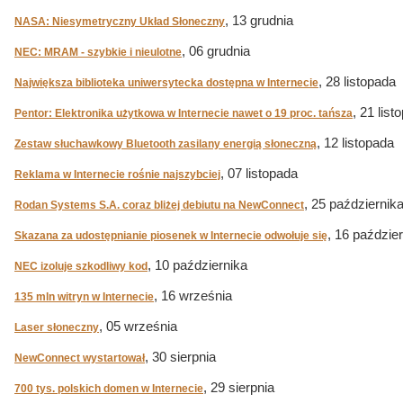
, 13 grudnia
NASA: Niesymetryczny Układ Słoneczny
, 06 grudnia
NEC: MRAM - szybkie i nieulotne
, 28 listopada
Największa biblioteka uniwersytecka dostępna w Internecie
, 21 list
Pentor: Elektronika użytkowa w Internecie nawet o 19 proc. tańsza
, 12 listopada
Zestaw słuchawkowy Bluetooth zasilany energią słoneczną
, 07 listopada
Reklama w Internecie rośnie najszybciej
, 25 październik
Rodan Systems S.A. coraz bliżej debiutu na NewConnect
, 16 paździe
Skazana za udostępnianie piosenek w Internecie odwołuje się
, 10 października
NEC izoluje szkodliwy kod
, 16 września
135 mln witryn w Internecie
, 05 września
Laser słoneczny
, 30 sierpnia
NewConnect wystartował
, 29 sierpnia
700 tys. polskich domen w Internecie