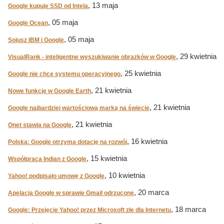
, 13 maja
Google kupuje SSD od Intela
, 05 maja
Google Ocean
, 05 maja
Sojusz IBM i Google
, 29 kwietnia
VisualRank - inteligentne wyszukiwanie obrazków w Google
, 25 kwietnia
Google nie chce systemu operacyjnego
, 21 kwietnia
Nowe funkcje w Google Earth
, 21 kwietnia
Google najbardziej wartościową marką na świecie
, 21 kwietnia
Onet stawia na Google
, 16 kwietnia
Polska: Google otrzyma dotację na rozwój
, 15 kwietnia
Współpraca Indian z Google
, 10 kwietnia
Yahoo! podpisało umowę z Google
, 20 marca
Apelacja Google w sprawie Gmail odrzucone
, 18 marca
Google: Przejęcie Yahoo! przez Microsoft złe dla Internetu