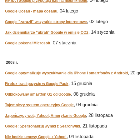
, 04 lutego
NASA i Google przygotują nas na nieuniknione
, 04 lutego
Google Ocean - mapa oceanu
, 02 lutego
Google "zaraził" wszystkie strony internetowe
, 14 stycznia
Jak dziennikarze "ubrali" Google w emisję CO2
, 07 stycznia
Google pokonał Microsoft
2008 r.
, 20 g
Google optymalizuje wyszukiwanie dla iPhone i smartfonów z Android
, 15 grudnia
Firefox traci pozycję w Google Pack
, 08 grudnia
Odblokowany smartfon G1 od Google
, 04 grudnia
Tajemniczy system operacyjny Google
, 28 listopada
Japończycy wolą Yahoo!, Amerykanie Google
, 21 listopada
Google: Spersonalizuj wyniki z SearchWiki
, 04 listopada
Nie będzie umowy Google z Yahoo!