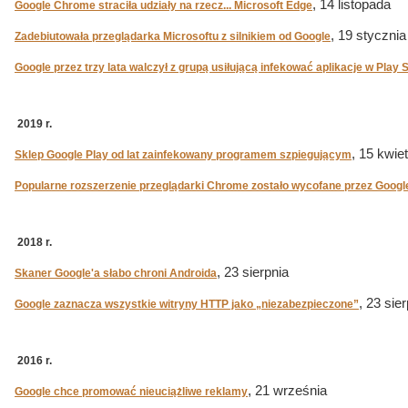
, 14 listopada
Google Chrome straciła udziały na rzecz... Microsoft Edge
, 19 stycznia
Zadebiutowała przeglądarka Microsoftu z silnikiem od Google
Google przez trzy lata walczył z grupą usiłującą infekować aplikacje w Play 
2019 r.
, 15 kwie
Sklep Google Play od lat zainfekowany programem szpiegującym
Popularne rozszerzenie przeglądarki Chrome zostało wycofane przez Googl
2018 r.
, 23 sierpnia
Skaner Google'a słabo chroni Androida
, 23 sie
Google zaznacza wszystkie witryny HTTP jako „niezabezpieczone”
2016 r.
, 21 września
Google chce promować nieuciążliwe reklamy