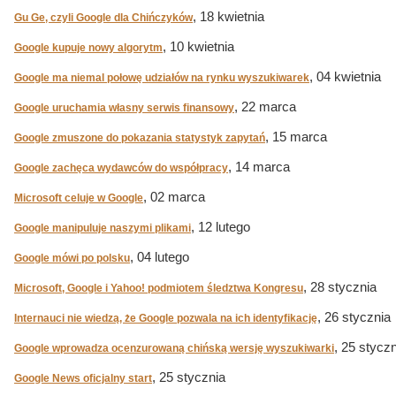
, 18 kwietnia
Gu Ge, czyli Google dla Chińczyków
, 10 kwietnia
Google kupuje nowy algorytm
, 04 kwietnia
Google ma niemal połowę udziałów na rynku wyszukiwarek
, 22 marca
Google uruchamia własny serwis finansowy
, 15 marca
Google zmuszone do pokazania statystyk zapytań
, 14 marca
Google zachęca wydawców do współpracy
, 02 marca
Microsoft celuje w Google
, 12 lutego
Google manipuluje naszymi plikami
, 04 lutego
Google mówi po polsku
, 28 stycznia
Microsoft, Google i Yahoo! podmiotem śledztwa Kongresu
, 26 stycznia
Internauci nie wiedzą, że Google pozwala na ich identyfikację
, 25 stycz
Google wprowadza ocenzurowaną chińską wersję wyszukiwarki
, 25 stycznia
Google News oficjalny start