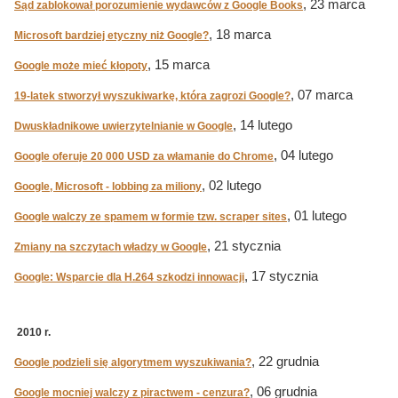
, 23 marca
Sąd zablokował porozumienie wydawców z Google Books
, 18 marca
Microsoft bardziej etyczny niż Google?
, 15 marca
Google może mieć kłopoty
, 07 marca
19-latek stworzył wyszukiwarkę, która zagrozi Google?
, 14 lutego
Dwuskładnikowe uwierzytelnianie w Google
, 04 lutego
Google oferuje 20 000 USD za włamanie do Chrome
, 02 lutego
Google, Microsoft - lobbing za miliony
, 01 lutego
Google walczy ze spamem w formie tzw. scraper sites
, 21 stycznia
Zmiany na szczytach władzy w Google
, 17 stycznia
Google: Wsparcie dla H.264 szkodzi innowacji
2010 r.
, 22 grudnia
Google podzieli się algorytmem wyszukiwania?
, 06 grudnia
Google mocniej walczy z piractwem - cenzura?