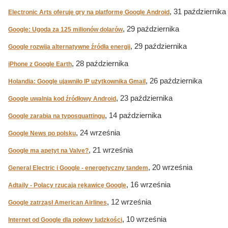
, 31 października
Electronic Arts oferuje gry na platformę Google Android
, 29 października
Google: Ugoda za 125 milionów dolarów
, 29 października
Google rozwija alternatywne źródła energii
, 28 października
iPhone z Google Earth
, 26 października
Holandia: Google ujawniło IP użytkownika Gmail
, 23 października
Google uwalnia kod źródłowy Android
, 14 października
Google zarabia na typosquattingu
, 24 września
Google News po polsku
, 21 września
Google ma apetyt na Valve?
, 20 września
General Electric i Google - energetyczny tandem
, 16 września
Adtaily - Polacy rzucają rękawicę Google
, 12 września
Google zatrząsł American Airlines
, 10 września
Internet od Google dla połowy ludzkości