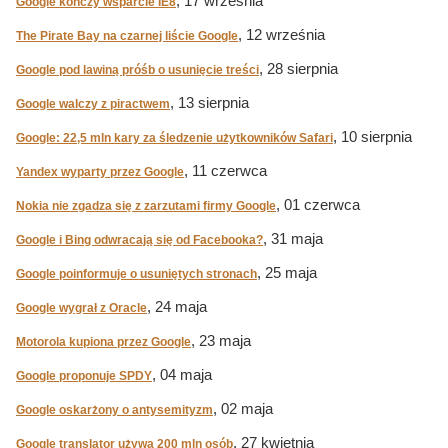
, 17 września
Google kończy wsparcie IE8
, 12 września
The Pirate Bay na czarnej liście Google
, 28 sierpnia
Google pod lawiną próśb o usunięcie treści
, 13 sierpnia
Google walczy z piractwem
, 10 sierpnia
Google: 22,5 mln kary za śledzenie użytkowników Safari
, 11 czerwca
Yandex wyparty przez Google
, 01 czerwca
Nokia nie zgadza się z zarzutami firmy Google
, 31 maja
Google i Bing odwracają się od Facebooka?
, 25 maja
Google poinformuje o usuniętych stronach
, 24 maja
Google wygrał z Oracle
, 23 maja
Motorola kupiona przez Google
, 04 maja
Google proponuje SPDY
, 02 maja
Google oskarżony o antysemityzm
, 27 kwietnia
Google translator używa 200 mln osób