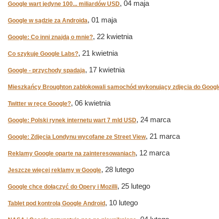
, 04 maja
Google wart jedyne 100... miliardów USD
, 01 maja
Google w sądzie za Androida
, 22 kwietnia
Google: Co inni znajdą o mnie?
, 21 kwietnia
Co szykuje Google Labs?
, 17 kwietnia
Google - przychody spadają
Mieszkańcy Broughton zablokowali samochód wykonujący zdjęcia do Google
, 06 kwietnia
Twitter w ręce Google?
, 24 marca
Google: Polski rynek internetu wart 7 mld USD
, 21 marca
Google: Zdjęcia Londynu wycofane ze Street View
, 12 marca
Reklamy Google oparte na zainteresowaniach
, 28 lutego
Jeszcze więcej reklamy w Google
, 25 lutego
Google chce dołączyć do Opery i Mozilli
, 10 lutego
Tablet pod kontrolą Google Android