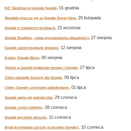
, 01 grudnia
KE: Śledztwo w sprawie Google
, 25 listopada
Wandale mszczą się za Google Street View
, 22 września
Google o rządowych prośbach
, 27 sierpnia
Google Realtime - nowa wyszukiwarka aktualności
, 12 sierpnia
Google zainteresowane dronami
, 05 sierpnia
Koniec Google Wave
, 27 lipca
Yahoo! w Japonii podpisuje umowę z Google
, 09 lipca
Chiny odnowiły licencję dla Google
, 01 lipca
Chiny: Google częściowo zablokowany
, 29 czerwca
Google ugina się połowicznie
, 28 czerwca
Google czyści telefony
, 11 czerwca
Google wycofuje obrazek
, 10 czerwca
Będą kryminalne zarzuty przeciwko Google?