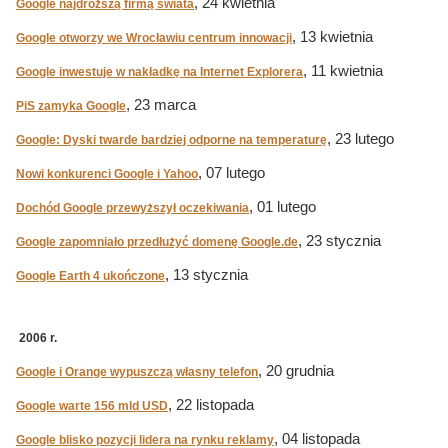
, 24 kwietnia
Google najdroższą firmą świata
, 13 kwietnia
Google otworzy we Wrocławiu centrum innowacji
, 11 kwietnia
Google inwestuje w nakładkę na Internet Explorera
, 23 marca
PiS zamyka Google
, 23 lutego
Google: Dyski twarde bardziej odporne na temperaturę
, 07 lutego
Nowi konkurenci Google i Yahoo
, 01 lutego
Dochód Google przewyższył oczekiwania
, 23 stycznia
Google zapomniało przedłużyć domenę Google.de
, 13 stycznia
Google Earth 4 ukończone
2006 r.
, 20 grudnia
Google i Orange wypuszczą własny telefon
, 22 listopada
Google warte 156 mld USD
, 04 listopada
Google blisko pozycji lidera na rynku reklamy