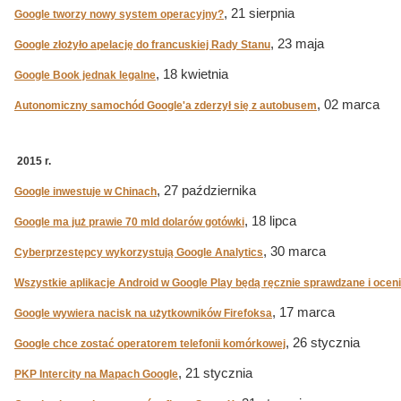
, 21 sierpnia
Google tworzy nowy system operacyjny?
, 23 maja
Google złożyło apelację do francuskiej Rady Stanu
, 18 kwietnia
Google Book jednak legalne
, 02 marca
Autonomiczny samochód Google'a zderzył się z autobusem
2015 r.
, 27 października
Google inwestuje w Chinach
, 18 lipca
Google ma już prawie 70 mld dolarów gotówki
, 30 marca
Cyberprzestępcy wykorzystują Google Analytics
Wszystkie aplikacje Android w Google Play będą ręcznie sprawdzane i ocen
, 17 marca
Google wywiera nacisk na użytkowników Firefoksa
, 26 stycznia
Google chce zostać operatorem telefonii komórkowej
, 21 stycznia
PKP Intercity na Mapach Google