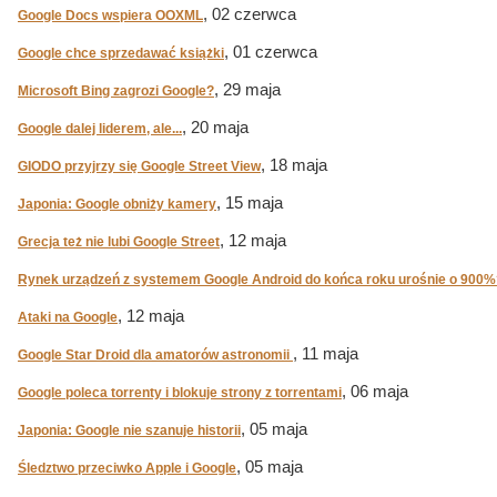
, 02 czerwca
Google Docs wspiera OOXML
, 01 czerwca
Google chce sprzedawać książki
, 29 maja
Microsoft Bing zagrozi Google?
, 20 maja
Google dalej liderem, ale...
, 18 maja
GIODO przyjrzy się Google Street View
, 15 maja
Japonia: Google obniży kamery
, 12 maja
Grecja też nie lubi Google Street
Rynek urządzeń z systemem Google Android do końca roku urośnie o 900%
, 12 maja
Ataki na Google
, 11 maja
Google Star Droid dla amatorów astronomii
, 06 maja
Google poleca torrenty i blokuje strony z torrentami
, 05 maja
Japonia: Google nie szanuje historii
, 05 maja
Śledztwo przeciwko Apple i Google