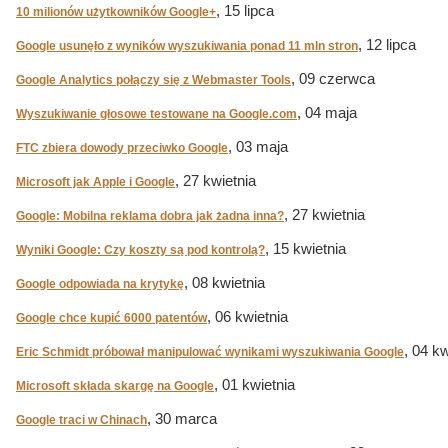
, 15 lipca
10 milionów użytkowników Google+
, 12 lipca
Google usunęło z wyników wyszukiwania ponad 11 mln stron
, 09 czerwca
Google Analytics połączy się z Webmaster Tools
, 04 maja
Wyszukiwanie głosowe testowane na Google.com
, 03 maja
FTC zbiera dowody przeciwko Google
, 27 kwietnia
Microsoft jak Apple i Google
, 27 kwietnia
Google: Mobilna reklama dobra jak żadna inna?
, 15 kwietnia
Wyniki Google: Czy koszty są pod kontrolą?
, 08 kwietnia
Google odpowiada na krytykę
, 06 kwietnia
Google chce kupić 6000 patentów
, 04 kw
Eric Schmidt próbował manipulować wynikami wyszukiwania Google
, 01 kwietnia
Microsoft składa skargę na Google
, 30 marca
Google traci w Chinach