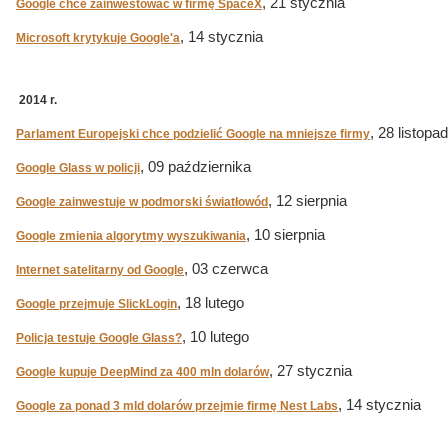
, 21 stycznia
Google chce zainwestować w firmę SpaceX
, 14 stycznia
Microsoft krytykuje Google'a
2014 r.
, 28 listopa
Parlament Europejski chce podzielić Google na mniejsze firmy
, 09 października
Google Glass w policji
, 12 sierpnia
Google zainwestuje w podmorski światłowód
, 10 sierpnia
Google zmienia algorytmy wyszukiwania
, 03 czerwca
Internet satelitarny od Google
, 18 lutego
Google przejmuje SlickLogin
, 10 lutego
Policja testuje Google Glass?
, 27 stycznia
Google kupuje DeepMind za 400 mln dolarów
, 14 stycznia
Google za ponad 3 mld dolarów przejmie firmę Nest Labs