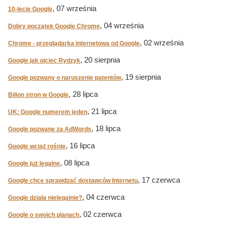
, 07 września
10-lecie Google
, 04 września
Dobry początek Google Chrome
, 02 września
Chrome - przeglądarka internetowa od Google
, 20 sierpnia
Google jak ojciec Rydzyk
, 19 sierpnia
Google pozwany o naruszenie patentów
, 28 lipca
Bilion stron w Google
, 21 lipca
UK: Google numerem jeden
, 18 lipca
Google pozwane za AdWords
, 16 lipca
Google wciąż rośnie
, 08 lipca
Google już legalne
, 17 czerwca
Google chce sprawdzać dostawców Internetu
, 04 czerwca
Google działa nielegalnie?
, 02 czerwca
Google o swoich planach