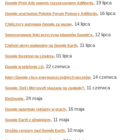
, 19 lipca
Google Print Ads nowym rozszerzeniem AdWords
, 16 lipca
Google uruchamia Polskie Forum Pomocy AdWords
, 14 lipca
Chińczycy pozywają Google za nazwę
, 12 lipca
Sponsorowane linki przyczyną kłopotów Google’a
, 11 lipca
Chiński okręt podwodny na Google Earth
, 01 lipca
Google Desktop na Linuksa
, 22 czerwca
Google w telefonie LG
, 14 czerwca
Intel i Google chcą energooszczędnych pecetów
, 11 czerwca
Google, Dell i Microsoft skazane na zagładę?
, 24 maja
BioGoogle
, 16 maja
Google patentuje reklamy w grach
, 11 maja
Google Earth z dźwiękiem
, 10 maja
Groźba cenzury nad Google Earth