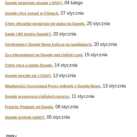
, 04 lutego
Google negocjuje umowę z NSA?
, 27 stycznia
Google chce zostać w Chinach
, 25 stycznia
Chiny oficjalnie wypierają się ataku na Google
, 20 stycznia
Apple i MS kontra Google?
, 20 stycznia
Użytkownicy Google News kończą na nagłówkach
, 15 stycznia
Za cyberatakami na Google stał chiński rząd
, 14 stycznia
Chiny chcą u siebie Google
, 13 stycznia
Google wycofa się z Chin?
, 13 stycznia
Wiadomości Associated Press zniknęły z Google News
, 11 stycznia
Google przeprasza chińskich pisarzy
, 08 stycznia
Francja: Podatek od Google
, 05 stycznia
Google szykuje tablet?
2009 r.