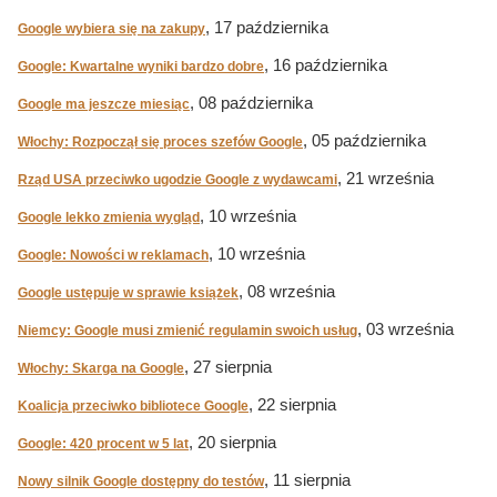
, 17 października
Google wybiera się na zakupy
, 16 października
Google: Kwartalne wyniki bardzo dobre
, 08 października
Google ma jeszcze miesiąc
, 05 października
Włochy: Rozpoczął się proces szefów Google
, 21 września
Rząd USA przeciwko ugodzie Google z wydawcami
, 10 września
Google lekko zmienia wygląd
, 10 września
Google: Nowości w reklamach
, 08 września
Google ustępuje w sprawie książek
, 03 września
Niemcy: Google musi zmienić regulamin swoich usług
, 27 sierpnia
Włochy: Skarga na Google
, 22 sierpnia
Koalicja przeciwko bibliotece Google
, 20 sierpnia
Google: 420 procent w 5 lat
, 11 sierpnia
Nowy silnik Google dostępny do testów