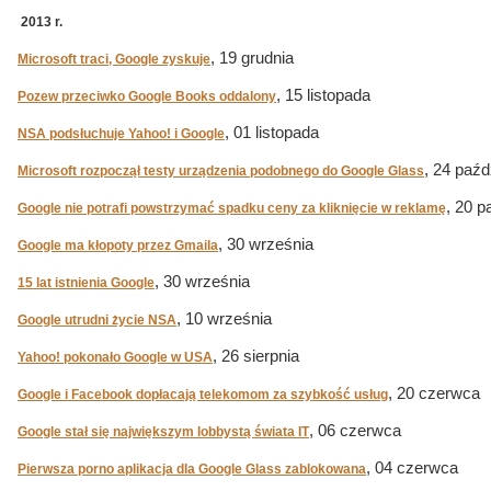
2013 r.
, 19 grudnia
Microsoft traci, Google zyskuje
, 15 listopada
Pozew przeciwko Google Books oddalony
, 01 listopada
NSA podsłuchuje Yahoo! i Google
, 24 paźd
Microsoft rozpoczął testy urządzenia podobnego do Google Glass
, 20 p
Google nie potrafi powstrzymać spadku ceny za kliknięcie w reklamę
, 30 września
Google ma kłopoty przez Gmaila
, 30 września
15 lat istnienia Google
, 10 września
Google utrudni życie NSA
, 26 sierpnia
Yahoo! pokonało Google w USA
, 20 czerwca
Google i Facebook dopłacają telekomom za szybkość usług
, 06 czerwca
Google stał się największym lobbystą świata IT
, 04 czerwca
Pierwsza porno aplikacja dla Google Glass zablokowana