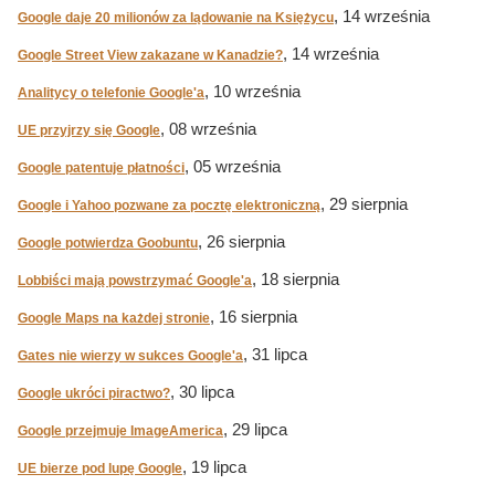
, 14 września
Google daje 20 milionów za lądowanie na Księżycu
, 14 września
Google Street View zakazane w Kanadzie?
, 10 września
Analitycy o telefonie Google'a
, 08 września
UE przyjrzy się Google
, 05 września
Google patentuje płatności
, 29 sierpnia
Google i Yahoo pozwane za pocztę elektroniczną
, 26 sierpnia
Google potwierdza Goobuntu
, 18 sierpnia
Lobbiści mają powstrzymać Google'a
, 16 sierpnia
Google Maps na każdej stronie
, 31 lipca
Gates nie wierzy w sukces Google'a
, 30 lipca
Google ukróci piractwo?
, 29 lipca
Google przejmuje ImageAmerica
, 19 lipca
UE bierze pod lupę Google