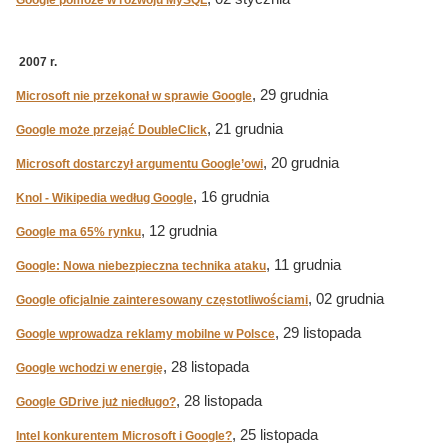
Google pomoże w rozwoju MySQL
2007 r.
, 29 grudnia
Microsoft nie przekonał w sprawie Google
, 21 grudnia
Google może przejąć DoubleClick
, 20 grudnia
Microsoft dostarczył argumentu Google’owi
, 16 grudnia
Knol - Wikipedia według Google
, 12 grudnia
Google ma 65% rynku
, 11 grudnia
Google: Nowa niebezpieczna technika ataku
, 02 grudnia
Google oficjalnie zainteresowany częstotliwościami
, 29 listopada
Google wprowadza reklamy mobilne w Polsce
, 28 listopada
Google wchodzi w energię
, 28 listopada
Google GDrive już niedługo?
, 25 listopada
Intel konkurentem Microsoft i Google?