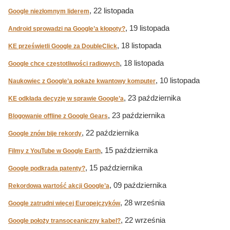
, 22 listopada
Google niezłomnym liderem
, 19 listopada
Android sprowadzi na Google’a kłopoty?
, 18 listopada
KE prześwietli Google za DoubleClick
, 18 listopada
Google chce częstotliwości radiowych
, 10 listopada
Naukowiec z Google’a pokaże kwantowy komputer
, 23 października
KE odkłada decyzję w sprawie Google’a
, 23 października
Blogowanie offline z Google Gears
, 22 października
Google znów bije rekordy
, 15 października
Filmy z YouTube w Google Earth
, 15 października
Google podkrada patenty?
, 09 października
Rekordowa wartość akcji Google’a
, 28 września
Google zatrudni więcej Europejczyków
, 22 września
Google położy transoceaniczny kabel?