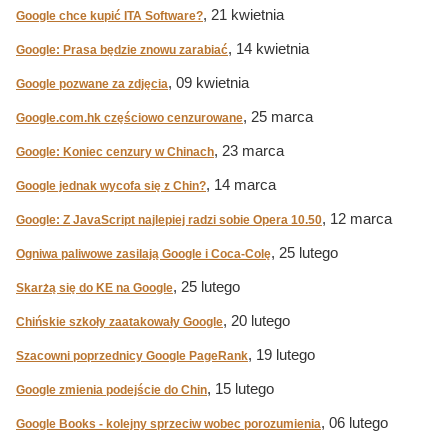
, 21 kwietnia
Google chce kupić ITA Software?
, 14 kwietnia
Google: Prasa będzie znowu zarabiać
, 09 kwietnia
Google pozwane za zdjęcia
, 25 marca
Google.com.hk częściowo cenzurowane
, 23 marca
Google: Koniec cenzury w Chinach
, 14 marca
Google jednak wycofa się z Chin?
, 12 marca
Google: Z JavaScript najlepiej radzi sobie Opera 10.50
, 25 lutego
Ogniwa paliwowe zasilają Google i Coca-Colę
, 25 lutego
Skarżą się do KE na Google
, 20 lutego
Chińskie szkoły zaatakowały Google
, 19 lutego
Szacowni poprzednicy Google PageRank
, 15 lutego
Google zmienia podejście do Chin
, 06 lutego
Google Books - kolejny sprzeciw wobec porozumienia