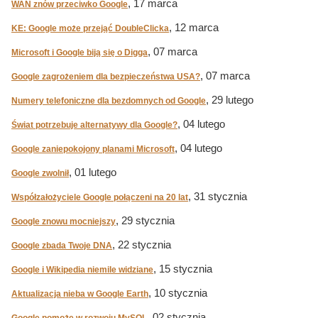
, 17 marca
WAN znów przeciwko Google
, 12 marca
KE: Google może przejąć DoubleClicka
, 07 marca
Microsoft i Google biją się o Digga
, 07 marca
Google zagrożeniem dla bezpieczeństwa USA?
, 29 lutego
Numery telefoniczne dla bezdomnych od Google
, 04 lutego
Świat potrzebuje alternatywy dla Google?
, 04 lutego
Google zaniepokojony planami Microsoft
, 01 lutego
Google zwolnił
, 31 stycznia
Współzałożyciele Google połączeni na 20 lat
, 29 stycznia
Google znowu mocniejszy
, 22 stycznia
Google zbada Twoje DNA
, 15 stycznia
Google i Wikipedia niemile widziane
, 10 stycznia
Aktualizacja nieba w Google Earth
, 02 stycznia