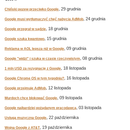
, 29 grudnia
Chiński pozew przeciwko Google
, 24 grudnia
Google musi wytłumaczyć chęć nabycia AdMob
, 18 grudnia
Google przegrał w sądzie
, 15 grudnia
Google szuka kwantowo
, 09 grudnia
Reklama w AOL lepsza niż w Google
, 08 grudnia
Google "widzi" i szuka w czasie rzeczywistym
, 18 listopada
1 mln USD za rezygnację z Google
, 16 listopada
Google Chrome OS w tym tygodniu?
, 12 listopada
Google przejmuje AdMob
, 09 listopada
Murdoch chce blokować Google
, 03 listopada
Google najbardziej pożądanym pracodawcą
, 22 października
Usługa muzyczna Google
, 19 października
Wojna Google z AT&T