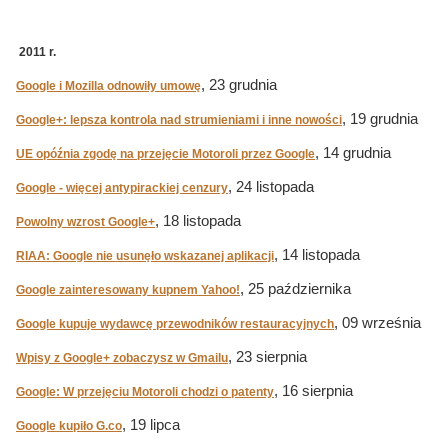
2011 r.
, 23 grudnia
Google i Mozilla odnowiły umowę
, 19 grudnia
Google+: lepsza kontrola nad strumieniami i inne nowości
, 14 grudnia
UE opóźnia zgodę na przejęcie Motoroli przez Google
, 24 listopada
Google - więcej antypirackiej cenzury
, 18 listopada
Powolny wzrost Google+
, 14 listopada
RIAA: Google nie usunęło wskazanej aplikacji
, 25 października
Google zainteresowany kupnem Yahoo!
, 09 września
Google kupuje wydawcę przewodników restauracyjnych
, 23 sierpnia
Wpisy z Google+ zobaczysz w Gmailu
, 16 sierpnia
Google: W przejęciu Motoroli chodzi o patenty
, 19 lipca
Google kupiło G.co