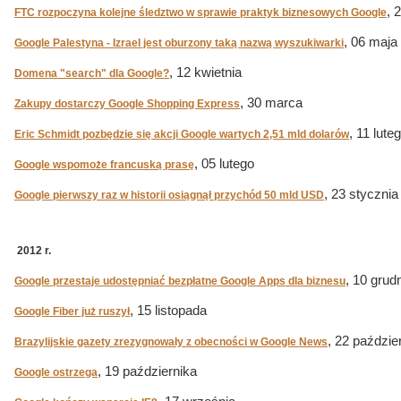
, 
FTC rozpoczyna kolejne śledztwo w sprawie praktyk biznesowych Google
, 06 maja
Google Palestyna - Izrael jest oburzony taką nazwą wyszukiwarki
, 12 kwietnia
Domena "search" dla Google?
, 30 marca
Zakupy dostarczy Google Shopping Express
, 11 lute
Eric Schmidt pozbędzie się akcji Google wartych 2,51 mld dolarów
, 05 lutego
Google wspomoże francuską prasę
, 23 stycznia
Google pierwszy raz w historii osiągnął przychód 50 mld USD
2012 r.
, 10 grud
Google przestaje udostępniać bezpłatne Google Apps dla biznesu
, 15 listopada
Google Fiber już ruszył
, 22 paździe
Brazylijskie gazety zrezygnowały z obecności w Google News
, 19 października
Google ostrzega