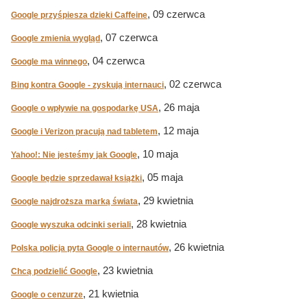
, 09 czerwca
Google przyśpiesza dzieki Caffeine
, 07 czerwca
Google zmienia wygląd
, 04 czerwca
Google ma winnego
, 02 czerwca
Bing kontra Google - zyskują internauci
, 26 maja
Google o wpływie na gospodarkę USA
, 12 maja
Google i Verizon pracują nad tabletem
, 10 maja
Yahoo!: Nie jesteśmy jak Google
, 05 maja
Google będzie sprzedawał książki
, 29 kwietnia
Google najdroższa marką świata
, 28 kwietnia
Google wyszuka odcinki seriali
, 26 kwietnia
Polska policja pyta Google o internautów
, 23 kwietnia
Chcą podzielić Google
, 21 kwietnia
Google o cenzurze