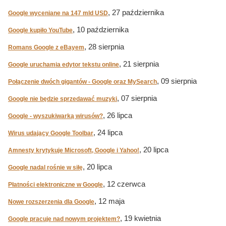
, 27 października
Google wyceniane na 147 mld USD
, 10 października
Google kupiło YouTube
, 28 sierpnia
Romans Google z eBayem
, 21 sierpnia
Google uruchamia edytor tekstu online
, 09 sierpnia
Połączenie dwóch gigantów - Google oraz MySearch
, 07 sierpnia
Google nie będzie sprzedawać muzyki
, 26 lipca
Google - wyszukiwarką wirusów?
, 24 lipca
Wirus udający Google Toolbar
, 20 lipca
Amnesty krytykuje Microsoft, Google i Yahoo!
, 20 lipca
Google nadal rośnie w siłę
, 12 czerwca
Płatności elektroniczne w Google
, 12 maja
Nowe rozszerzenia dla Google
, 19 kwietnia
Google pracuje nad nowym projektem?