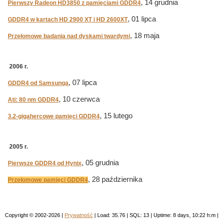
, 14 grudnia
Pierwszy Radeon HD3850 z pamięciami GDDR4
, 01 lipca
GDDR4 w kartach HD 2900 XT i HD 2600XT
, 18 maja
Przełomowe badania nad dyskami twardymi
2006 r.
, 07 lipca
GDDR4 od Samsunga
, 10 czerwca
Ati: 80 nm GDDR4
, 15 lutego
3.2-gigahercowe pamięci GDDR4
2005 r.
, 05 grudnia
Pierwsze GDDR4 od Hynix
, 28 października
Przełomowe pamięci GDDR4
Copyright © 2002-2026 |
Prywatność
| Load: 35.76 | SQL: 13 | Uptime: 8 days, 10:22 h: