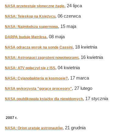
, 24 lipca
NASA przetestuje słoneczne żagle
, 06 czerwca
NASA: Teleskop na Księżycu
, 15 maja
NASA: Najmłodsza supernowa
, 08 maja
DARPA buduje Matriksa
, 18 kwietnia
NASA odracza wyrok na sondę Cassini
, 16 kwietnia
NASA: Astronauci zagrożeni nowotworami
, 04 kwietnia
NASA: ATV połączył się z ISS
, 17 marca
NASA: Cyjanobakteria w kosmosie?
, 27 lutego
NASA wykorzysta "gorące procesory"
, 17 stycznia
NASA opublikowała książkę dla niewidomych
2007 r.
, 21 grudnia
NASA: Orion uratuje astronautów