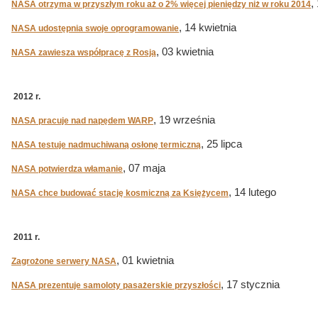
,
NASA otrzyma w przyszłym roku aż o 2% więcej pieniędzy niż w roku 2014
, 14 kwietnia
NASA udostępnia swoje oprogramowanie
, 03 kwietnia
NASA zawiesza współpracę z Rosją
2012 r.
, 19 września
NASA pracuje nad napędem WARP
, 25 lipca
NASA testuje nadmuchiwaną osłonę termiczną
, 07 maja
NASA potwierdza włamanie
, 14 lutego
NASA chce budować stację kosmiczną za Księżycem
2011 r.
, 01 kwietnia
Zagrożone serwery NASA
, 17 stycznia
NASA prezentuje samoloty pasażerskie przyszłości