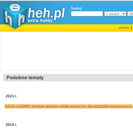
Szukaj
artykuły
Podobne tematy
2023 r.
NASA i DARPA zbudują jądrowy silnik termiczny dla pojazdów kosmicznych
2014 r.