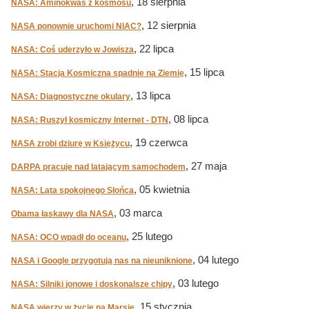
, 18 sierpnia
NASA: Aminokwas z kosmosu
, 12 sierpnia
NASA ponownie uruchomi NIAC?
, 22 lipca
NASA: Coś uderzyło w Jowisza
, 15 lipca
NASA: Stacja Kosmiczna spadnie na Ziemię
, 13 lipca
NASA: Diagnostyczne okulary
, 08 lipca
NASA: Ruszył kosmiczny Internet - DTN
, 19 czerwca
NASA zrobi dziurę w Księżycu
, 27 maja
DARPA pracuje nad latającym samochodem
, 05 kwietnia
NASA: Lata spokojnego Słońca
, 03 marca
Obama łaskawy dla NASA
, 25 lutego
NASA: OCO wpadł do oceanu
, 04 lutego
NASA i Google przygotują nas na nieuniknione
, 03 lutego
NASA: Silniki jonowe i doskonalsze chipy
, 15 stycznia
NASA wierzy w życie na Marsie