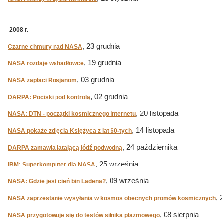
2008 r.
, 23 grudnia
Czarne chmury nad NASA
, 19 grudnia
NASA rozdaje wahadłowce
, 03 grudnia
NASA zapłaci Rosjanom
, 02 grudnia
DARPA: Pociski pod kontrolą
, 20 listopada
NASA: DTN - początki kosmicznego Internetu
, 14 listopada
NASA pokaże zdjęcia Księżyca z lat 60-tych
, 24 października
DARPA zamawia latającą łódź podwodną
, 25 września
IBM: Superkomputer dla NASA
, 09 września
NASA: Gdzie jest cień bin Ladena?
, 
NASA zaprzestanie wysyłania w kosmos obecnych promów kosmicznych
, 08 sierpnia
NASA przygotowuje się do testów silnika plazmowego