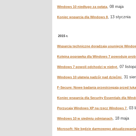
, 08 maja
Windows 10 niedługo za opłatą
, 13 stycznia
Koniec wsparcia dla Windows 8
2015 r.
Wsparcia techniczne doradzają usunięcie Windo
Kolejna poprawka dla Windows 7 powoduje pro
, 07 listop
Windows 7 powoli odchodzi w niebyt
, 31 sie
Windows 10 ułatwia nadzór nad dziećmi
F-Secure: Nowe badania przestrzegają przed lu
Koniec wsparcia dla Security Essentials dla Win
, 03 
Porzucają Windows XP na rzecz Windows 7
, 18 maja
Windows 10 w siedmiu odmianach
Microsoft: Nie będzie darmowego aktualizowania