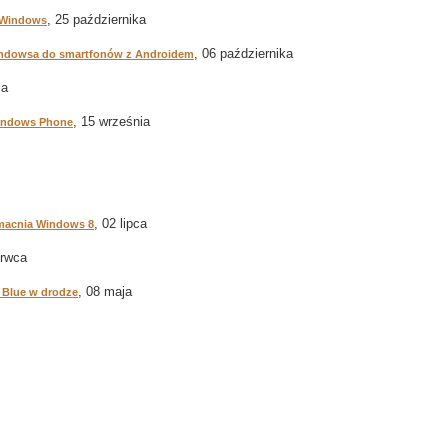
, 25 października
 Windows
, 06 października
indowsa do smartfonów z Androidem
ia
, 15 września
Windows Phone
, 02 lipca
umacnia Windows 8
erwca
, 08 maja
 Blue w drodze