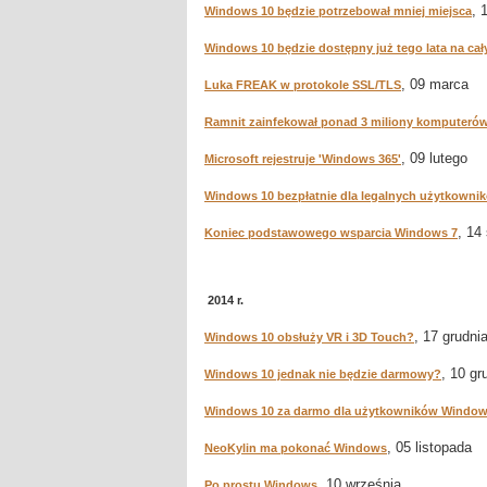
, 
Windows 10 będzie potrzebował mniej miejsca
Windows 10 będzie dostępny już tego lata na cał
, 09 marca
Luka FREAK w protokole SSL/TLS
Ramnit zainfekował ponad 3 miliony komputeró
, 09 lutego
Microsoft rejestruje 'Windows 365'
Windows 10 bezpłatnie dla legalnych użytkowni
, 14
Koniec podstawowego wsparcia Windows 7
2014 r.
, 17 grudni
Windows 10 obsłuży VR i 3D Touch?
, 10 gr
Windows 10 jednak nie będzie darmowy?
Windows 10 za darmo dla użytkowników Window
, 05 listopada
NeoKylin ma pokonać Windows
, 10 września
Po prostu Windows