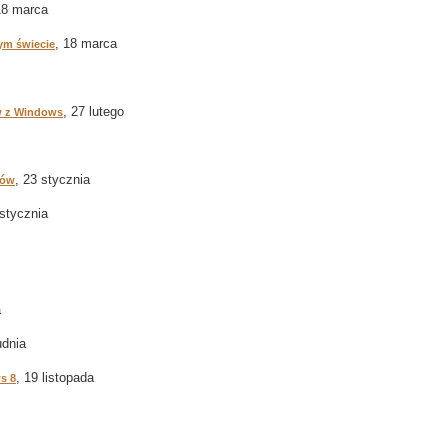
18 marca
, 18 marca
ym świecie
, 27 lutego
w z Windows
, 23 stycznia
ków
 stycznia
a
udnia
, 19 listopada
s 8