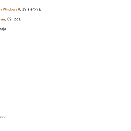
, 19 sierpnia
pcy Windows 8
, 09 lipca
nym
maja
pada