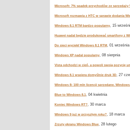
Microsoft: 7% spadek przychodów ze sprzedaży
Microsoft rozmawia z HTC w sprawie dodania W
, 15 wrześn
Windows 8.1 RTM bardzo popularny
Huawei nadal będzie produkować smartfony z 
, 01 września
Do sieci wyciekł Windows 8.1 RTM
, 08 sierpnia
Windows XP nadal popularny
Vista odchodzi w cień, a powoli swoją pozycję 
, 27 cz
Windows 8.1 wspiera domyślnie druk 3D
Windows 8: 100 mln licencji sprzedane. Windows
, 04 kwietnia
Blue to Windows 8.1
, 30 marca
Koniec Windows RT?
, 18 marca
Windows 9 już w przyszłym roku?
, 28 lutego
Zrzuty ekranu Windows Blue