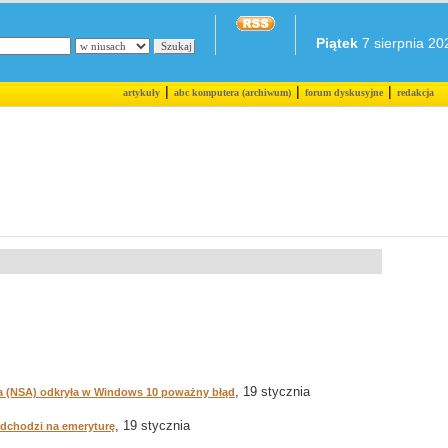
Piątek
7 sierpnia 202
|
|
|
artykuły
abc komputera (archiwum)
forum dyskusyjne
redakcja
, 19 stycznia
 (NSA) odkryła w Windows 10 poważny błąd
, 19 stycznia
odchodzi na emeryturę