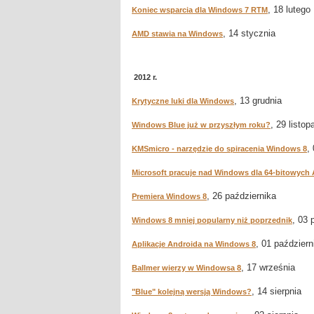
, 18 lutego
Koniec wsparcia dla Windows 7 RTM
, 14 stycznia
AMD stawia na Windows
2012 r.
, 13 grudnia
Krytyczne luki dla Windows
, 29 listop
Windows Blue już w przyszłym roku?
,
KMSmicro - narzędzie do spiracenia Windows 8
Microsoft pracuje nad Windows dla 64-bitowyc
, 26 października
Premiera Windows 8
, 03 
Windows 8 mniej popularny niż poprzednik
, 01 październ
Aplikacje Androida na Windows 8
, 17 września
Ballmer wierzy w Windowsa 8
, 14 sierpnia
"Blue" kolejną wersją Windows?