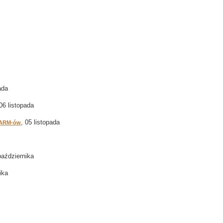
ada
 06 listopada
, 05 listopada
h ARM-ów
października
ika