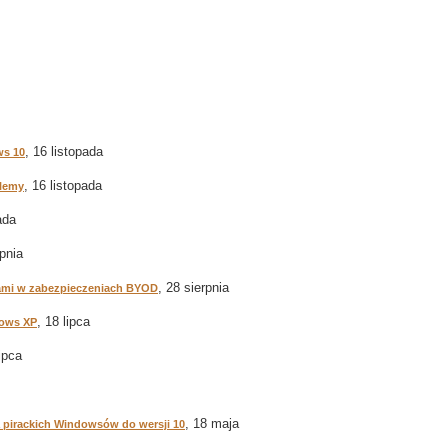
, 16 listopada
ws 10
, 16 listopada
blemy
ada
rpnia
, 28 sierpnia
kami w zabezpieczeniach BYOD
, 18 lipca
dows XP
lipca
, 18 maja
 pirackich Windowsów do wersji 10