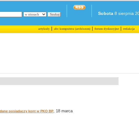
Sobota
8 sierpnia 20
|
|
|
artykuły
abc komputera (archiwum)
forum dyskusyjne
redakcja
, 18 marca
 dane posiadaczy kont w PKO BP