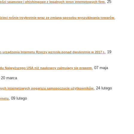
, 25
mości spamowe i phishingowe z legalnych stron internetowych firm
,
zieci rośnie trzykrotnie wraz ze zmianą sposobu wyszukiwania towarów
, 19
urządzenia Internetu Rzeczy wzrosła ponad dwukrotnie w 2017 r.
, 07 maja
 Sądu Najwyższego USA niż naukowcy zajmujący się prawem
, 20 marca
, 24 lutego
jomych internetowych pogarsza samopoczucie użytkowników
, 09 lutego
ernetu