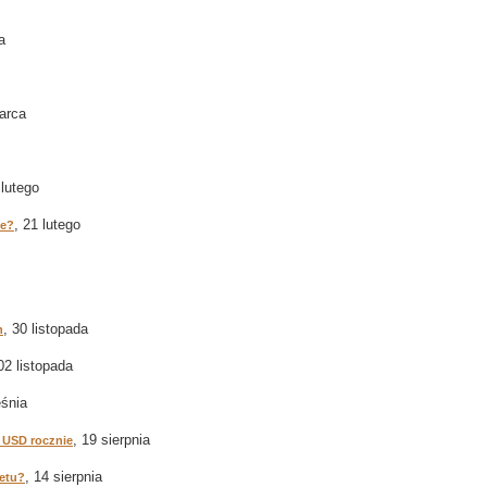
a
arca
 lutego
, 21 lutego
ie?
, 30 listopada
h
 02 listopada
eśnia
, 19 sierpnia
 USD rocznie
, 14 sierpnia
netu?