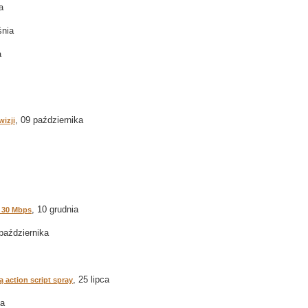
a
śnia
a
, 09 października
izji
, 10 grudnia
u 30 Mbps
 października
, 25 lipca
 action script spray
ca