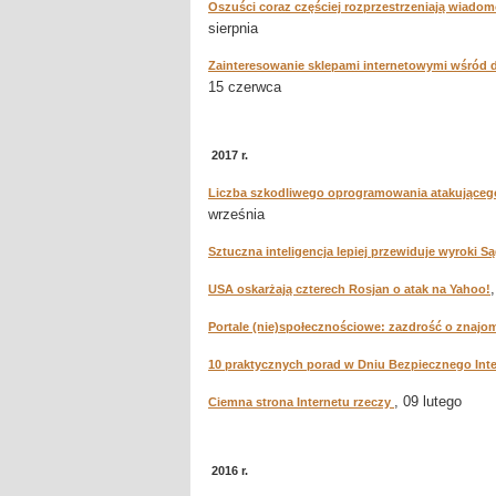
Oszuści coraz częściej rozprzestrzeniają wiado
sierpnia
Zainteresowanie sklepami internetowymi wśród d
15 czerwca
2017 r.
Liczba szkodliwego oprogramowania atakującego 
września
Sztuczna inteligencja lepiej przewiduje wyroki
USA oskarżają czterech Rosjan o atak na Yahoo!
Portale (nie)społecznościowe: zazdrość o zna
10 praktycznych porad w Dniu Bezpiecznego Int
, 09 lutego
Ciemna strona Internetu rzeczy
2016 r.