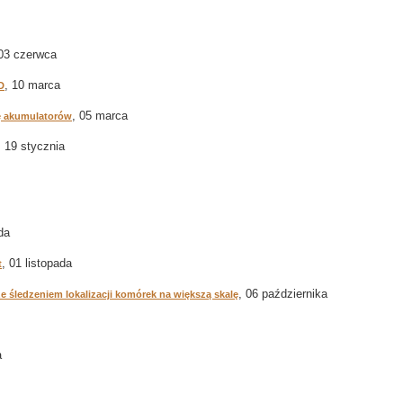
 03 czerwca
, 10 marca
D
, 05 marca
ę akumulatorów
, 19 stycznia
da
, 01 listopada
t
, 06 października
 śledzeniem lokalizacji komórek na większą skalę
a