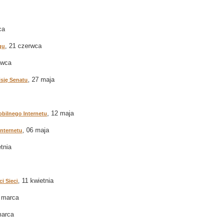
ca
, 21 czerwca
gu
rwca
, 27 maja
sję Senatu
, 12 maja
obilnego Internetu
, 06 maja
nternetu
etnia
, 11 kwietnia
i Sieci
8 marca
marca