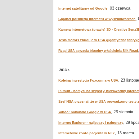
, 03 czerwca
Internet satelitarny od Google
,
Giganci polskiego internetu w wyszukiwarkach
Kamera internetowa (prawie) 3D - Creative Senz3
Tesla Motors zbuduje w USA gigantyczną fabryk
Rząd USA sprzeda bitcoiny właściciela Silk Road
2013 r.
, 23 listopa
Kolejna inwestycja Foxconna w USA
Pursuit - pomysł na szybszy, niezawodny Interne
Szef NSA przyznał, że w USA prowadzono testy ze
, 26 sierpnia
Yahoo! pokonało Google w USA
, 29 lipc
Internet Explorer - najlepszy i najgorszy
, 13 marca
Internetowe konto pacjenta w NFZ