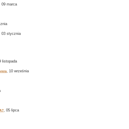
, 09 marca
cznia
, 03 stycznia
9 listopada
, 10 września
orera
a
, 05 lipca
SA?