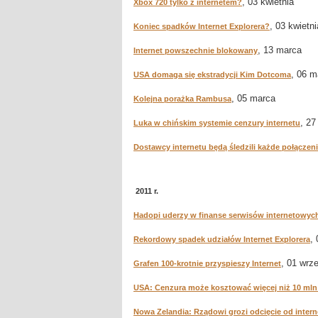
, 03 kwietnia
Xbox 720 tylko z internetem?
, 03 kwietni
Koniec spadków Internet Explorera?
, 13 marca
Internet powszechnie blokowany
, 06 m
USA domaga się ekstradycji Kim Dotcoma
, 05 marca
Kolejna porażka Rambusa
, 27
Luka w chińskim systemie cenzury internetu
Dostawcy internetu będą śledzili każde połączen
2011 r.
Hadopi uderzy w finanse serwisów internetowyc
,
Rekordowy spadek udziałów Internet Explorera
, 01 wrz
Grafen 100-krotnie przyspieszy Internet
USA: Cenzura może kosztować więcej niż 10 mln
Nowa Zelandia: Rządowi grozi odcięcie od inter