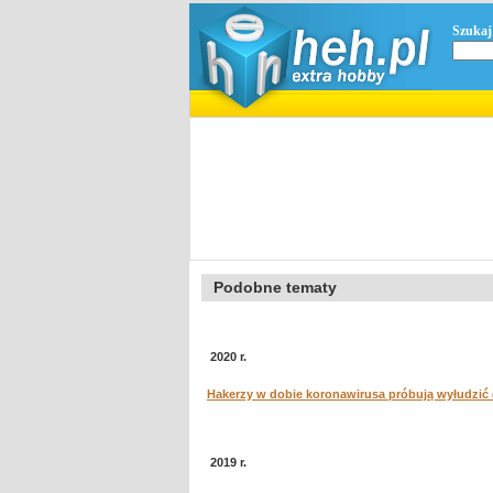
Szukaj
Podobne tematy
2020 r.
Hakerzy w dobie koronawirusa próbują wyłudzić
2019 r.