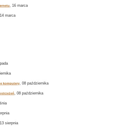
, 16 marca
ernetu
 14 marca
opada
iernika
, 08 października
ne komputery
, 08 października
ostrzeżeń
śnia
erpnia
 13 sierpnia