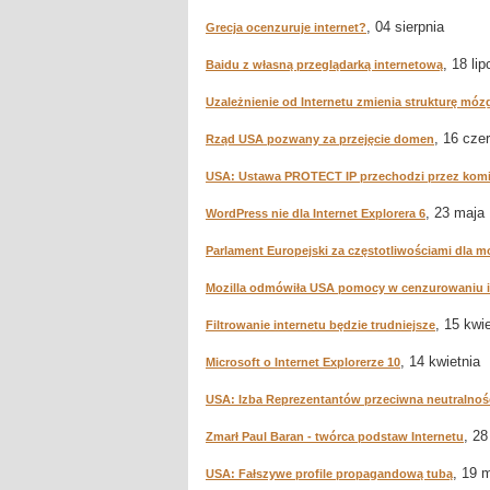
, 04 sierpnia
Grecja ocenzuruje internet?
, 18 lip
Baidu z własną przeglądarką internetową
Uzależnienie od Internetu zmienia strukturę móz
, 16 cze
Rząd USA pozwany za przejęcie domen
USA: Ustawa PROTECT IP przechodzi przez komi
, 23 maja
WordPress nie dla Internet Explorera 6
Parlament Europejski za częstotliwościami dla m
Mozilla odmówiła USA pomocy w cenzurowaniu i
, 15 kwi
Filtrowanie internetu będzie trudniejsze
, 14 kwietnia
Microsoft o Internet Explorerze 10
USA: Izba Reprezentantów przeciwna neutralnośc
, 2
Zmarł Paul Baran - twórca podstaw Internetu
, 19 
USA: Fałszywe profile propagandową tubą