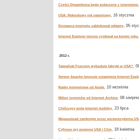
Części Dreamlinera będą połączone z internetem
, 16 stycznia
USA: Rekordowy rok patentowy
, 05 sty
Dostawca internetu zablokował reklamy
Internet Explorer mocno zyskiwał na koniec roku
2012 r.
, 0
Tajwański Foxconn wybuduje fabryki w USA?
Serwer Apache ignoruje ustawienia Internet Expl
, 10 września
Radio internetowe od Apple
, 08 sierpni
Milion torrentów od Internet Archive
, 23 lipca
Chińczycy wolą internet mobilny
Megaupload zamknięte przez wiceprezydenta U
, 18 kwietnia
Cyfrowe gry wojenne USA i Chin