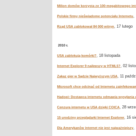
Milion domów korzysta ze 100-megabitowego int
,
Polskie firmy nieświadome potencjału Internetu
, 17 lutego
Rząd USA zablokował 84 000 witryn
2010 r.
, 18 listopada
USA zablokują komórki?
, 02 list
Internet Explorer 9 najlepszy w HTML5?
, 11 paźdz
Zakaz gier w Sądzie Najwyższym USA
Microsoft chce odcinać od Internetu zainfekowa
Hadopi: Dostawca internetu odmawia wysyłania 
, 28 wrze
Cenzura internetu w USA dzięki COICA
, 16 si
15 urodziny przeglądarki Internet Explorer
,
Dla Amerykanów internet nie jest najważniejszy