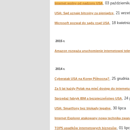
, 03 październik
Internet wolny od nadzoru USA
, 21 wrze
USA: Sąd uznaje bitcoiny za pieniądze
, 18 kwietni
Microsoft pozwał do sądu rząd USA
2015 r.
Amazon rozważa uruchomienie internetowej telew
2014 r.
, 25 grudnia
Cyberatak USA na Koreę Północną?
Za 5 lat każdy Polak ma mieć dostęp do internet
, 24
Sprzedaż fabryk IBM a bezpieczeństwo USA
, 30 lipca
USA: Smartfony bez blokady legalne
Internet Explorer atakowany nową techniką zwaną
, 01 lip
TOP5 upadków internetowych biznesów