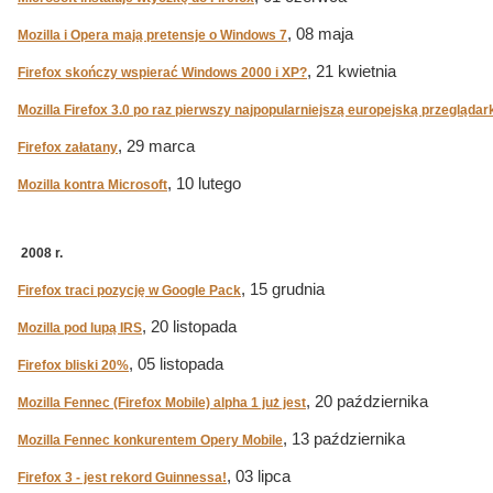
, 08 maja
Mozilla i Opera mają pretensje o Windows 7
, 21 kwietnia
Firefox skończy wspierać Windows 2000 i XP?
Mozilla Firefox 3.0 po raz pierwszy najpopularniejszą europejską przeglądar
, 29 marca
Firefox załatany
, 10 lutego
Mozilla kontra Microsoft
2008 r.
, 15 grudnia
Firefox traci pozycję w Google Pack
, 20 listopada
Mozilla pod lupą IRS
, 05 listopada
Firefox bliski 20%
, 20 października
Mozilla Fennec (Firefox Mobile) alpha 1 już jest
, 13 października
Mozilla Fennec konkurentem Opery Mobile
, 03 lipca
Firefox 3 - jest rekord Guinnessa!