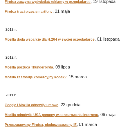
, 19 listopada
Firefox zaczyna wyświetlać reklamy w przeglądarce
, 21 maja
Firefox traci przez smartfony
2013 r.
, 01 listopada
Mozilla doda wsparcie dla H.264 w swojej przeglądarce
2012 r.
, 09 lipca
Mozilla porzuca Thunderbirda
, 15 marca
Mozilla zastosuje komercyjny kodek?
2011 r.
, 23 grudnia
Google i Mozilla odnowiły umowę
, 06 maja
Mozilla odmówiła USA pomocy w cenzurowaniu internetu
, 01 marca
Przeszacowany Firefox, niedoszacowany IE