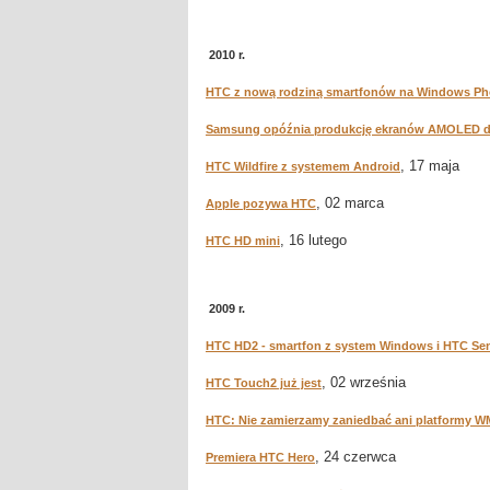
2010 r.
HTC z nową rodziną smartfonów na Windows Ph
Samsung opóźnia produkcję ekranów AMOLED d
, 17 maja
HTC Wildfire z systemem Android
, 02 marca
Apple pozywa HTC
, 16 lutego
HTC HD mini
2009 r.
HTC HD2 - smartfon z system Windows i HTC Se
, 02 września
HTC Touch2 już jest
HTC: Nie zamierzamy zaniedbać ani platformy WM
, 24 czerwca
Premiera HTC Hero