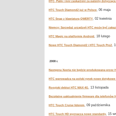
HTC, Palm i inni zaskarżeni za patenty dotyczące.
, 06 maja
HTC Touch Diamond2 już w Polsce
, 02 kwietnia
HTC Snap z klawiaturą QWERTY
Niemcy: Sprzedaż urządzeń HTC może być zaka
, 18 lutego
HTC Magic na platformie Android
, 
Nowe HTC Touch Diamond2 i HTC Touch Pro2
2008 r.
Następna Xperia nie będzie produkowana przez 
HTC wprowadza na polski rynek nowe dotykowe
, 13 listopada
Rosyjski debiut HTC MAX 4G
Bezpłatne uaktualnienie firmware dla telefonów
, 09 października
HTC Touch Cruise liderem
, 15 w
HTC Touch HD wyznacza nowe standardy