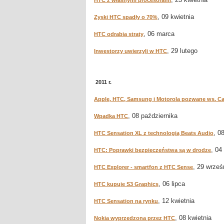
HTC z własnymi procesorami
, 09 kwietnia
Zyski HTC spadły o 70%
, 06 marca
HTC odrabia straty
, 29 lutego
Inwestorzy uwierzyli w HTC
2011 r.
Apple, HTC, Samsung i Motorola pozwane ws. Car
, 08 października
Wpadka HTC
, 0
HTC Sensation XL z technologią Beats Audio
, 04
HTC: Poprawki bezpieczeństwa są w drodze
, 29 wrześ
HTC Explorer - smartfon z HTC Sense
, 06 lipca
HTC kupuje S3 Graphics
, 12 kwietnia
HTC Sensation na rynku
, 08 kwietnia
Nokia wyprzedzona przez HTC