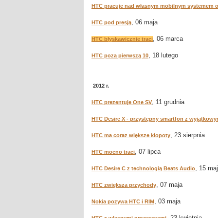
HTC pracuje nad własnym mobilnym systemem op
, 06 maja
HTC pod presją
, 06 marca
HTC błyskawicznie traci
, 18 lutego
HTC poza pierwszą 10
2012 r.
, 11 grudnia
HTC prezentuje One SV
HTC Desire X - przystępny smartfon z wyjątkow
, 23 sierpnia
HTC ma coraz większe kłopoty
, 07 lipca
HTC mocno traci
, 15 ma
HTC Desire C z technologią Beats Audio
, 07 maja
HTC zwiększa przychody
, 03 maja
Nokia pozywa HTC i RIM
, 23 kwietnia