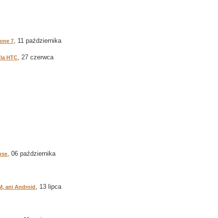
, 11 października
one 7
, 27 czerwca
la HTC
, 06 października
nse
, 13 lipca
, ani Android