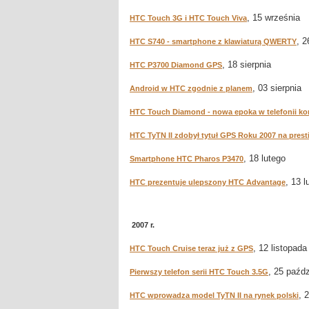
, 15 września
HTC Touch 3G i HTC Touch Viva
, 2
HTC S740 - smartphone z klawiaturą QWERTY
, 18 sierpnia
HTC P3700 Diamond GPS
, 03 sierpnia
Android w HTC zgodnie z planem
HTC Touch Diamond - nowa epoka w telefonii k
HTC TyTN II zdobył tytuł GPS Roku 2007 na presti
, 18 lutego
Smartphone HTC Pharos P3470
, 13 l
HTC prezentuje ulepszony HTC Advantage
2007 r.
, 12 listopada
HTC Touch Cruise teraz już z GPS
, 25 paźdz
Pierwszy telefon serii HTC Touch 3.5G
, 
HTC wprowadza model TyTN II na rynek polski