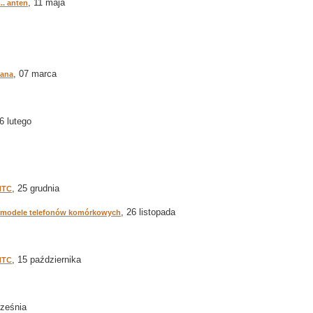
, 11 maja
.. anten
, 07 marca
zana
16 lutego
, 25 grudnia
HTC
, 26 listopada
 modele telefonów komórkowych
, 15 października
 HTC
rześnia