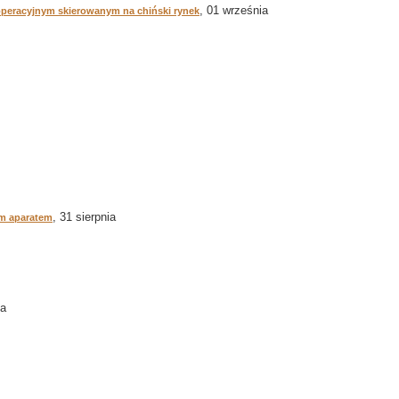
, 01 września
eracyjnym skierowanym na chiński rynek
, 31 sierpnia
ym aparatem
ja