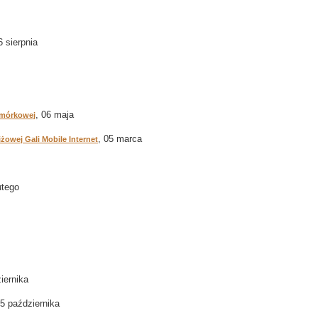
6 sierpnia
, 06 maja
omórkowej
, 05 marca
żowej Gali Mobile Internet
utego
iernika
25 października