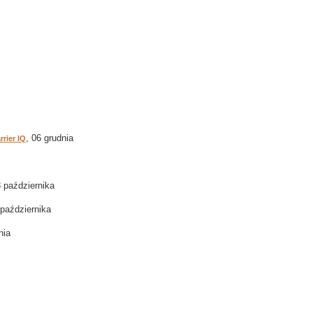
, 06 grudnia
rier IQ
8 października
 października
nia