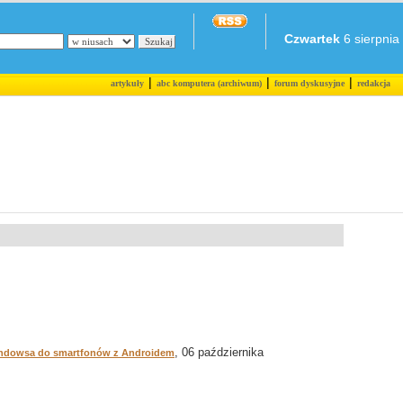
Czwartek
6 sierpnia 
|
|
|
artykuły
abc komputera (archiwum)
forum dyskusyjne
redakcja
, 06 października
indowsa do smartfonów z Androidem