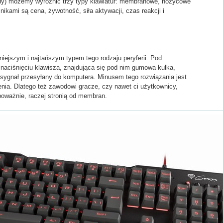
ydy) możemy wyróżnić trzy typy klawiatur: membranowe, nożycowe
ikami są cena, żywotność, siła aktywacji, czas reakcji i
iejszym i najtańszym typem tego rodzaju peryferii. Pod
 naciśnięciu klawisza, znajdująca się pod nim gumowa kulka,
sygnał przesyłany do komputera. Minusem tego rozwiązania jest
nia. Dlatego też zawodowi gracze, czy nawet ci użytkownicy,
 poważnie, raczej stronią od membran.