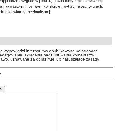
ając ciszę i wygodę w pisaniu, powinniśmy kupić klawiaturę
na najwyższym możliwym komforcie i wytrzymałości w grach,
akup klawiatury mechanicznej.
za wypowiedzi Internautów opublikowane na stronach
 redagowania, skracania bądź usuwania komentarzy
prawo, uznawane za obraźliwie lub naruszające zasady
y?