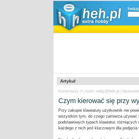
Szukaj
Artykuł
eddy@heh.pl
Komentarzy: 0 | Autor:
| Wyświetle
Czym kierować się przy wy
Przy zakupie klawiatury użytkownik nie powi
wszystkim tym, do czego zamierza używać sp
podstawowych typach klawiatur, różniących s
każdego z nich jest kluczowym dla podjęcia 