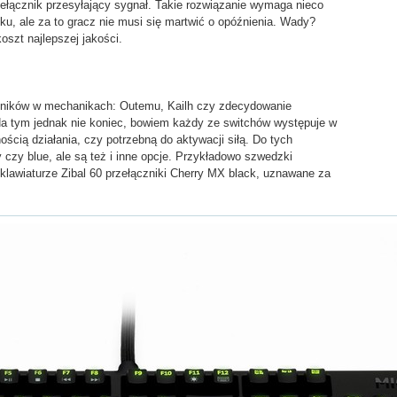
ełącznik przesyłający sygnał. Takie rozwiązanie wymaga nieco
sku, ale za to gracz nie musi się martwić o opóźnienia. Wady?
koszt najlepszej jakości.
czników w mechanikach: Outemu, Kailh czy zdecydowanie
Na tym jednak nie koniec, bowiem każdy ze switchów występuje w
ością działania, czy potrzebną do aktywacji siłą. Do tych
 czy blue, ale są też i inne opcje. Przykładowo szwedzki
klawiaturze Zibal 60 przełączniki Cherry MX black, uznawane za