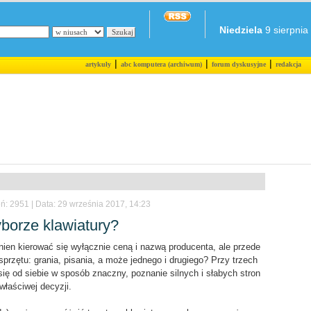
Niedziela
9 sierpnia 
|
|
|
artykuły
abc komputera (archiwum)
forum dyskusyjne
redakcja
ń: 2951 | Data: 29 września 2017, 14:23
borze klawiatury?
nien kierować się wyłącznie ceną i nazwą producenta, ale przede
rzętu: grania, pisania, a może jednego i drugiego? Przy trzech
ię od siebie w sposób znaczny, poznanie silnych i słabych stron
właściwej decyzji.