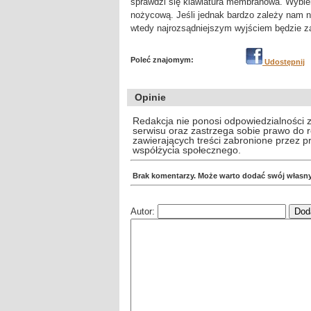
sprawdzi się klawiatura membranowa. Wybier
nożycową. Jeśli jednak bardzo zależy nam 
wtedy najrozsądniejszym wyjściem będzie z
Poleć znajomym:
Udostępnij
Opinie
Redakcja nie ponosi odpowiedzialności 
serwisu oraz zastrzega sobie prawo do
zawierających treści zabronione przez 
współżycia społecznego.
Brak komentarzy. Może warto dodać swój własn
Autor: