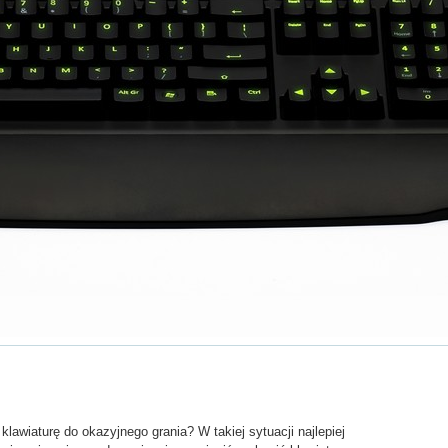
lawiaturę do okazyjnego grania? W takiej sytuacji najlepiej