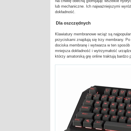
Na chwilę obecną (pomijając wszelkie hybr
lub mechaniczne. Ich najważniejszymi wyróżn
dokładność.
Dla oszczędnych
Klawiatury membranowe wciąż są najpopularn
przyciskami znajdują się trzy membrany. Po
dociska membranę i wytwarza w ten sposób 
mniejsza dokładność i wytrzymałość urządze
którzy amatorską grę online traktują bardzo