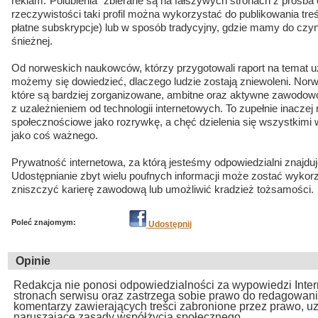
reklam.“Polubienia” zbierane są na fałszywych stronach z prośba
rzeczywistości taki profil można wykorzystać do publikowania treś
płatne subskrypcje) lub w sposób tradycyjny, gdzie mamy do czy
śnieżnej.
Od norweskich naukowców, którzy przygotowali raport na temat 
możemy się dowiedzieć, dlaczego ludzie zostają zniewoleni. Norwe
które są bardziej zorganizowane, ambitne oraz aktywne zawodo
z uzależnieniem od technologii internetowych. To zupełnie inaczej ni
społecznościowe jako rozrywkę, a chęć dzielenia się wszystkimi
jako coś ważnego.
Prywatność internetowa, za którą jesteśmy odpowiedzialni znajdu
Udostępnianie zbyt wielu poufnych informacji może zostać wyko
zniszczyć karierę zawodową lub umożliwić kradzież tożsamości.
Poleć znajomym:
Udostępnij
Opinie
Redakcja nie ponosi odpowiedzialności za wypowiedzi Inte
stronach serwisu oraz zastrzega sobie prawo do redagowan
komentarzy zawierających treści zabronione przez prawo, u
naruszające zasady współżycia społecznego.