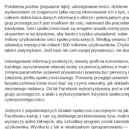
Polubienia postów (popularne lajki), udostępnianie treści, dziele
wydarzeniem ze znajomymi (albo raczej informowanie ich o tym, c
całkiem dobra baza danych informacji o ofierze i potencjalnym pr
grup przestępczych jest środkiem do celu, natomiast dla pracod
kandydata. Sieci społecznościowe są wrogiem współczesnej pryw
ekspertem w tej dziedzinie, aby bardzo szybko uświadomić sobie z
miliony użytkowników sieci społecznościowych. Według serwisu
odwiedza miesięcznie miliard i 600 milionów użytkowników. Chyba
takimi statystykami. Jeśli ktoś nie ceni swojej prywatności, nie d
Udostępnianie informacji osobistych, otwarty profil na komentarz
każdego, wyszukiwanie własnej osoby za pomocą adresu e-mail i 
zmiana parametrów ustawień prywatności powinna być pierwszą 
założeniu profilu społecznościowego. Ponowny przegląd ustawień 
bezpieczeństwa konta musi stać się czymś naturalny, jak dokładn
nieznanego nadawcy. Od lat Facebook wykorzystywany jest w roli
grupy przestępcze, a ataki z wykorzystaniem inżynierii społeczne
cyberprzestępczości.
Jednymi z popularniejszych działań społeczno-zaczepnymi na jak
Facebooku każdy z nas są złośliwego przekierowania (tzw.
malici
wystarczy jedno kliknięcie, aby szkodliwy program został zainst
użytkownika. Wynika to z luk w nieaktualnym oprogramowaniu — p