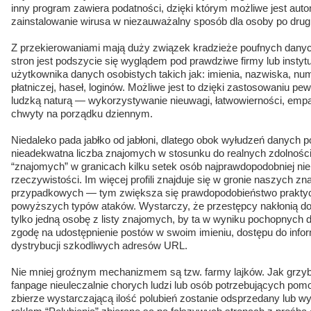
inny program zawiera podatności, dzięki którym możliwe jest aut
zainstalowanie wirusa w niezauważalny sposób dla osoby po drugie
Z przekierowaniami mają duży związek kradzieże poufnych danyc
stron jest podszycie się wyglądem pod prawdziwe firmy lub instyt
użytkownika danych osobistych takich jak: imienia, nazwiska, n
płatniczej, haseł, loginów. Możliwe jest to dzięki zastosowaniu p
ludzką naturą — wykorzystywanie nieuwagi, łatwowierności, empa
chwyty na porządku dziennym.
Niedaleko pada jabłko od jabłoni, dlatego obok wyłudzeń danych
nieadekwatna liczba znajomych w stosunku do realnych zdolności 
“znajomych” w granicach kilku setek osób najprawdopodobniej ni
rzeczywistości. Im więcej profili znajduje się w gronie naszych 
przypadkowych — tym zwiększa się prawdopodobieństwo prakty
powyższych typów ataków. Wystarczy, że przestępcy nakłonią do po
tylko jedną osobę z listy znajomych, by ta w wyniku pochopnych 
zgodę na udostępnienie postów w swoim imieniu, dostępu do inform
dystrybucji szkodliwych adresów URL.
Nie mniej groźnym mechanizmem są tzw. farmy lajków. Jak grzy
fanpage nieuleczalnie chorych ludzi lub osób potrzebujących pomocy
zbierze wystarczającą ilość polubień zostanie odsprzedany lub w