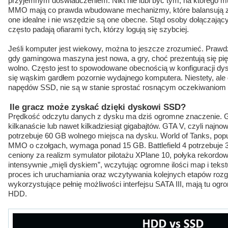
przyjemnym doświadczeniem. Nikt nie lubi być tym, na którego m
MMO mają co prawda wbudowane mechanizmy, które balansują z
one idealne i nie wszędzie są one obecne. Stąd osoby dołączając
często padają ofiarami tych, którzy logują się szybciej.
Jeśli komputer jest wiekowy, można to jeszcze zrozumieć. Prawdzi
gdy gamingowa maszyna jest nowa, a gry, choć prezentują się pię
wolno. Często jest to spowodowane obecnością w konfiguracji dys
się wąskim gardłem pozornie wydajnego komputera. Niestety, ale
napędów SSD, nie są w stanie sprostać rosnącym oczekiwaniom 
Ile gracz może zyskać dzięki dyskowi SSD?
Prędkość odczytu danych z dysku ma dziś ogromne znaczenie. G
kilkanaście lub nawet kilkadziesiąt gigabajtów. GTA V, czyli najno
potrzebuje 60 GB wolnego miejsca na dysku. World of Tanks, pop
MMO o czołgach, wymaga ponad 15 GB. Battlefield 4 potrzebuje 
ceniony za realizm symulator pilotażu XPlane 10, połyka rekordo
intensywnie „mięli dyskiem”, wczytując ogromne ilości map i tekstu
proces ich uruchamiania oraz wczytywania kolejnych etapów ro
wykorzystujące pełnię możliwości interfejsu SATA III, mają tu o
HDD.