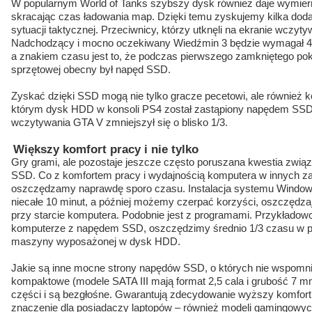
W popularnym World of Tanks szybszy dysk również daje wymier
skracając czas ładowania map. Dzięki temu zyskujemy kilka do
sytuacji taktycznej. Przeciwnicy, którzy utknęli na ekranie wczyty
Nadchodzący i mocno oczekiwany Wiedźmin 3 będzie wymagał 4
a znakiem czasu jest to, że podczas pierwszego zamkniętego pok
sprzętowej obecny był napęd SSD.
Zyskać dzięki SSD mogą nie tylko gracze pecetowi, ale również 
którym dysk HDD w konsoli PS4 został zastąpiony napędem SSD
wczytywania GTA V zmniejszył się o blisko 1/3.
Większy komfort pracy i nie tylko
Gry grami, ale pozostaje jeszcze często poruszana kwestia zwią
SSD. Co z komfortem pracy i wydajnością komputera w innych 
oszczędzamy naprawdę sporo czasu. Instalacja systemu Windows
niecałe 10 minut, a później możemy czerpać korzyści, oszczędz
przy starcie komputera. Podobnie jest z programami. Przykładowo 
komputerze z napędem SSD, oszczędzimy średnio 1/3 czasu w p
maszyny wyposażonej w dysk HDD.
Jakie są inne mocne strony napędów SSD, o których nie wspomni
kompaktowe (modele SATA III mają format 2,5 cala i grubość 7 m
części i są bezgłośne. Gwarantują zdecydowanie wyższy komfor
znaczenie dla posiadaczy laptopów – również modeli gamingowy