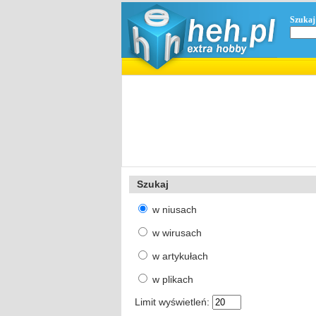
Szukaj
Szukaj
w niusach
w wirusach
w artykułach
w plikach
Limit wyświetleń: