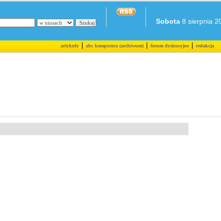
Sobota
8 sierpnia 20
|
|
|
artykuły
abc komputera (archiwum)
forum dyskusyjne
redakcja