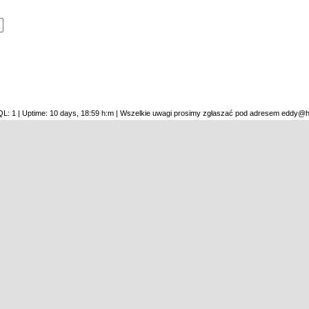
SQL: 1 | Uptime: 10 days, 18:59 h:m | Wszelkie uwagi prosimy zgłaszać pod adresem eddy@h