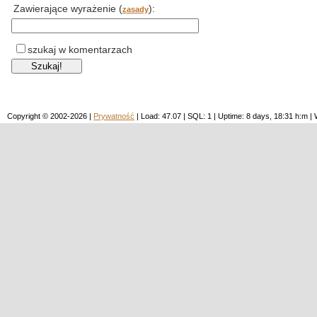
Zawierające wyrażenie (
):
zasady
szukaj w komentarzach
Copyright © 2002-2026 |
Prywatność
| Load: 47.07 | SQL: 1 | Uptime: 8 days, 18:31 h:m