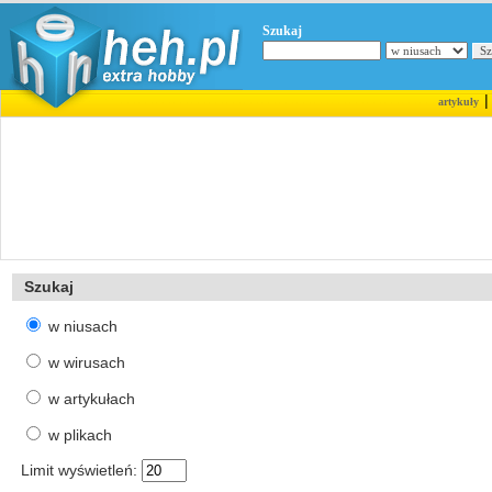
Szukaj
artykuły
Szukaj
w niusach
w wirusach
w artykułach
w plikach
Limit wyświetleń: