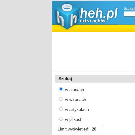
Szukaj
Szukaj
w niusach
w wirusach
w artykułach
w plikach
Limit wyświetleń: