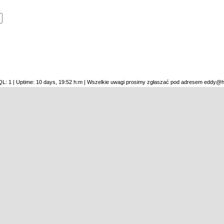
SQL: 1 | Uptime: 10 days, 19:52 h:m | Wszelkie uwagi prosimy zgłaszać pod adresem eddy@h