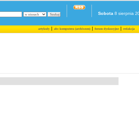
Sobota
8 sierpnia 20
|
|
|
artykuły
abc komputera (archiwum)
forum dyskusyjne
redakcja