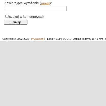
Zawierające wyrażenie (
):
zasady
szukaj w komentarzach
Copyright © 2002-2026 |
Prywatność
| Load: 40.99 | SQL: 1 | Uptime: 8 days, 15:41 h:m