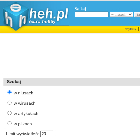
Szukaj
artykuły
Szukaj
w niusach
w wirusach
w artykułach
w plikach
Limit wyświetleń: