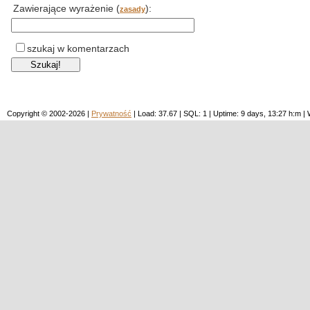
Zawierające wyrażenie (
):
zasady
szukaj w komentarzach
Copyright © 2002-2026 |
Prywatność
| Load: 37.67 | SQL: 1 | Uptime: 9 days, 13:27 h:m