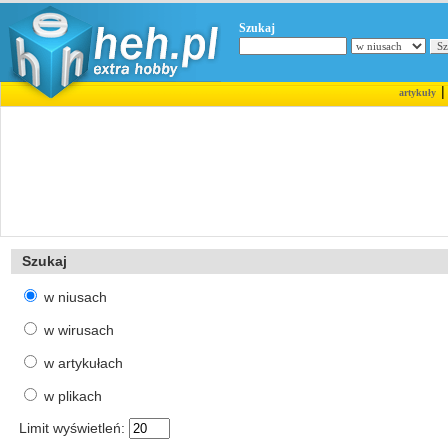
Szukaj
artykuły
Szukaj
w niusach
w wirusach
w artykułach
w plikach
Limit wyświetleń: