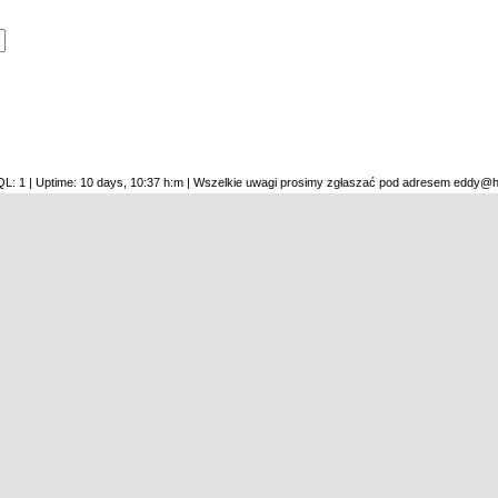
SQL: 1 | Uptime: 10 days, 10:37 h:m | Wszelkie uwagi prosimy zgłaszać pod adresem eddy@h