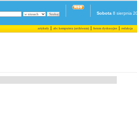
Sobota
8 sierpnia 20
|
|
|
artykuły
abc komputera (archiwum)
forum dyskusyjne
redakcja