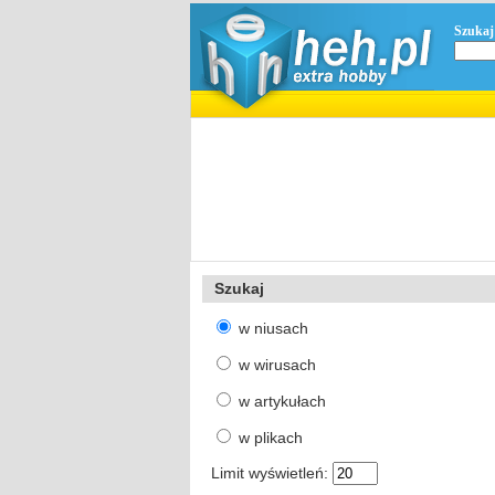
Szukaj
Szukaj
w niusach
w wirusach
w artykułach
w plikach
Limit wyświetleń: