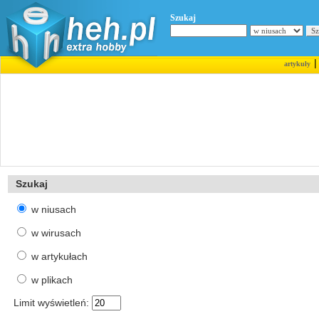
Szukaj
artykuły
Szukaj
w niusach
w wirusach
w artykułach
w plikach
Limit wyświetleń: