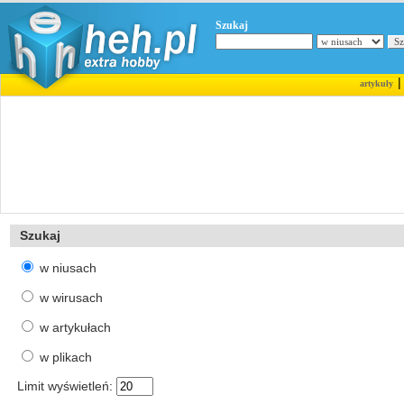
Szukaj
artykuły
Szukaj
w niusach
w wirusach
w artykułach
w plikach
Limit wyświetleń: