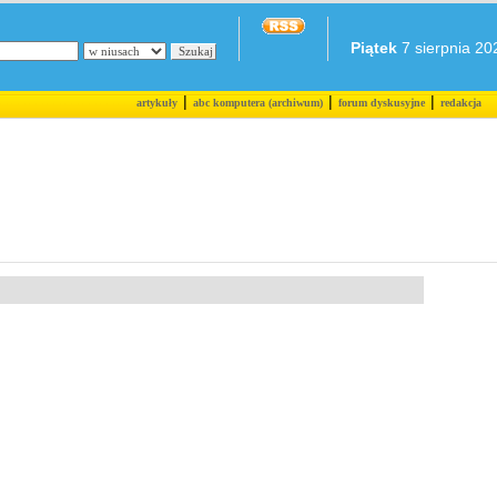
Piątek
7 sierpnia 202
|
|
|
artykuły
abc komputera (archiwum)
forum dyskusyjne
redakcja