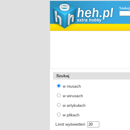
Szukaj
Szukaj
w niusach
w wirusach
w artykułach
w plikach
Limit wyświetleń: