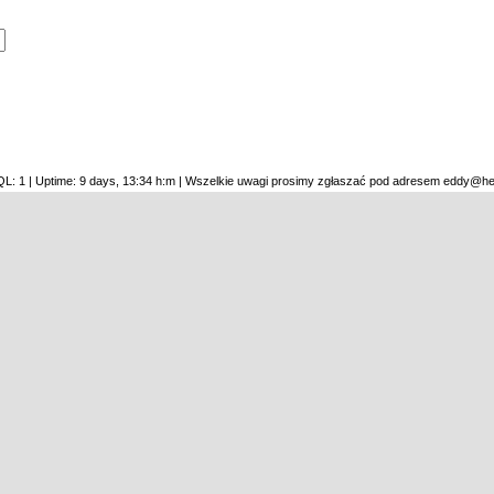
SQL: 1 | Uptime: 9 days, 13:34 h:m | Wszelkie uwagi prosimy zgłaszać pod adresem eddy@he