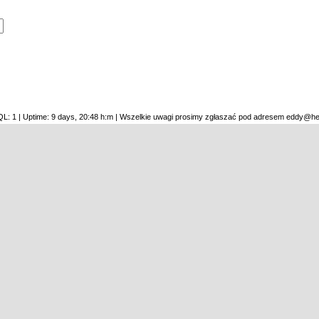
SQL: 1 | Uptime: 9 days, 20:48 h:m | Wszelkie uwagi prosimy zgłaszać pod adresem eddy@he