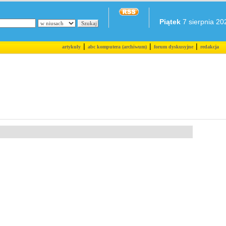
Piątek
7 sierpnia 202
|
|
|
artykuły
abc komputera (archiwum)
forum dyskusyjne
redakcja