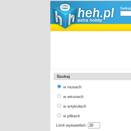
Szukaj
Szukaj
w niusach
w wirusach
w artykułach
w plikach
Limit wyświetleń: