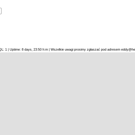
SQL: 1 | Uptime: 8 days, 23:50 h:m | Wszelkie uwagi prosimy zgłaszać pod adresem eddy@he