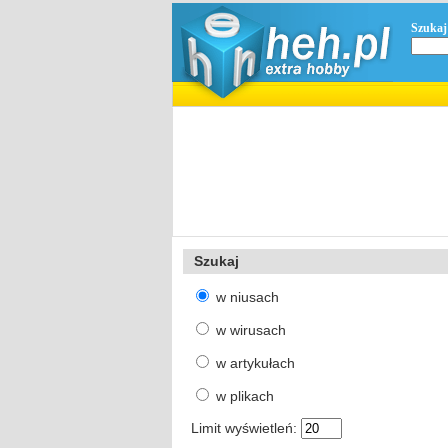
Szukaj
Szukaj
w niusach
w wirusach
w artykułach
w plikach
Limit wyświetleń: