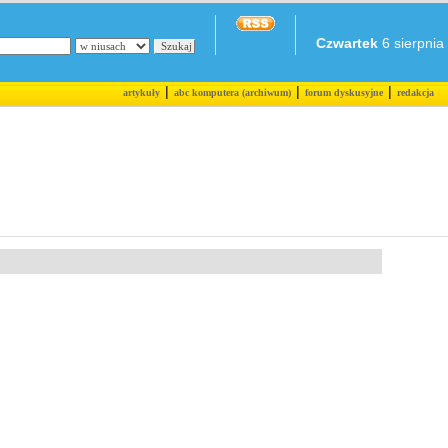
Czwartek
6 sierpnia 
|
|
|
artykuły
abc komputera (archiwum)
forum dyskusyjne
redakcja