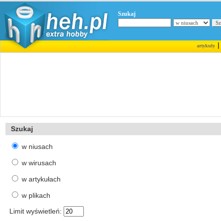
Szukaj
artykuły
Szukaj
w niusach
w wirusach
w artykułach
w plikach
Limit wyświetleń: