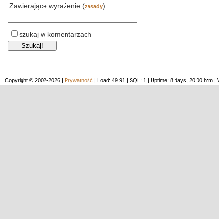
Zawierające wyrażenie (
):
zasady
szukaj w komentarzach
Copyright © 2002-2026 |
Prywatność
| Load: 49.91 | SQL: 1 | Uptime: 8 days, 20:00 h:m