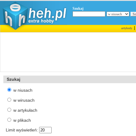
Szukaj
artykuły
Szukaj
w niusach
w wirusach
w artykułach
w plikach
Limit wyświetleń: