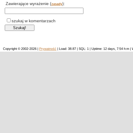
Zawierające wyrażenie (
):
zasady
szukaj w komentarzach
Copyright © 2002-2026 |
Prywatność
| Load: 38.87 | SQL: 1 | Uptime: 12 days, 7:54 h:m