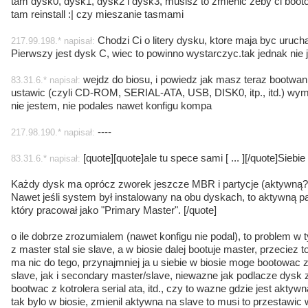
tam dysk0, dysk1, dysk2 i dysk3, musisz to zmienic zeby ci boot
tam reinstall :| czy mieszanie tasmami
Chodzi Ci o litery dysku, ktore maja byc uruch
217.99.198.* napisał:
Pierwszy jest dysk C, wiec to powinno wystarczyc.tak jednak nie j
wejdz do biosu, i powiedz jak masz teraz bootwan
83.31.6.* napisał:
ustawic (czyli CD-ROM, SERIAL-ATA, USB, DISK0, itp., itd.) w
nie jestem, nie podales nawet konfigu kompa
----
217.98.190.* napisał:
[quote][quote]ale tu spece sami [ ... ][/quote]Siebi
83.31.6.* napisał:
Każdy dysk ma oprócz zworek jeszcze MBR i partycje (aktywną?
Nawet jeśli system był instalowany na obu dyskach, to aktywną p
który pracował jako "Primary Master". [/quote]
o ile dobrze zrozumialem (nawet konfigu nie podal), to problem w 
z master stal sie slave, a w biosie dalej bootuje master, przeciez t
ma nic do tego, przynajmniej ja u siebie w biosie moge bootowac
slave, jak i secondary master/slave, niewazne jak podlacze dysk 
bootwac z kotrolera serial ata, itd., czy to wazne gdzie jest aktywn
tak bylo w biosie, zmienil aktywna na slave to musi to przestawic w