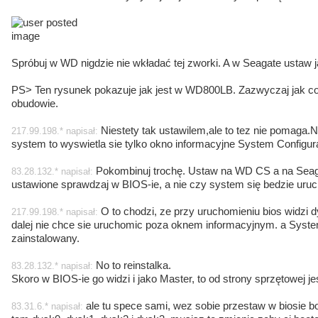
Spróbuj w WD nigdzie nie wkładać tej zworki. A w Seagate ustaw
PS> Ten rysunek pokazuje jak jest w WD800LB. Zazwyczaj jak co 
obudowie.
Niestety tak ustawilem,ale to tez nie pomaga.
217.99.198.* napisał:
system to wyswietla sie tylko okno informacyjne System Configura
Pokombinuj trochę. Ustaw na WD CS a na Seagate
83.28.132.* napisał:
ustawione sprawdzaj w BIOS-ie, a nie czy system się bedzie uruc
O to chodzi, ze przy uruchomieniu bios widzi d
217.99.198.* napisał:
dalej nie chce sie uruchomic poza oknem informacyjnym. a Syste
zainstalowany.
No to reinstalka.
83.28.132.* napisał:
Skoro w BIOS-ie go widzi i jako Master, to od strony sprzętowej 
ale tu spece sami, wez sobie przestaw w biosie b
83.31.6.* napisał: