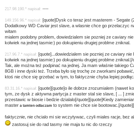
----
217.98.190.* napisał:
[quote]Dysk co teraz jest masterem - Segate 
149.156.96.* napisał:
Dodatkowy WD Caviar jest slave, a wlasnie chce go przelaczyc na
witam
mialem podobny problem, dowiedzialem sie pozniej ze caviary nie
kolwiek na jednej tasmie:) po dokupieniu drugiej problme zniknal.
[quote]...dowiedzialem sie pozniej ze caviary nie
217.96.7.* napisał:
kolwiek na jednej tasmie:) po dokupieniu drugiej problme zniknal.[/
Tak, ale można też podpinać na jednej. Ja mam właśnie takiego C
8GB i inne dyski też. Trzeba było się trochę ze zworkami pobawić,
ktoś nie chce się grzebać w tym, to faktycznie chyba lepiej podłą
[quote][quote]o ile dobrze zrozumialem (nawet kon
83.31.16.* napisał:
tym, ze dysk z aktywna partycja z master stal sie slave, [ ... ] zmi
przestawic w biosie i bedzie dzialalo[/quote][quote]Kiedy zamie
master
to system nie chce sie bootowac.[/quote][
a tamten odlaczam
faktycznie, nie chcialo mi sie wczytywac, czyli miales racje, bez ak
zastosuj sie do rad
tasmy nie maja tu nic do rzeczy