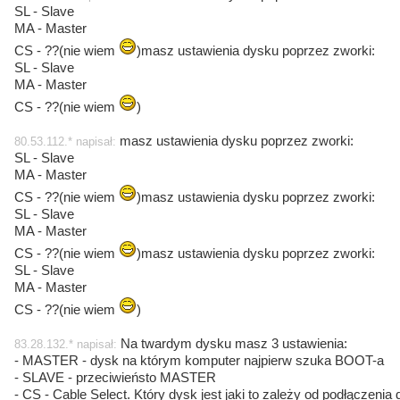
SL - Slave
MA - Master
CS - ??(nie wiem
)masz ustawienia dysku poprzez zworki:
SL - Slave
MA - Master
CS - ??(nie wiem
)
masz ustawienia dysku poprzez zworki:
80.53.112.* napisał:
SL - Slave
MA - Master
CS - ??(nie wiem
)masz ustawienia dysku poprzez zworki:
SL - Slave
MA - Master
CS - ??(nie wiem
)masz ustawienia dysku poprzez zworki:
SL - Slave
MA - Master
CS - ??(nie wiem
)
Na twardym dysku masz 3 ustawienia:
83.28.132.* napisał:
- MASTER - dysk na którym komputer najpierw szuka BOOT-a
- SLAVE - przeciwieństo MASTER
- CS - Cable Select. Który dysk jest jaki to zależy od podłączenia 