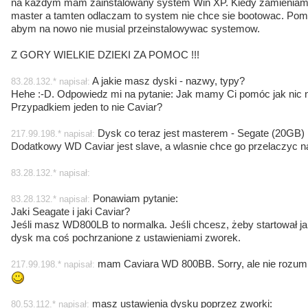
na kazdym mam zainstalowany system Win XP. Kiedy zamienia
master a tamten odlaczam to system nie chce sie bootowac. Pomoz
abym na nowo nie musial przeinstalowywac systemow.
Z GORY WIELKIE DZIEKI ZA POMOC !!!
A jakie masz dyski - nazwy, typy?
83.28.132.* napisał:
Hehe :-D. Odpowiedz mi na pytanie: Jak mamy Ci pomóc jak nic 
Przypadkiem jeden to nie Caviar?
Dysk co teraz jest masterem - Segate (20GB)
217.99.198.* napisał:
Dodatkowy WD Caviar jest slave, a wlasnie chce go przelaczyc n
83.28.132.* napisał:
Ponawiam pytanie:
83.28.132.* napisał:
Jaki Seagate i jaki Caviar?
Jeśli masz WD800LB to normalka. Jeśli chcesz, żeby startował j
dysk ma coś pochrzanione z ustawieniami zworek.
mam Caviara WD 800BB. Sorry, ale nie rozum
217.99.198.* napisał:
masz ustawienia dysku poprzez zworki:
80.53.112.* napisał: