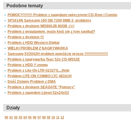
Podobne tematy
POMOCY!!!!!!!! Problem z napędami optycznymi CD-Rom I Combo
SP1614N Samsung 160 GB 7200 8MB 2- problemy
Problem z dyskiem WD800JB 80GB :/:/:/
Problem z wypalaniem, może ktoś się z tym spotkał?
Problem z dyskiem !!!
Problem z HDD Western Digital
WIELKI PROBLEM Z NAGRYWARKĄ
Samsung SV2042H problem pomóżcie prosze !!!!!!!!!!!!!!!!!!!!
Problem z nagrywarka Teac 52x CD-W552E
Problem z HDD !! znowu
Problem z Lite-On LTR-52327S....Help
Problem LITE-ON COMBO LTC 48161H
Dość Dziwny Problem z DMA
Problem z dyskiem SEAGATE "Pomocy"
Problem z napędem Liteon 52x24x52
Działy
00
01
02
03
04
05
06
07
08
09
10
11
12