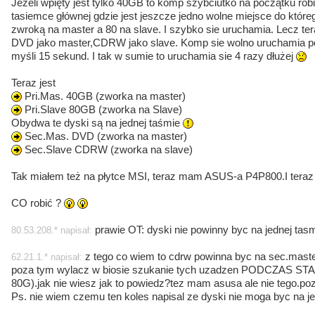
Jeżeli wpięty jest tylko 40GB to komp szybciutko na początku robi 
tasiemce głównej gdzie jest jeszcze jedno wolne miejsce do któr
zwroką na master a 80 na slave. I szybko sie uruchamia. Lecz ter
DVD jako master,CDRW jako slave. Komp sie wolno uruchamia po 
myśli 15 sekund. I tak w sumie to uruchamia sie 4 razy dłużej
Teraz jest
Pri.Mas. 40GB (zworka na master)
Pri.Slave 80GB (zworka na Slave)
Obydwa te dyski są na jednej taśmie
Sec.Mas. DVD (zworka na master)
Sec.Slave CDRW (zworka na slave)
Tak miałem też na płytce MSI, teraz mam ASUS-a P4P800.I teraz 
CO robić ?
prawie OT: dyski nie powinny byc na jednej tas
80.53.208.* napisał:
z tego co wiem to cdrw powinna byc na sec.master
62.21.1.* napisał:
poza tym wylacz w biosie szukanie tych uzadzen PODCZAS STAR
80G).jak nie wiesz jak to powiedz?tez mam asusa ale nie tego.po
Ps. nie wiem czemu ten koles napisal ze dyski nie moga byc na je