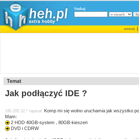
Szukaj
artykuły
Temat
Jak podłączyć IDE ?
Komp mi się wolno uruchamia jak wszystko p
195.205.32.* napisał:
Mam:
2 HDD 40GB-system , 80GB-kieszeń
DVD i CDRW