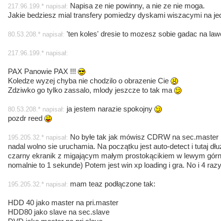
Napisa ze nie powinny, a nie ze nie moga.
217.96.199.* napisał:
Jakie bedziesz mial transfery pomiedzy dyskami wiszacymi na je
'ten koles' dresie to mozesz sobie gadac na la
80.53.208.* napisał:
217.96.199.* napisał:
PAX Panowie PAX !!!
Koledze wyzej chyba nie chodzilo o obrazenie Cie
Zdziwko go tylko zassalo, mlody jeszcze to tak ma
ja jestem narazie spokojny
80.53.208.* napisał:
pozdr reed
No byłe tak jak mówisz CDRW na sec.master 
195.205.32.* napisał:
nadal wolno sie uruchamia. Na początku jest auto-detect i tutaj dłu
czarny ekranik z migającym małym prostokącikiem w lewym górn
nomalnie to 1 sekunde) Potem jest win xp loading i gra. No i 4 raz
mam teaz podłączone tak:
195.205.32.* napisał:
HDD 40 jako master na pri.master
HDD80 jako slave na sec.slave