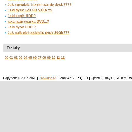
Jak sprwdzic i czym twardy dysk????
Jaki dysk 120 GB SATA ??
Jaki kupić HDD?
jaka nagrywarka DVD...?
Jaki dysk HDD ?
Jak najlepiej podzielić dysk 80Gb???
Działy
00
01
02
03
04
05
06
07
08
09
10
11
12
Copyright © 2002-2026 |
Prywatność
| Load: 42.53 | SQL: 1 | Uptime: 9 days, 1:20 h:m 