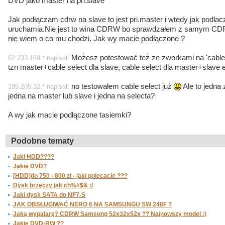
DVD jako master na pri.slave
Jak podłączam cdrw na slave to jest pri.master i wtedy jak podlac
uruchamia.Nie jest to wina CDRW bo sprawdzałem z samym CDRW
nie wiem o co mu chodzi. Jak wy macie podłączone ?
Możesz potestować też ze zworkami na 'cable 
62.233.169.* napisał:
tzn master+cable select dla slave, cable select dla master+slave e
no testowałem cable select już
Ale to jedna
195.205.32.* napisał:
jedna na master lub slave i jedna na selecta?
A wy jak macie podłączone tasiemki?
Podobne tematy
Jaki HDD????
Jakie DVD?
[HDD]do 750 - 800 zł - jaki polecacie ???
Dysk brzęczy jak ch%#$& :/
Jaki dysk SATA do NF7-S
JAK OBSŁUGIWAĆ NERO 6 NA SAMSUNGU SW 248F ?
Jaką wypalarę? CDRW Samsung 52x32x52x ?? Najnowszy model :)
Jakie DVD-RW ??