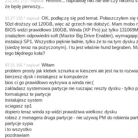
Hmmm... naprawdę nikt nie wie czy nikomu si
212.191.172.* napisał:
że będę pierwszy...
OK, podłączę się pod temat. Połaszczyłem się 
83.27.133.* napisał:
50zł droższy od 120GB, więc aż grzech nie dołożyć. Mam mobo n
BIOS widzi prawidłowo 160GB, Winda (XP Pro) już tylko 13106
znalazłem odpowiedni soft (Maxtor Big Drive Enabler), wymagając
instalacji SP1. Wszystko pięknie ładnie, tylko że to na tym dys
(siedzę teraz na pożyczonym). I tu jest właśnie hund begraben. 
tego błędnego koła?
Witam
83.31.166.* napisał:
problem prosty jak klebek sznurka w kieszeni ale jest na to rozwi
bierzesz dysk i instalujesz w komputerze
bios ci go prawidlowo wykrywa a winda nie:(
zakladasz systemowa partycje nie ruszajac reszty dysku - tylko 
formatujesz te partycje
instalujesz system
sciagasz sp1
dopiero teraz winda xp widzi prawdziwa wielkosc dysku
robisz z menagera druga partycje - nie uzywaj PM do robienia part
partycje sypia
i to wszystko
pozdrawiam