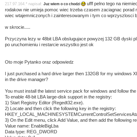
ufff pelno tego na niemiec
217.97.164.* napisał:
Juz wiem o co chodzi
rodakow nie umieja pomoc wiec trzeba czasem zaciagnac porad 
wiec wtajemniczonych i zainteresowanym i tym co wprzyszlosci b
w skrocie.....
Przyczyna lezy w 48bit LBA obslugujace powyzej 132 GB dyski p
po uruchomieniu i restarcie wszystko jest ok
Oto moje Pytanko oraz odpowiedz
I just purchased a hard drive larger then 132GB for my windows 
in the drive manager?
You must install the latest service pack for windows and follow the 
To enable 48-bit LBA large-disk support in the registry:
1) Start Registry Editor (Regedt32.exe).
2) Locate and then click the following key in the registry:
HKEY_LOCAL_MACHINESYSTEMCurrentControlSetServicesAta
3) On the Edit menu, click Add Value, and then add the following re
Value name: EnableBigLba
Data type: REG_DWORD