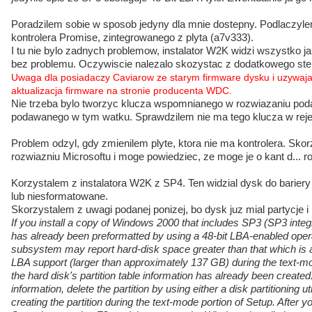
Poradzilem sobie w sposob jedyny dla mnie dostepny. Podlaczy
kontrolera Promise, zintegrowanego z plyta (a7v333).
I tu nie bylo zadnych problemow, instalator W2K widzi wszystko jak
bez problemu. Oczywiscie nalezalo skozystac z dodatkowego ste
Uwaga dla posiadaczy Caviarow ze starym firmware dysku i uzywaja
aktualizacja firmware na stronie producenta WDC.
Nie trzeba bylo tworzyc klucza wspomnianego w rozwiazaniu poda
podawanego w tym watku. Sprawdzilem nie ma tego klucza w reje
Problem odzyl, gdy zmienilem plyte, ktora nie ma kontrolera. Sko
rozwiazniu Microsoftu i moge powiedziec, ze moge je o kant d... ro
Korzystalem z instalatora W2K z SP4. Ten widzial dysk do bariery
lub niesformatowane.
Skorzystalem z uwagi podanej ponizej, bo dysk juz mial partycje i
If you install a copy of Windows 2000 that includes SP3 (SP3 integr
has already been preformatted by using a 48-bit LBA-enabled oper
subsystem may report hard-disk space greater than that which is a
LBA support (larger than approximately 137 GB) during the text-mod
the hard disk's partition table information has already been created.
information, delete the partition by using either a disk partitioning ut
creating the partition during the text-mode portion of Setup. After yo