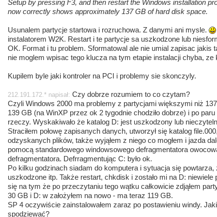
Setup by pressing F3, and then restart the Windows installation 
now correctly shows approximately 137 GB of hard disk space.
Usunalem partycje startowa i rozruchowa. Z danymi ani mysle.
instalatorem W2K. Restart i te partycje sa uszkodzone lub niesf
OK. Format i tu problem. Sformatowal ale nie umial zapisac jakis ta
nie moglem wpisac tego klucza na tym etapie instalacji chyba, ze 
Kupilem byle jaki kontroler na PCI i problemy sie skonczyly.
Czy dobrze rozumiem to co czytam?
212.191.172.* napisał:
Czyli Windows 2000 ma problemy z partycjami większymi niż 137
139 GB (na WinXP przez ok 2 tygodnie chodziło dobrze) i po paru
rzeczy. Wyskakiwało że katalog D: jest uszkodzony lub nieczytelny
Straciłem połowę zapisanych danych, utworzył się katalog file.000
odzyskanych plików, także wyjąłem z niego co mogłem i jazda dal
pomocą standardowego windowsowego defragmentatora owocowa
defragmentatora. Defrragmentując C: było ok.
Po kilku godzinach siadam do komputera i sytuacja się powtarza, 
uszkodzone itp. Także restart, chkdisk i zostało mi na D: niewie
się na tym że po przeczytaniu tego wątku całkowicie zdjąłem part
30 GB i D: w założyłem na nowo - ma teraz 119 GB.
SP 4 oczywiście zainstalowałem zaraz po postawieniu windy. Jaki
spodziewać?