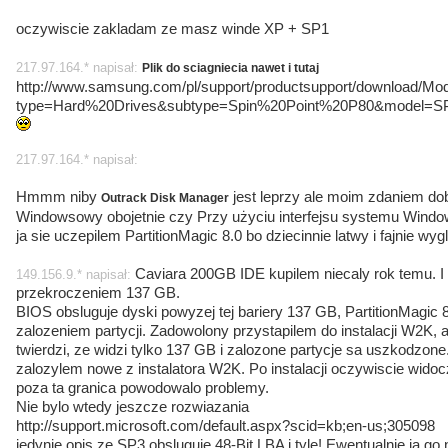
oczywiscie zakladam ze masz winde XP + SP1
217.97.164.* napisał:
Plik do sciagniecia nawet i tutaj
http://www.samsung.com/pl/support/productsupport/download/Mo
type=Hard%20Drives&subtype=Spin%20Point%20P80&model=SP1614
217.97.164.* napisał:
Hmmm niby
jest leprzy ale moim zdaniem dob
Outrack Disk Manager
Windowsowy obojetnie czy Przy użyciu interfejsu systemu Window
ja sie uczepilem PartitionMagic 8.0 bo dziecinnie latwy i fajnie wy
Caviara 200GB IDE kupilem niecaly rok temu. I
149.156.9.* napisał:
przekroczeniem 137 GB.
BIOS obsluguje dyski powyzej tej bariery 137 GB, PartitionMagic 
zalozeniem partycji. Zadowolony przystapilem do instalacji W2K, a 
twierdzi, ze widzi tylko 137 GB i zalozone partycje sa uszkodzone
zalozylem nowe z instalatora W2K. Po instalacji oczywiscie widocz
poza ta granica powodowalo problemy.
Nie bylo wtedy jeszcze rozwiazania
http://support.microsoft.com/default.aspx?scid=kb;en-us;305098
jedynie opis ze SP3 obsluguje 48-Bit LBA i tyle! Ewentualnie ja go 