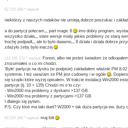
62.233.189.* napisał:
niektórzy z naszych rodaków nie umieją dobrze poszukac i zakłada
a do partycji polecam,,, part magic 8
imo dobry program, wystarc
wszystko działa,,, stare wersje mialy jakies problemy ze starą we
trochę podpadł,,, ale to bylo daawno,,, 8 dziala i dziala dobrze prz
zdażyło żeby bylo inaczej
Forest, albo nie jesteś świadom że odkopałem 
212.191.172.* napisał:
zrozumiałeś o co mi chodzi.
'Byłe' partycje na dysku (w podpisie) zakładałem właśnie PM 8.02
systemie. I też uważam że PM jest cudowny i w ogóle
. Dopiero
się szopki które wyżej opisałem. W trakcie instalacji Win2000 insta
partycje (tj. 10 + 139) Chodzi mi o to czy:
- Win2000 ma problemy z dyskami >137 GB
- Win2000 ma problemy z partycjami >137 GB
I dlatego się pytam.
P.S. Czy ktoś ma taki duet? W2000 + tak duża partycja ew. duży 
maj folt
62.233.189.* napisał: