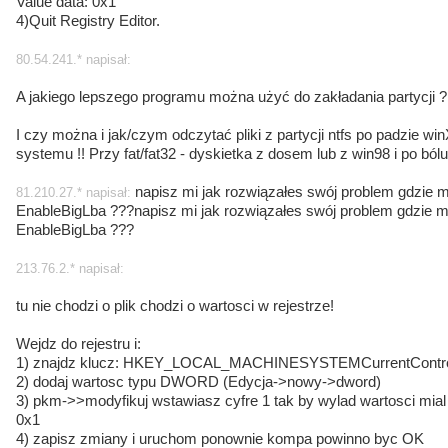
Value data: 0x1
4)Quit Registry Editor.
80.54.241.* napisał:
A jakiego lepszego programu można użyć do zakładania partycji ?
I czy można i jak/czym odczytać pliki z partycji ntfs po padzie wi
systemu !! Przy fat/fat32 - dyskietka z dosem lub z win98 i po bólu
napisz mi jak rozwiązałes swój problem gdzie 
81.210.27.* napisał:
EnableBigLba ???napisz mi jak rozwiązałes swój problem gdzie 
EnableBigLba ???
213.76.2.* napisał:
tu nie chodzi o plik chodzi o wartosci w rejestrze!
Wejdz do rejestru i:
1) znajdz klucz: HKEY_LOCAL_MACHINESYSTEMCurrentControl
2) dodaj wartosc typu DWORD (Edycja->nowy->dword)
3) pkm->>modyfikuj wstawiasz cyfre 1 tak by wylad wartosci mial
0x1
4) zapisz zmiany i uruchom ponownie kompa powinno byc OK