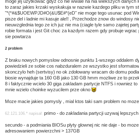
moge jej uzytkowac gdyz co nie wwale na nia wiekszych danych lub
to zaraz jakies krzaki wyskakuja w nazwie kazdego pliku w tym st
"*(*#&$UOEWPJD#O(&U$E#*(eD" nie moge tego usunac pod Wi
pisze del i ladnie mi kasuje ale!! , Przechodze znow do windosy n
nieuwzglednia tego ze ich juz nie ma (ciagle tyle samo zajetej pa
robie formata i jest Git choc za kazdym razem gdy probuje wgrac p
sie powtarza
2 problem
Z braku nowych pomyslow odnosnie punktu 1-wszego oddalem dys
powiedzieli ze sobie cos nabzduralem ze wszystko jest sformatowal
skonczylo heh (sertvisy) no ok zdołowany wracam do domu podla
biosie wynajduje ta 160 GB jako 130 GB hmm mozliwe ze to prze
8 i faktycznie wcielo 30 giga zakladam partycje NTFS i rowniez to 
mnie wzielo choinke wyzucilem prze okno
Moze macie jakies pomysly , mial ktos taki sam problem no moze 
primo - do zakladania partycji uzywaj lepszy
62.121.106.* napisał:
secundo - a podmiania BIOSu plyty glownej nic nie daje - bo moz
adresowaniem powierzchni > 137GB