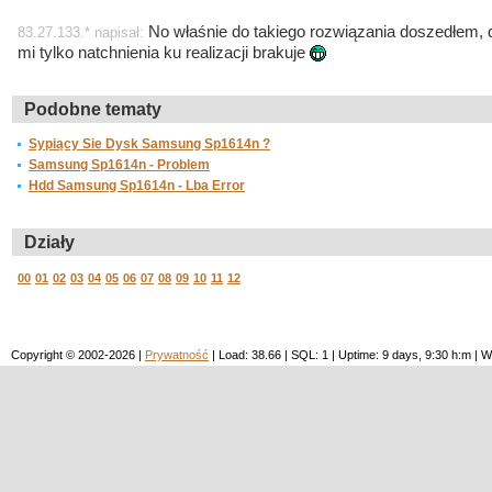
No właśnie do takiego rozwiązania doszedłem, d
83.27.133.* napisał:
mi tylko natchnienia ku realizacji brakuje
Podobne tematy
Sypiący Sie Dysk Samsung Sp1614n ?
Samsung Sp1614n - Problem
Hdd Samsung Sp1614n - Lba Error
Działy
00
01
02
03
04
05
06
07
08
09
10
11
12
Copyright © 2002-2026 |
Prywatność
| Load: 38.66 | SQL: 1 | Uptime: 9 days, 9:30 h:m 