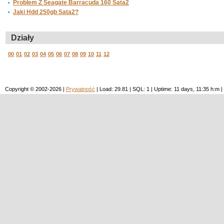
Problem Z Seagate Barracuda 160 Sata2
Jaki Hdd 250gb Sata2?
Działy
00
01
02
03
04
05
06
07
08
09
10
11
12
Copyright © 2002-2026 |
Prywatność
| Load: 29.81 | SQL: 1 | Uptime: 11 days, 11:35 h: