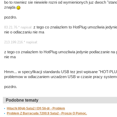
bo to rowniez sie niewiele rozni od wymienionych juz dwoch "stan
znajda
pozdro.
z tego co znalazlem to HotPlug umozliwia jedyn
83.21.76.* napisał:
nie o odlaczaniu nie ma
213.199.216.* napisał:
z tego co znalazlem to HotPlug umozliwia jedynie podlaczanie na
nie ma
Hmm... w specyfikacji standardu USB tez jest wpisane "HOT-PLU
problemow w odlaczaniem urzadzen USB w czasie pracy syste
pozdro.
Podobne tematy
Hitachi 80gb Sata2 I Dfi Sli-dr - Problem
Problem Z Barracuda 7200.9 Sata2 - Prosze O Pomoc.