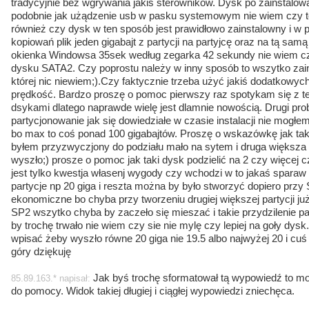
tradycyjnie bez wgrywania jakiś sterowników. Dysk po zainstalow
podobnie jak użądzenie usb w pasku systemowym nie wiem czy t
również czy dysk w ten sposób jest prawidłowo zainstalowny i w 
kopiowań plik jeden gigabajt z partycji na partyjcę oraz na tą samą
okienka Windowsa 35sek według zegarka 42 sekundy nie wiem cz
dysku SATA2. Czy poprostu należy w inny sposób to wszytko zain
której nic niewiem;).Czy faktycznie trzeba użyć jakiś dodatkowy
prędkość. Bardzo proszę o pomoc pierwszy raz spotykam się z t
dsykami dlatego naprawde wielę jest dlamnie nowością. Drugi pro
partycjonowanie jak się dowiedziałe w czasie instalacji nie mogłem 
bo max to coś ponad 100 gigabajtów. Proszę o wskazówkę jak taki d
byłem przyzwyczjony do podziału mało na sytem i druga większa i
wyszło;) prosze o pomoc jak taki dysk podzielić na 2 czy więcej c
jest tylko kwestja własenj wygody czy wchodzi w to jakaś spara
partycje np 20 giga i reszta można by było stworzyć dopiero przy 
ekonomiczne bo chyba przy tworzeniu drugiej większej partycji j
SP2 wszytko chyba by zaczeło się mieszać i takie przydzilenie par
by trochę trwało nie wiem czy sie nie mylę czy lepiej na goły dys
wpisać żeby wyszło równe 20 giga nie 19.5 albo najwyżej 20 i cu
góry dziękuję
Jak byś trochę sformatował tą wypowiedź to mo
85.89.163.* napisał:
do pomocy. Widok takiej długiej i ciągłej wypowiedzi zniechęca.