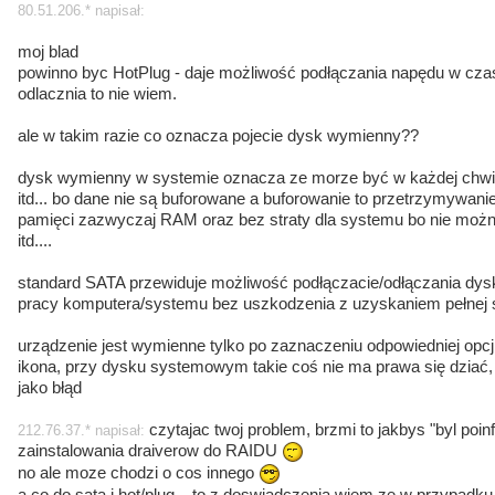
80.51.206.* napisał:
moj blad
powinno byc HotPlug - daje możliwość podłączania napędu w cza
odlacznia to nie wiem.
ale w takim razie co oznacza pojecie dysk wymienny??
dysk wymienny w systemie oznacza ze morze być w każdej chwili
itd... bo dane nie są buforowane a buforowanie to przetrzymywa
pamięci zazwyczaj RAM oraz bez straty dla systemu bo nie możn
itd....
standard SATA przewiduje możliwość podłączacie/odłączania d
pracy komputera/systemu bez uszkodzenia z uzyskaniem pełnej 
urządzenie jest wymienne tylko po zaznaczeniu odpowiedniej opcji
ikona, przy dysku systemowym takie coś nie ma prawa się dziać, 
jako błąd
czytajac twoj problem, brzmi to jakbys "byl poi
212.76.37.* napisał:
zainstalowania draiverow do RAIDU
no ale moze chodzi o cos innego
a co do sata i hot/plug... to z doswiadczenia wiem ze w przypadku 