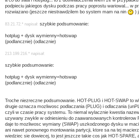
podpieciu jakiegos dysku podczas pracy poprostu wariowal... w p
rozwiazano (jeszcze niestrawdzilem bo system mam na nin
) 
szybkie podsumowanie:
83.21.72.* napisał:
hotplug + dysk wymienny=hotswap
(podlancznie) (odlacznie)
213.199.216.* napisał:
szybkie podsumowanie:
hotplug + dysk wymienny=hotswap
(podlancznie) (odlacznie)
Troche niezreczne podsumowanie. HOT-PLUG i HOT-SWAP to wlasc
drugie oznacza mozliwosc podlaczania (PLUG) i odlaczania (un
czyli w czasie pracy systemu. To niemal wylacznie kwestia naz
uzywany zwykle w odniesieniu do zaawansowanych kontrolerow 
daje to mozliwosc wymiany (SWAP) uszkodzonego dysku w maci
ani nawet ponownego montowania partycji, ktore sa na tej macier
wiedziec sie dowiecej, to jest jeszcze takie cos jak HOT-SPARE, a