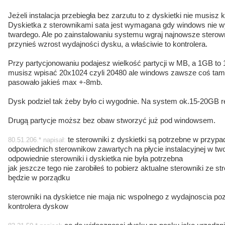
Jeżeli instalacja przebiegła bez zarzutu to z dyskietki nie musisz 
Dyskietka z sterownikami sata jest wymagana gdy windows nie wy
twardego. Ale po zainstalowaniu systemu wgraj najnowsze sterown
przynieś wzrost wydajności dysku, a właściwie to kontrolera.
Przy partycjonowaniu podajesz wielkość partycji w MB, a 1GB t
musisz wpisać 20x1024 czyli 20480 ale windows zawsze coś tam
pasowało jakieś max +-8mb.
Dysk podziel tak żeby było ci wygodnie. Na system ok.15-20GB re
Drugą partycje moższ bez obaw stworzyć już pod windowsem.
te sterowniki z dyskietki są potrzebne w przyp
80.51.206.* napisał:
odpowiednich sterownikow zawartych na płycie instalacyjnej w t
odpowiednie sterowniki i dyskietka nie była potrzebna
jak jeszcze tego nie zarobiłeś to pobierz aktualne sterowniki ze str
będzie w porządku
sterowniki na dyskietce nie maja nic wspolnego z wydajnoscia poz
kontrolera dyskow