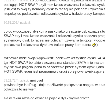
co do widocznosci dysku na pasku jako urzadzni
83.21.50.* napisał:
obsluguje HOT SWAP czyli mozliwosc wlaczania i odlacznia dysk
jesli jest to twoj systemowy dysk to raczej nie polecam uzywania t
niepokoj do podlacznia i odlaczania dysku w trakcie pracy kompu
80.51.206.* napisał:
co do widocznosci dysku na pasku jako urzadznie usb oznacza to
SWAP czyli mozliwosc wlaczania i odlacznia dysku podczas pracy k
systemowy dysk to raczej nie polecam uzywania tej opcji(i wogol
podlacznia i odlaczania dysku w trakcie pracy komputera
)
rozbawiła mnie twoja wypowiedz, ponieważ wszystkie dyski SAT
tgz:HOT SWAP bo takie założenia ma standard SATA i nie ma to n
mylisz dwa pojęcia jedna to oznaczenie przez system dysku jako 
HOT SWAP, jeden jest programowy drugi sprzętowy wynikający z 
moj blad
83.21.72.* napisał:
powinno byc HotPlug - daje możliwość podłączania napędu w cza
odlacznia to nie wiem.
ale w takim razie co oznacza pojecie dysk wymienny??