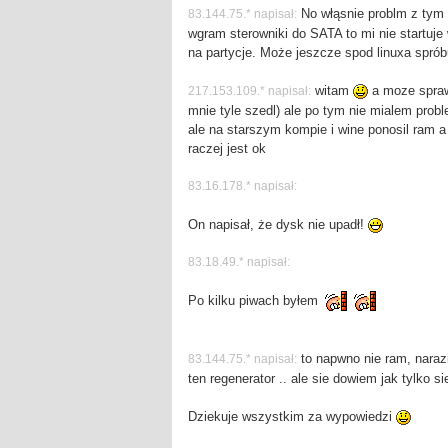
No włąsnie problm z tym 
83.144.75.* napisał:
wgram sterowniki do SATA to mi nie startuje
na partycje. Może jeszcze spod linuxa spró
witam
a moze sprawd
217.153.109.* napisał:
mnie tyle szedl) ale po tym nie mialem pro
ale na starszym kompie i wine ponosil ram a 
raczej jest ok
83.16.178.* napisał:
On napisał, że dysk nie upadł!
83.18.49.* napisał:
Po kilku piwach byłem
to napwno nie ram, nara
83.144.75.* napisał:
ten regenerator .. ale sie dowiem jak tylko s
Dziekuje wszystkim za wypowiedzi