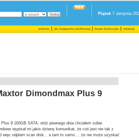
Piątek
7 sierpnia 202
|
|
|
artykuły
abc komputera (archiwum)
forum dyskusyjne
redakcja
Maxtor Dimondmax Plus 9
Plus 9 160GB SATA, otóż pewnego dnia chciałem sobie
ndows wypisał mi jakis dziwny komunikat, że coś jest nie tak z
d więc odplam scan disk... a tam to samo ... że nie może uzyskać