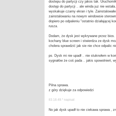
dostepu do partycji czy jakos tak. Uruchom
dostęp do partycji .. ale winda juz nie wst
wyskakuje czarny ekran i tyle. Zainstalował
zainstalowaniu na nowym windowsie sterowni
dopiero po odpaleniu "ostatnio działającej k
rusza.
Dodam, że dysk jest wykrywane przez bios. 
kochany blue screen i stwierdza ze dysk moz
cholera sprawdzić jak sie nie chce odpalic n
ps. Dysk mi nie upadł .. nie stuknołem w kom
sygnałów że coś pada .. jakis spowolnień, wy
Pilna sprawa.
z góry dziękuje za odpowiedzi
83.18.49.* napisał:
No jak dysk upadł to nie ciekawa sprawa , zr