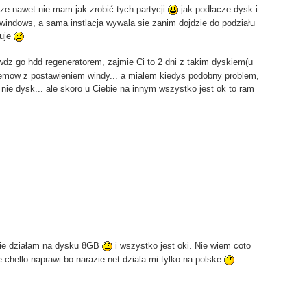
ze nawet nie mam jak zrobić tych partycji
jak podłacze dysk i
 windows, a sama instlacja wywala sie zanim dojdzie do podziału
buje
z go hdd regeneratorem, zajmie Ci to 2 dni z takim dyskiem(u
blemow z postawieniem windy... a mialem kiedys podobny problem,
nie dysk... ale skoro u Ciebie na innym wszystko jest ok to ram
zie działam na dysku 8GB
i wszystko jest oki. Nie wiem coto
ie chello naprawi bo narazie net dziala mi tylko na polske