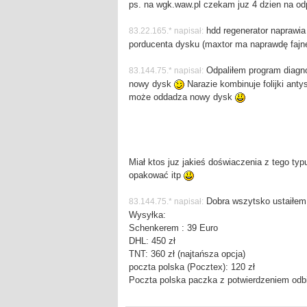
ps. na wgk.waw.pl czekam juz 4 dzien na odp
hdd regenerator naprawia
83.22.165.* napisał:
porducenta dysku (maxtor ma naprawdę fajne
Odpaliłem program diagnos
83.144.75.* napisał:
nowy dysk
Narazie kombinuje folijki anty
może oddadza nowy dysk
Miał ktos juz jakieś doświaczenia z tego ty
opakować itp
Dobra wszytsko ustaiłem .
83.144.75.* napisał:
Wysyłka:
Schenkerem : 39 Euro
DHL: 450 zł
TNT: 360 zł (najtańsza opcja)
poczta polska (Pocztex): 120 zł
Poczta polska paczka z potwierdzeniem odbio