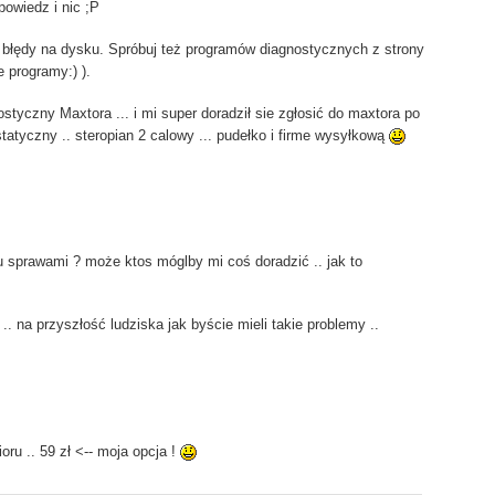
owiedz i nic ;P
 błędy na dysku. Spróbuj też programów diagnostycznych z strony
 programy:) ).
tyczny Maxtora ... i mi super doradził sie zgłosić do maxtora po
statyczny .. steropian 2 calowy ... pudełko i firme wysyłkową
pu sprawami ? może ktos móglby mi coś doradzić .. jak to
. na przyszłość ludziska jak byście mieli takie problemy ..
ru .. 59 zł <-- moja opcja !