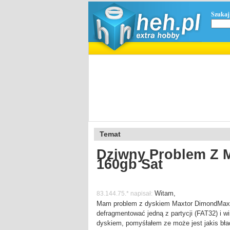
Szukaj
Temat
Dziwny Problem Z 
160gb Sat
Witam,
83.144.75.* napisał:
Mam problem z dyskiem Maxtor DimondMax 
defragmentować jedną z partycji (FAT32) i wi
dyskiem, pomyśłałem ze może jest jakis bła