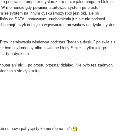
iłem ponownie komputer myslac ze to moze jakis program blokuje
ała. W momencie gdy powinien startować system po prostu
em se system na innym dysku i wszystko jest oki, ale po
ków do SATA i ponownym uruchomieniu juz sie nie podnosi ..
onfiguracji" czyli cofnięciu wgrywania starowników do dysku system
Przy instalowaniu windowsa podczas "badania dysku" pojawia sie
e byc uszkodaony albo zawierac błedy Smile .. tylko jak go
ic z tym dyskiem.
puter ani nic .. po prostu przestał działac. Nie było też ządnych
łaczania sie dysku itp.
ób od nowa patrycje tylko nie rób na fat'a