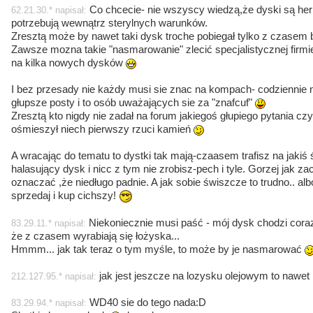
Co chcecie- nie wszyscy wiedzą,że dyski są he
62.21.30.* napisał:
potrzebują wewnątrz sterylnych warunków.
Zresztą może by nawet taki dysk troche pobiegał tylko z czasem 
Zawsze mozna takie "nasmarowanie" zlecić specjalistycznej firmie
na kilka nowych dysków
I bez przesady nie każdy musi sie znac na kompach- codziennie na
głupsze posty i to osób uważających sie za "znafcuf"
Zresztą kto nigdy nie zadał na forum jakiegoś głupiego pytania cz
ośmieszył niech pierwszy rzuci kamień
A wracając do tematu to dystki tak mają-czaasem trafisz na jaki
halasujący dysk i nicc z tym nie zrobisz-pech i tyle. Gorzej jak 
oznaczać ,że niedługo padnie. A jak sobie świszcze to trudno.. al
sprzedaj i kup cichszy!
Niekoniecznie musi paść - mój dysk chodzi coraz 
83.29.11.* napisał:
że z czasem wyrabiają się łożyska...
Hmmm... jak tak teraz o tym myśle, to może by je nasmarować
jak jest jeszcze na lozysku olejowym to nawe
212.127.95.* napisał:
WD40 sie do tego nada:D
83.29.94.* napisał: