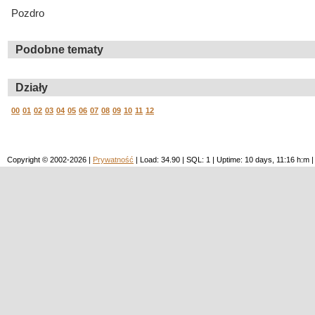
Pozdro
Podobne tematy
Działy
00
01
02
03
04
05
06
07
08
09
10
11
12
Copyright © 2002-2026 |
Prywatność
| Load: 34.90 | SQL: 1 | Uptime: 10 days, 11:16 h: