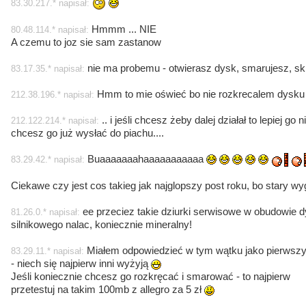
83.30.217.* napisał:
Hmmm ... NIE
80.48.114.* napisał:
A czemu to joz sie sam zastanow
nie ma probemu - otwierasz dysk, smarujesz, skr
83.17.35.* napisał:
Hmm to mie oświeć bo nie rozkrecalem dysku
212.38.196.* napisał:
.. i jeśli chcesz żeby dalej działał to lepiej go
212.122.214.* napisał:
chcesz go już wysłać do piachu....
Buaaaaaaahaaaaaaaaaaa
83.29.42.* napisał:
Ciekawe czy jest cos takieg jak najglopszy post roku, bo stary w
ee przeciez takie dziurki serwisowe w obudowie d
81.26.0.* napisał:
silnikowego nalac, koniecznie mineralny!
Miałem odpowiedzieć w tym wątku jako pierwszy,
83.29.11.* napisał:
- niech się najpierw inni wyżyją
Jeśli koniecznie chcesz go rozkręcać i smarować - to najpierw
przetestuj na takim 100mb z allegro za 5 zł