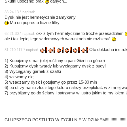
Skutki uboczne: brak
danych...
83.24.13.* napisał:
Dysk nie jest hermetycznie zamykany.
Ma on poprostu liczne filtry
ok- z tym hermetycznie to troche przesadziłem
62.21.30.* napisał:
ale i tak lepiej tego w domowych warunkach nie rozbierać
Oto dokładna instru
81.210.117.* napisał:
1) Kupujemy smar (olej roślinny u pani Gieni na górce)
2) Kupujemy dysk twardy lub wyciągamy dysk z budy!
3) Wyciągamy garnek z szafki
4) wlewamy olej
5) wsadzamy dysk i gotujemy go przez 15-30 min
6) bo otrzymaniu złocistego koloru należy przepłukać w zimnej wo
7) przybijamy go do ściany i patrzymy w lustro jakim to my lolem
GŁUPSZEGO POSTU TO W ZYCIU NIE WIDZIAŁEM!!!!!!!!!!!!!!!!!!!!!!!!!!