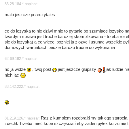
83.28.184.* napisał:
malo jeszcze przeczytales
co do lozyska to nie dziwi mnie to pytanie bo szumiace lozysko
twardym sprawa jest troche bardziej skomplikowana - trzeba ro
sie do lozyska) a co wiecej pozniej ja zlozyc i usunac wszelkie p
domowych warunkach bedzie bardzo trudne do wykonania
62.69.192.* napisał:
no ja widze
, twoj post
jest jeszcze glupszy
jak ludzie ni
nich lac
83.142.222.* napisał:
Raz z kumplem rozebraliśmy takiego starocia.P
81.219.126.* napisał:
zdechł. Trzeba mieć kupe szczęścia żeby żaden pyłek kurzu nie tra