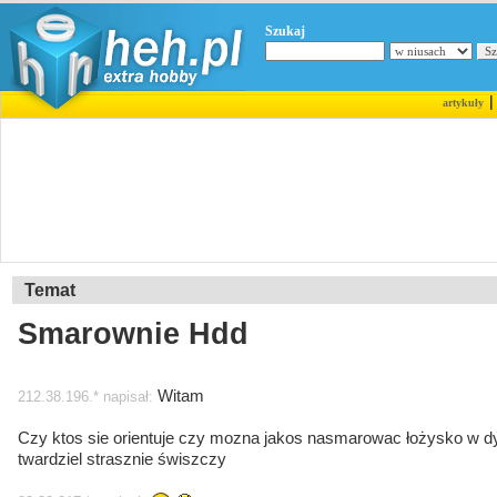
Szukaj
artykuły
Temat
Smarownie Hdd
Witam
212.38.196.* napisał:
Czy ktos sie orientuje czy mozna jakos nasmarowac łożysko w d
twardziel strasznie świszczy