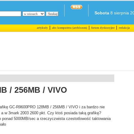
Sobota
8 sierpnia 20
|
|
|
artykuły
abc komputera (archiwum)
forum dyskusyjne
redakcja
 / 256MB / VIVO
afikę GC-R9600PRO 128MB / 256MB / VIVO i za bardzo nie
 a w 3mark 2003 2600 pkt. Czy ktoś posiada taką grafikę?
o ponad 5000MB/sec a rzeczyczwista czestotlowość taktowania
mało