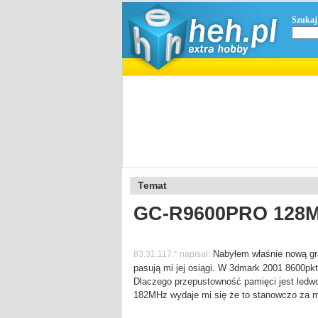
Szukaj
Temat
GC-R9600PRO 128MB
Nabyłem właśnie nową gr
83.31.117.* napisał:
pasują mi jej osiągi. W 3dmark 2001 8600pkt
Dlaczego przepustowność pamięci jest ledw
182MHz wydaje mi się że to stanowczo za 