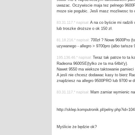
uwazac. Oczywiscie maja tez pelnego 9600
moze sie pogubic. Jesli masz mozliwosc to 
A na co byście mi radzili 
83.31.117.* napisał:
lub troszke droższe o ok 150 zł.
700zł ? Nowe 9600Pro (ta
81.18.216.* napisał:
uzywanego - allegro > 9700pro (albo tańsze 
Teraz tak patrze to ta k
195.136.46.* napisał:
Radeona 9600SE(tylko ze ta ma 64bit'y).
Nawet 9550 ma wieksze taktowanie pamieci o
A jesli nie chcesz dodawac kasy to bierz 
znajdziesz na allegro 9500PRO lub 9700 w do
Mam zamiar wymienic na 
83.31.117.* napisał:
http://sklep.komputronik.pl/pelny.php?id=10
Myślicie że będzie ok?