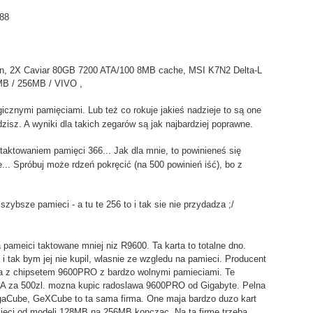
688
n, 2X Caviar 80GB 7200 ATA/100 8MB cache, MSI K7N2 Delta-L
B / 256MB / VIVO ,
ragicznymi pamięciami. Lub też co rokuje jakieś nadzieje to są one
zisz. A wyniki dla takich zegarów są jak najbardziej poprawne.
taktowaniem pamięci 366... Jak dla mnie, to powinieneś się
e... Spróbuj może rdzeń pokręcić (na 500 powinień iść), bo z
ybsze pamieci - a tu te 256 to i tak sie nie przydadza ;/
 pameici taktowane mniej niz R9600. Ta karta to totalne dno.
 i tak bym jej nie kupil, wlasnie ze wzgledu na pamieci. Producent
a z chipsetem 9600PRO z bardzo wolnymi pamieciami. Te
. A za 500zl. mozna kupic radoslawa 9600PRO od Gigabyte. Pelna
aCube, GeXCube to ta sama firma. One maja bardzo duzo kart
eci od modeli 128MB na 256MB konczac. Na ta firme trzeba