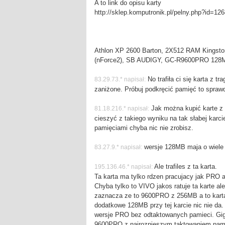
A to link do opisu karty
http://sklep.komputronik.pl/pelny.php?id=12
Athlon XP 2600 Barton, 2X512 RAM Kingsto
(nForce2), SB AUDIGY, GC-R9600PRO 128M
No trafiła ci się karta z t
83.29.73.* napisał:
zaniżone. Próbuj podkręcić pamięć to sprawd
Jak można kupić karte z 
81.18.216.* napisał:
cieszyć z takiego wyniku na tak słabej karci
pamięciami chyba nic nie zrobisz.
wersje 128MB maja o wiele sz
83.27.9.* napisał:
Ale trafiles z ta karta.
195.136.46.* napisał:
Ta karta ma tylko rdzen pracujacy jak PRO a
Chyba tylko to VIVO jakos ratuje ta karte ale
zaznacza ze to 9600PRO z 256MB a to kart
dodatkowe 128MB przy tej karcie nic nie da
wersje PRO bez odtaktowanych pamieci. Gig
9600PRO z najroznieszym taktowaniem pami