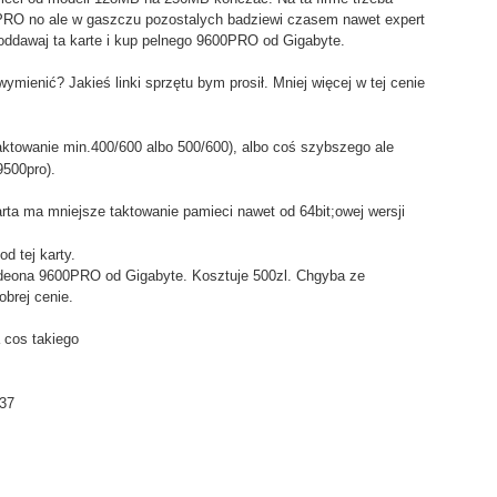
PRO no ale w gaszczu pozostalych badziewi czasem nawet expert
oddawaj ta karte i kup pelnego 9600PRO od Gigabyte.
wymienić? Jakieś linki sprzętu bym prosił. Mniej więcej w tej cenie
ktowanie min.400/600 albo 500/600), albo coś szybszego ale
9500pro).
arta ma mniejsze taktowanie pamieci nawet od 64bit;owej wersji
d tej karty.
Radeona 9600PRO od Gigabyte. Kosztuje 500zl. Chgyba ze
brej cenie.
cos takiego
437