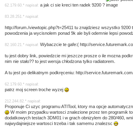
a jak ci sie kreci ten radek 9200 ?
62.179.60.* napisał:
83.28.251.* napisał:
http://forum./viewtopic.php?t=25411 tu znajdziesz wszystko 9200 
powodzenia ja wycisnolem ponad 9k ale byli odemnie lepsi powod
Wybaczcie te gafe:( http://service.futuremar
82.160.21.* napisał:
tu jest dobry link, powiedzcie mi jeszcze prosze o ile mozna podkr
nim nie stało?? to jest wersja chłodzona tylko radiatorem.
A tu jest po delikatnym podkręceniu: http://service.futuremark
62.179.60.* napisał:
patrz moj screen troche wyzej
212.244.82.* napisał:
Proponuje Ci uzyc programu ATITool, ktory ma opcje automatyczneg
W moim przypadku wartosci znalezione przez ten programik to
dodatkowych testach 3DM01 i w grach obnizylem do 280/460, wnios
najwydajniejsze wartosci trzeba i tak samemu znalezsc