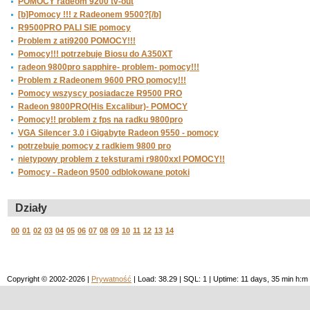
POMOCY radeom 9200 tv-out
[b]Pomocy !!! z Radeonem 9500?[/b]
R9500PRO PALI SIE pomocy
Problem z ati9200 POMOCY!!!
Pomocy!!! potrzebuje Biosu do A350XT
radeon 9800pro sapphire- problem- pomocy!!!
Problem z Radeonem 9600 PRO pomocy!!!
Pomocy wszyscy posiadacze R9500 PRO
Radeon 9800PRO(His Excalibur)- POMOCY
Pomocy!! problem z fps na radku 9800pro
VGA Silencer 3.0 i Gigabyte Radeon 9550 - pomocy
potrzebuje pomocy z radkiem 9800 pro
nietypowy problem z teksturami r9800xxl POMOCY!!
Pomocy - Radeon 9500 odblokowane potoki
Działy
00
01
02
03
04
05
06
07
08
09
10
11
12
13
14
Copyright © 2002-2026 |
Prywatność
| Load: 38.29 | SQL: 1 | Uptime: 11 days, 35 min h