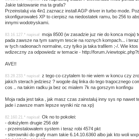
Jakie taktowanie ma ta grafa?
Przeinstaluj via 4in1 zaznacz install AGP driver in turbo mode. Po
skonfigurowałeś XP to cierpisz na niedostatek ramu, bo 256 to ab
innymi wodotryskami.
moja 8500 (w zasadzie juz nie do konca moja) t
83.16.127.* napisał:
pada zawsze na tym samym tescie na roznych kompach... i teraz
w tych radeonach normalne, czy tylko ja taka trafilem ;-/. Wie kto
wdizeczny za odpowiedz w temacie - http://forum./viewtopic.php?
AVE!!
z tego co czytalem to nie wiem w koncu czy zrobi
83.28.233.* napisał:
jakich sterach jedziesz ? wogole daj linka do tego tragocznego co
cos .. na takim radku ja bez oc mialem 7k na gorszym konfingu
Moja rada jest taka , jak masz czas zainstaluj inny sys np nawet 
jade i zawsze mam lepsze wyniki niz na xp)
Ok no to pokolei:
82.160.21.* napisał:
- dołożyłem drugie 256 ddr
- przeinstalowałem system i teraz robi 4574 pkt
- sterowniki do grafy mam takie 6.14.10.6360 albo jak kto woli 