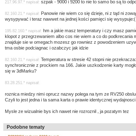
szpak - 9000 i 9200 to nie to samo bo są to od
217.96.97.* napisał:
Panowie nie wiem co się dzieje, ni z tąd ni zo
82.160.21.* napisał:
wysypywać i teraz nawwet na jednej kości pamięci się wysypuje:(
hm a jakie masz temperatury i czy masz pami
195.82.160.* napisał:
klopot z przegrzewaniem albo cos nie wiem a co do podkrecania 
znajduje sie w omegach mozesz go rowniez z powodzeniem uzyw
tma osbie podciagnac i ozabczyc jak idzie
Temperatura w stresie 42 stopni nie przekracza:
82.160.21.* napisał:
synchronicznie z prockiem na 166. Jakie uszkodzenie karty mo
się w 3dMarku?
83.28.251.* napisał:
roznica miedzy nimi oprucz nazwy polega na tym ze RV250 obslu
Czyli to jest jedna i ta sama karta o prawie identycznej wydajnosci
Mysle ze wizualnie bys ich nawet nie rozroznil , ja pozatym tez
Podobne tematy