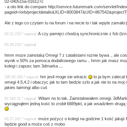
02-040515a-016127c
- a oto link do compare http://service.futuremark.com/servlet/Inde
pageid=/orb/projectdetails&XLID=8003847&UID=867542&project
Ale z tego co czytam tu na forum i na necie to i tak wpyte zamało:
A czy pamięci chodzą synchronicznie z fsb (tz
83.31.233.* napisał:
83.28.233.* napisał:
hmm moze zainstaluj Omegi ? z catalistami roznie bywa .. ale cos 
wynik o 50% za pomoca dodatkowego ramu .. hmm jak masz mozl
kolegi i zapusc tam 3dmarka ...
hm jesli moge sie wtracic
to ja bym zalecal 
195.82.160.* napisał:
omegi 4.5,4.2 i obaczyc jak to tam bedzie szlo a jak nie to na m
jakies taimingi albo cuś
Witam no to tak. Zainstalowałem omegi. 3dMark d
82.160.21.* napisał:
wyciągnąłem jedną kość to zrobił 6889pkt, a jak wsadziłem drug
może pożycz o kolegi na godzine 1 kość jakąś f
83.27.241.* napisał:
będzie good a może coś z mobo