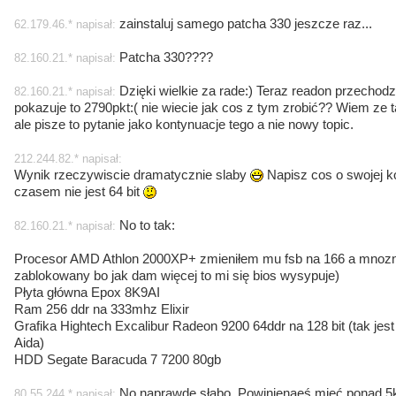
zainstaluj samego patcha 330 jeszcze raz...
62.179.46.* napisał:
Patcha 330????
82.160.21.* napisał:
Dzięki wielkie za rade:) Teraz readon przechodz
82.160.21.* napisał:
pokazuje to 2790pkt:( nie wiecie jak cos z tym zrobić?? Wiem ze t
ale pisze to pytanie jako kontynuacje tego a nie nowy topic.
212.244.82.* napisał:
Wynik rzeczywiscie dramatycznie slaby
Napisz cos o swojej k
czasem nie jest 64 bit
No to tak:
82.160.21.* napisał:
Procesor AMD Athlon 2000XP+ zmieniłem mu fsb na 166 a mnozni
zablokowany bo jak dam więcej to mi się bios wysypuje)
Płyta główna Epox 8K9AI
Ram 256 ddr na 333mhz Elixir
Grafika Hightech Excalibur Radeon 9200 64ddr na 128 bit (tak jest
Aida)
HDD Segate Baracuda 7 7200 80gb
No naprawdę słabo. Powinienaeś mieć ponad 5
80.55.244.* napisał: