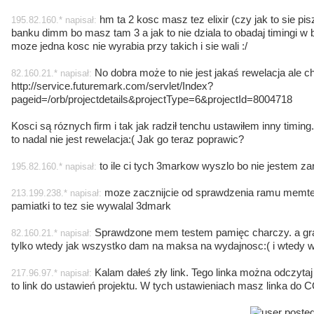
hm ta 2 kosc masz tez elixir (czy jak to sie pi
195.82.160.* napisał:
banku dimm bo masz tam 3 a jak to nie dziala to obadaj timingi w b
moze jedna kosc nie wyrabia przy takich i sie wali :/
No dobra może to nie jest jakaś rewelacja ale ch
82.160.21.* napisał:
http://service.futuremark.com/servlet/Index?
pageid=/orb/projectdetails&projectType=6&projectId=8004718
Kosci są róznych firm i tak jak radził tenchu ustawiłem inny timing
to nadal nie jest rewelacja:( Jak go teraz poprawic?
to ile ci tych 3markow wyszlo bo nie jestem 
195.82.160.* napisał:
moze zacznijcie od sprawdzenia ramu memte
213.199.238.* napisał:
pamiatki to tez sie wywalal 3dmark
Sprawdzone mem testem pamięc charczy. a gra
82.160.21.* napisał:
tylko wtedy jak wszystko dam na maksa na wydajnosc:( i wtedy w
Kalam dałeś zły link. Tego linka można odczytaj t
217.96.97.* napisał:
to link do ustawień projektu. W tych ustawieniach masz linka do 