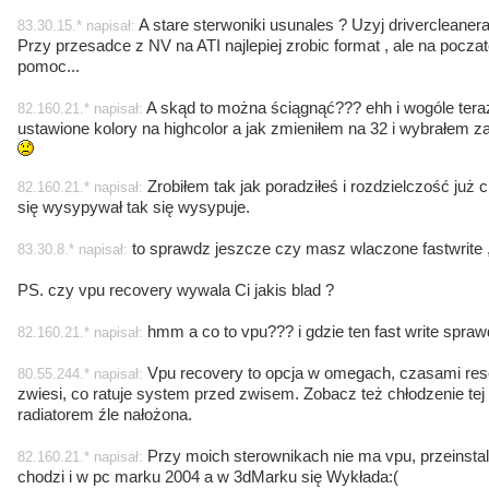
A stare sterwoniki usunales ? Uzyj drivercleanera
83.30.15.* napisał:
Przy przesadce z NV na ATI najlepiej zrobic format , ale na pocza
pomoc...
A skąd to można ściągnąć??? ehh i wogóle te
82.160.21.* napisał:
ustawione kolory na highcolor a jak zmieniłem na 32 i wybrałem za
Zrobiłem tak jak poradziłeś i rozdzielczość już 
82.160.21.* napisał:
się wysypywał tak się wysypuje.
to sprawdz jeszcze czy masz wlaczone fastwrite , j
83.30.8.* napisał:
PS. czy vpu recovery wywala Ci jakis blad ?
hmm a co to vpu??? i gdzie ten fast write spraw
82.160.21.* napisał:
Vpu recovery to opcja w omegach, czasami reset
80.55.244.* napisał:
zwiesi, co ratuje system przed zwisem. Zobacz też chłodzenie tej
radiatorem źle nałożona.
Przy moich sterownikach nie ma vpu, przeinsta
82.160.21.* napisał:
chodzi i w pc marku 2004 a w 3dMarku się Wykłada:(