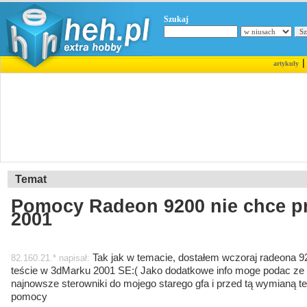
Szukaj
artykuły
Temat
Pomocy Radeon 9200 nie chce p
2001
Tak jak w temacie, dostałem wczoraj radeona 92
82.160.21.* napisał:
teście w 3dMarku 2001 SE:( Jako dodatkowe info moge podac ze
najnowsze sterowniki do mojego starego gfa i przed tą wymianą 
pomocy