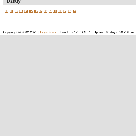
Działy
00
01
02
03
04
05
06
07
08
09
10
11
12
13
14
Copyright © 2002-2026 |
Prywatność
| Load: 37.17 | SQL: 1 | Uptime: 10 days, 20:28 h: