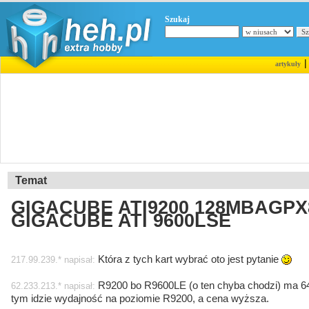
Szukaj
artykuły
Temat
GIGACUBE ATI9200 128MBAGPX8
GIGACUBE ATI 9600LSE
Która z tych kart wybrać oto jest pytanie
217.99.239.* napisał:
R9200 bo R9600LE (o ten chyba chodzi) ma 64
62.233.213.* napisał:
tym idzie wydajność na poziomie R9200, a cena wyższa.