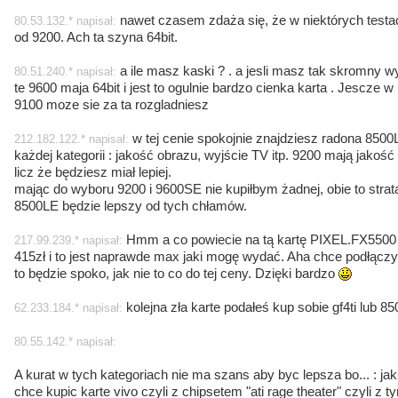
nawet czasem zdaża się, że w niektórych testa
80.53.132.* napisał:
od 9200. Ach ta szyna 64bit.
a ile masz kaski ? . a jesli masz tak skromny w
80.51.240.* napisał:
te 9600 maja 64bit i jest to ogulnie bardzo cienka karta . Jescze 
9100 moze sie za ta rozgladniesz
w tej cenie spokojnie znajdziesz radona 8500L
212.182.122.* napisał:
każdej kategorii : jakość obrazu, wyjście TV itp. 9200 mają jakość 
licz że będziesz miał lepiej.
mając do wyboru 9200 i 9600SE nie kupiłbym żadnej, obie to strat
8500LE będzie lepszy od tych chłamów.
Hmm a co powiecie na tą kartę PIXEL.FX5500
217.99.239.* napisał:
415zł i to jest naprawde max jaki mogę wydać. Aha chce podłącz
to będzie spoko, jak nie to co do tej ceny. Dzięki bardzo
kolejna zła karte podałeś kup sobie gf4ti lub 
62.233.184.* napisał:
80.55.142.* napisał:
A kurat w tych kategoriach nie ma szans aby byc lepsza bo... : jak
chce kupic karte vivo czyli z chipsetem "ati rage theater" czyli z