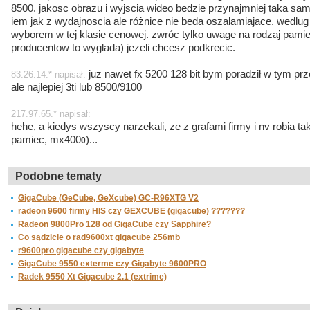
8500. jakosc obrazu i wyjscia wideo bedzie przynajmniej taka sa
iem jak z wydajnoscia ale różnice nie beda oszalamiajace. wedlug
wyborem w tej klasie cenowej. zwróc tylko uwage na rodzaj pamiec
producentow to wyglada) jezeli chcesz podkrecic.
juz nawet fx 5200 128 bit bym poradził w tym pr
83.26.14.* napisał:
ale najlepiej 3ti lub 8500/9100
217.97.65.* napisał:
hehe, a kiedys wszyscy narzekali, ze z grafami firmy i nv robia ta
pamiec, mx400
)...
0
Podobne tematy
GigaCube (GeCube, GeXcube) GC-R96XTG V2
radeon 9600 firmy HIS czy GEXCUBE (gigacube) ???????
Radeon 9800Pro 128 od GigaCube czy Sapphire?
Co sądzicie o rad9600xt gigacube 256mb
r9600pro gigacube czy gigabyte
GigaCube 9550 exterme czy Gigabyte 9600PRO
Radek 9550 Xt Gigacube 2.1 (extrime)