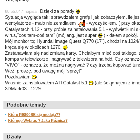
Dzięki za porady
80.55.84.* napisał:
Sytuacja wygląda tak; sprawdzałem grafę i jak zobaczyłem, ile jest
wentylatorze - mało nie zemdlałem
- wyczyściłem, ( przy okazj
Catalystach 4.12 - przy próbie zainstalowania 5.1 - wyświetlił mi się
wirus,"cos tam-coś tam" (mój ang. jest super
) - dałem spokój.
Mój monitor to; Hyundai Image Quest Q770 (17"), chodzi na 1024
kręcą się w okolicach 1270.
Zastanawiam się nad zmianą karty. Chciałbym mieć coś takiego, 
kompa w telewizorze i nagrywać z telewizora na hdd. Czy oznaczen
"VIVO" - oznacza, że można nagrywać ? czy trzeba kupować tuner 
Weź, proszę, pod uwagę mój "sprzęt"
Pozdrawiam
Właśnie zainstalowałem ATI Catalyst 5.1
(ale ściągnąłem z innej
3DMark03 - 1279
Podobne tematy
Które R9800SE się modują??
Którego Wybrac ? Jaka Róznica?
Działy