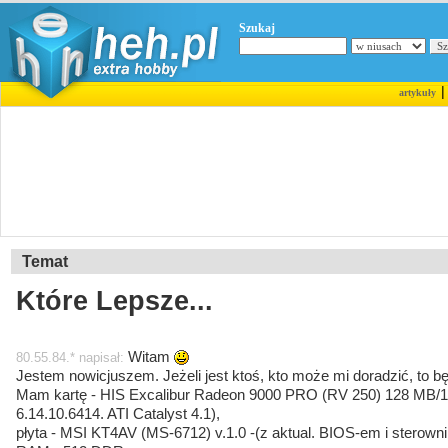
Szukaj
artykuły
Temat
Które Lepsze...
Witam
80.55.84.* napisał:
Jestem nowicjuszem. Jeżeli jest ktoś, kto może mi doradzić, to 
Mam kartę - HIS Excalibur Radeon 9000 PRO (RV 250) 128 MB/128
6.14.10.6414. ATI Catalyst 4.1),
płyta - MSI KT4AV (MS-6712) v.1.0 -(z aktual. BIOS-em i sterowni