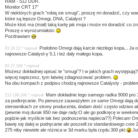
RAM - 512 DDR.
Monitor CRT 17"
W niektórych grach "robią sie smugi", proszę mi doradzić, czy war
które są lepsze Omegi, DNA, Catalyst ?
Może ktoś ma (miał) taką kartę jak moja i może mi doradzić co zr
Proszę o wyrozumiałośc
Pozdrawiam
Podobno Omegi dają karcie niezłego kopa... Ja o
83.24.13.* napisał:
najnowsze Catalyst-y 5.1 i też dały małego kopa.
83.27.168.* napisał:
Możesz dokładniej opisać te "smugi"? I w jakich grach występują
więcej napiszesz, tym łatwiej zdiagnozować problem.
Na obu kompach z podpisu chodzą najnowsze Catalysty - problem
Mam dokładnie tego samego radka 9000 pro 1
213.199.246.* napisał:
za podkręcanie. Po pierwsze zauważyłem ze same Omegi dają duż
sterownikach ze strony producenta, dodam dość często odziwo ak
(pewnie moj durak 850 nie daje rady:O ale go podkręcę w weeke
pojdzie-jak myślicie tak bez podnoszenia napiecia??) Polecam Om
bawię się dalej w podręcanie ale poszedł ze standardowego core 2
275 niby niewiele ale różnica w 3d marku była rzędu 300 pkt
Jut