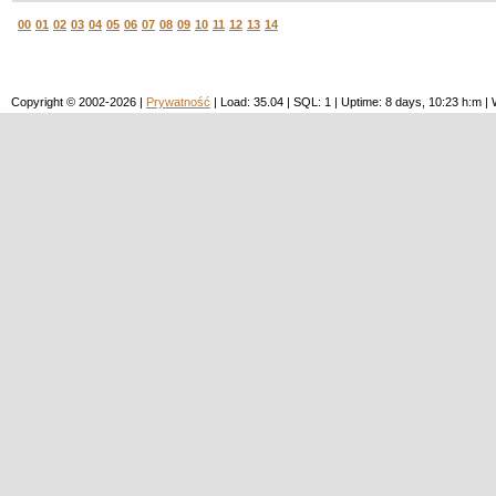
00
01
02
03
04
05
06
07
08
09
10
11
12
13
14
Copyright © 2002-2026 |
Prywatność
| Load: 35.04 | SQL: 1 | Uptime: 8 days, 10:23 h:m