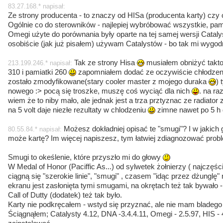
83.27.168.* napisał:
Ze strony producenta - to znaczy od HISa (producenta karty) cz
Ogólnie co do sterowników - najlepiej wybróbować wszystkie, pami
Omegi użyte do porównania były oparte na tej samej wersji Cataly
osobiście (jak już pisałem) używam Catalystów - bo tak mi wygod
Tak ze strony Hisa
musiałem obniżyć takt
213.199.246.* napisał:
310 i pamiatki 260
zapomniałem dodać ze oczywiście chłodze
zostało zmodyfikowane(stary cooler master z mojego duraka
) 
nowego :> pocą się troszke, muszę coś wyciąć dla nich
. na ra
wiem że to niby mało, ale jednak jest a trza prztyznac ze radiat
na 5 volt daje niezłe rezultaty w chlodzeniu
zimne nawet po 5 h 
Możesz dokładniej opisać te "smugi"? I w jakich
80.55.84.* napisał:
może kartę? Im więcej napiszesz, tym łatwiej zdiagnozować prob
Smugi to okeślenie, które przyszło mi do głowy
W Medal of Honor (Paciffic As...) od sylwetek żołnierzy ( najczęśc
ciągną się "szerokie linie", "smugi" , czasem "idąc przez dżunglę" 
ekranu jest zasłonięta tymi smugami, na okrętach też tak bywało
Call of Dutty (dodatek) też tak było.
Karty nie podkręcałem - wstyd się przyznać, ale nie mam bladego p
Ściągnąłem; Catalysty 4.12, DNA -3.4.4.11, Omegi - 2.5.97, HIS - 