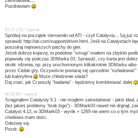
zainstalować...
Pozdrawiam
83.27.179.* napisał:
Spróbuj na początek sterowniki od ATI - czyli Catalysty... Są już n
sprawdź http://ati.com/support/driver.html. Jeśli na Catalystach będ
poszukaj najnowszych patchy do gier.
Jeżeli dobrze kojarzę, to podobne "smugi" miałem na zbytnio po
pojawiały się podczas 3DMarka 03. Sprawdź, czy karta jest dobrze
okolic rdzenia, np. przy uruchomionym kilkakrotnie 3DMarku alb
przez Ciebie gry. Oczywiście postaraj się uprzednio "rozładować
lub kaloryfera
Może chłodzenie siada?
Daj znać, jak Ci poszły "badania" - będziemy kombinować dalej
80.55.84.* napisał:
Sciągnąłem Catalysty 5.1 - nie mogłem zainstalować - jakiś bład
(też jakieś problemy "brak logo") - 3DMark03 nawet nie drgnął, z
Catalyst 4.12, w 3DMark03 - wynik = 1269 nie wiem co o tym myś
chwilowo mam dość.
Odezwę się.
Pozdr.