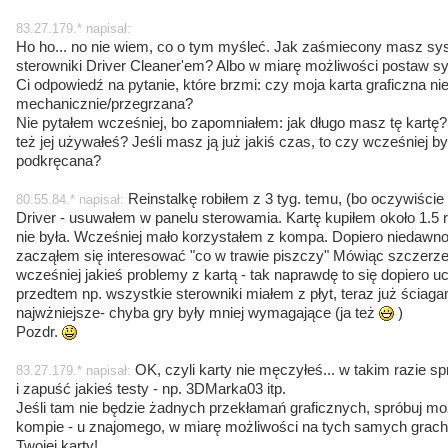
83.27.179.* napisał:
Ho ho... no nie wiem, co o tym myśleć. Jak zaśmiecony masz sy
sterowniki Driver Cleaner'em? Albo w miarę możliwości postaw s
Ci odpowiedź na pytanie, które brzmi: czy moja karta graficzna n
mechanicznie/przegrzana?
Nie pytałem wcześniej, bo zapomniałem: jak długo masz tę kartę?
też jej używałeś? Jeśli masz ją już jakiś czas, to czy wcześniej b
podkręcana?
Reinstalkę robiłem z 3 tyg. temu, (bo oczywiśc
80.55.84.* napisał:
Driver - usuwałem w panelu sterowamia. Kartę kupiłem około 1.5
nie była. Wcześniej mało korzystałem z kompa. Dopiero niedawno
zacząłem się interesować "co w trawie piszczy" Mówiąc szczerze
wcześniej jakieś problemy z kartą - tak naprawdę to się dopiero ucz
przedtem np. wszystkie sterowniki miałem z płyt, teraz już ściagam
najwżniejsze- chyba gry były mniej wymagające (ja też
)
Pozdr.
OK, czyli karty nie męczyłeś... w takim razie sp
83.27.179.* napisał:
i zapuść jakieś testy - np. 3DMarka03 itp.
Jeśli tam nie będzie żadnych przekłamań graficznych, spróbuj m
kompie - u znajomego, w miarę możliwości na tych samych grach.
Twojej karty!