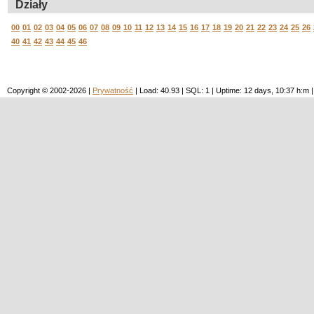
Działy
00
01
02
03
04
05
06
07
08
09
10
11
12
13
14
15
16
17
18
19
20
21
22
23
24
25
26
40
41
42
43
44
45
46
Copyright © 2002-2026 |
Prywatność
| Load: 40.93 | SQL: 1 | Uptime: 12 days, 10:37 h: