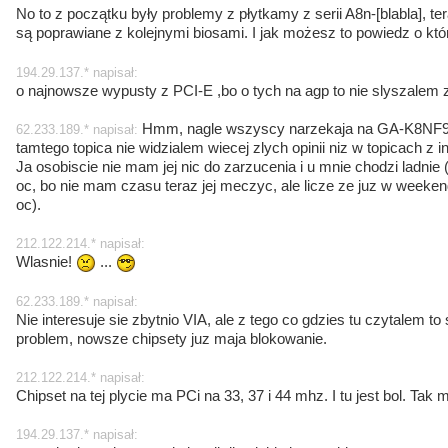
No to z początku były problemy z płytkamy z serii A8n-[blabla], t
są poprawiane z kolejnymi biosami. I jak możesz to powiedz o któ
194.29.137.* napisał:
o najnowsze wypusty z PCI-E ,bo o tych na agp to nie slyszalem z
Hmm, nagle wszyscy narzekaja na GA-K8NF9, 
62.233.189.* napisał:
tamtego topica nie widzialem wiecej zlych opinii niz w topicach z i
Ja osobiscie nie mam jej nic do zarzucenia i u mnie chodzi ladni
oc, bo nie mam czasu teraz jej meczyc, ale licze ze juz w weeken
oc).
212.122.214.* napisał:
Wlasnie!
...
62.233.189.* napisał:
Nie interesuje sie zbytnio VIA, ale z tego co gdzies tu czytalem t
problem, nowsze chipsety juz maja blokowanie.
212.122.214.* napisał:
Chipset na tej plycie ma PCi na 33, 37 i 44 mhz. I tu jest bol. Tak 
194.29.137.* napisał: