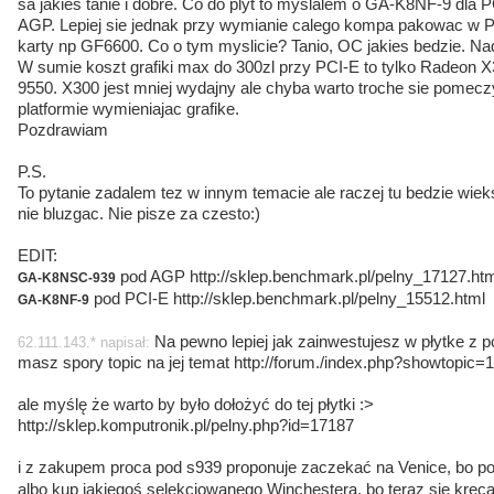
sa jakies tanie i dobre. Co do plyt to myslalem o GA-K8NF-9 dla
AGP. Lepiej sie jednak przy wymianie calego kompa pakowac w P
karty np GF6600. Co o tym myslicie? Tanio, OC jakies bedzie. Nada
W sumie koszt grafiki max do 300zl przy PCI-E to tylko Radeon 
9550. X300 jest mniej wydajny ale chyba warto troche sie pomecz
platformie wymieniajac grafike.
Pozdrawiam
P.S.
To pytanie zadalem tez w innym temacie ale raczej tu bedzie wiek
nie bluzgac. Nie pisze za czesto:)
EDIT:
pod AGP http://sklep.benchmark.pl/pelny_17127.htm
GA-K8NSC-939
pod PCI-E http://sklep.benchmark.pl/pelny_15512.html
GA-K8NF-9
Na pewno lepiej jak zainwestujesz w płytke z pc
62.111.143.* napisał:
masz spory topic na jej temat http://forum./index.php?showtopic=
ale myślę że warto by było dołożyć do tej płytki :>
http://sklep.komputronik.pl/pelny.php?id=17187
i z zakupem proca pod s939 proponuje zaczekać na Venice, bo pod
albo kup jakiegoś selekcjowanego Winchestera, bo teraz się krę