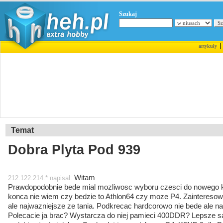
Szukaj
artykuły
Temat
Dobra Plyta Pod 939
Witam
212.122.214.* napisał:
Prawdopodobnie bede mial mozliwosc wyboru czesci do nowego ko
konca nie wiem czy bedzie to Athlon64 czy moze P4. Zainteresowa
ale najwazniejsze ze tania. Podkrecac hardcorowo nie bede ale n
Polecacie ja brac? Wystarcza do niej pamieci 400DDR? Lepsze s