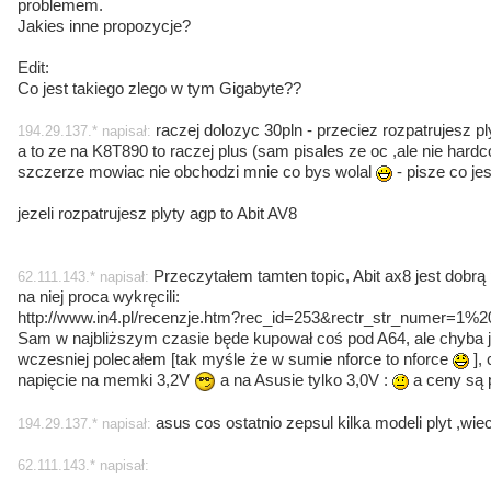
problemem.
Jakies inne propozycje?
Edit:
Co jest takiego zlego w tym Gigabyte??
raczej dolozyc 30pln - przeciez rozpatrujesz pl
194.29.137.* napisał:
a to ze na K8T890 to raczej plus (sam pisales ze oc ,ale nie hard
szczerze mowiac nie obchodzi mnie co bys wolal
- pisze co je
jezeli rozpatrujesz plyty agp to Abit AV8
Przeczytałem tamten topic, Abit ax8 jest dobrą 
62.111.143.* napisał:
na niej proca wykręcili:
http://www.in4.pl/recenzje.htm?rec_id=253&rectr_str_numer=1%2
Sam w najbliższym czasie będe kupował coś pod A64, ale chyba j
wczesniej polecałem [tak myśle że w sumie nforce to nforce
],
napięcie na memki 3,2V
a na Asusie tylko 3,0V :
a ceny są
asus cos ostatnio zepsul kilka modeli plyt ,wiec
194.29.137.* napisał:
62.111.143.* napisał: