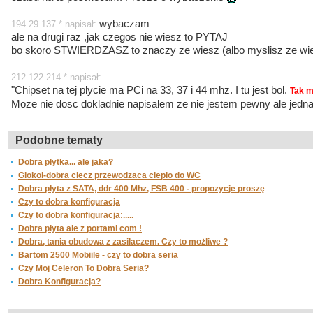
wybaczam
194.29.137.* napisał:
ale na drugi raz ,jak czegos nie wiesz to PYTAJ
bo skoro STWIERDZASZ to znaczy ze wiesz (albo myslisz ze wie
212.122.214.* napisał:
"Chipset na tej plycie ma PCi na 33, 37 i 44 mhz. I tu jest bol.
Tak m
Moze nie dosc dokladnie napisalem ze nie jestem pewny ale jedna
Podobne tematy
Dobra płytka... ale jaka?
Glokol-dobra ciecz przewodzaca cieplo do WC
Dobra płyta z SATA, ddr 400 Mhz, FSB 400 - propozycje proszę
Czy to dobra konfiguracja
Czy to dobra konfiguracja:.....
Dobra płyta ale z portami com !
Dobra, tania obudowa z zasilaczem. Czy to możliwe ?
Bartom 2500 Mobiile - czy to dobra seria
Czy Moj Celeron To Dobra Seria?
Dobra Konfiguracja?