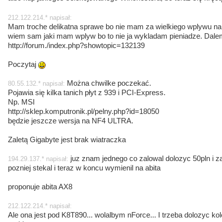
212.122.214.* napisał:
Mam troche delikatna sprawe bo nie mam za wielkiego wplywu na
wiem sam jaki mam wplyw bo to nie ja wykladam pieniadze. Dal
http://forum./index.php?showtopic=132139
Poczytaj
Można chwilke poczekać.
80.55.132.* napisał:
Pojawia się kilka tanich płyt z 939 i PCI-Express.
Np. MSI
http://sklep.komputronik.pl/pelny.php?id=18050
będzie jeszcze wersja na NF4 ULTRA.
Zaletą Gigabyte jest brak wiatraczka
juz znam jednego co zalowal dolozyc 50pln i zam
194.29.137.* napisał:
pozniej stekal i teraz w koncu wymienil na abita
proponuje abita AX8
212.122.214.* napisał:
Ale ona jest pod K8T890... wolalbym nForce... I trzeba dolozyc ko