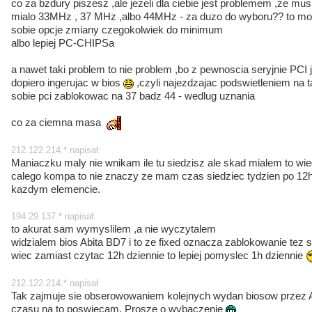
co za bzdury piszesz ,ale jezeli dla ciebie jest problemem ,ze mu
mialo 33MHz , 37 MHz ,albo 44MHz - za duzo do wyboru?? to mo
sobie opcje zmiany czegokolwiek do minimum
albo lepiej PC-CHIPSa
a nawet taki problem to nie problem ,bo z pewnoscia seryjnie PC
dopiero ingerujac w bios
,czyli najezdzajac podswietleniem na ta
sobie pci zablokowac na 37 badz 44 - wedlug uznania
co za ciemna masa
212.122.214.* napisał:
Maniaczku maly nie wnikam ile tu siedzisz ale skad mialem to wi
calego kompa to nie znaczy ze mam czas siedziec tydzien po 12h
kazdym elemencie.
194.29.137.* napisał:
to akurat sam wymyslilem ,a nie wyczytalem
widzialem bios Abita BD7 i to ze fixed oznacza zablokowanie tez 
wiec zamiast czytac 12h dziennie to lepiej pomyslec 1h dziennie
212.122.214.* napisał:
Tak zajmuje sie obserowowaniem kolejnych wydan biosow przez A
czasu na to poswiecam. Prosze o wybaczenie