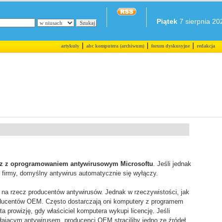
Piątek
7 sierpnia 202
|
|
|
artykuły
abc komputera (archiwum)
forum dyskusyjne
redakcja
az z oprogramowaniem antywirusowym Microsoftu
. Jeśli jednak
 firmy, domyślny antywirus automatycznie się wyłączy.
 na rzecz producentów antywirusów. Jednak w rzeczywistości, jak
roducentów OEM. Często dostarczają oni komputery z programem
a prowizję, gdy właściciel komputera wykupi licencję. Jeśli
ającym antywirusem, producenci OEM straciliby jedno ze źródeł