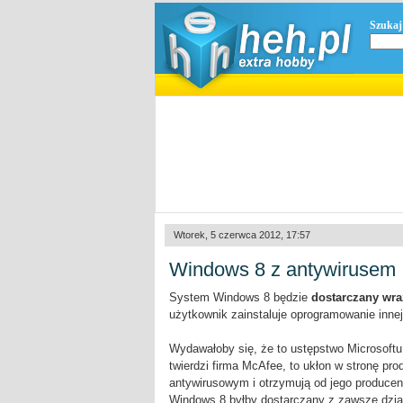
Szukaj
Wtorek, 5 czerwca 2012, 17:57
Windows 8 z antywirusem
System Windows 8 będzie
dostarczany wr
użytkownik zainstaluje oprogramowanie innej
Wydawałoby się, że to ustępstwo Microsoftu
twierdzi firma McAfee, to ukłon w stronę p
antywirusowym i otrzymują od jego producent
Windows 8 byłby dostarczany z zawsze dział