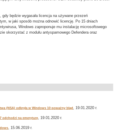
, gdy będzie wygasała licencja na używane przezeń
 tym, w jaki sposób można odnowić licencję. Po 15 dniach
 antywirusa, Windows zaproponuje mu instalację microsoftowego
zie skorzystać z modułu antyspamowego Defendera oraz
, 19.01.2020 r.
wa (NSA) odkryła w Windows 10 poważny błąd
, 19.01.2020 r.
7 odchodzi na emeryturę
, 15.06.2019 r.
indows