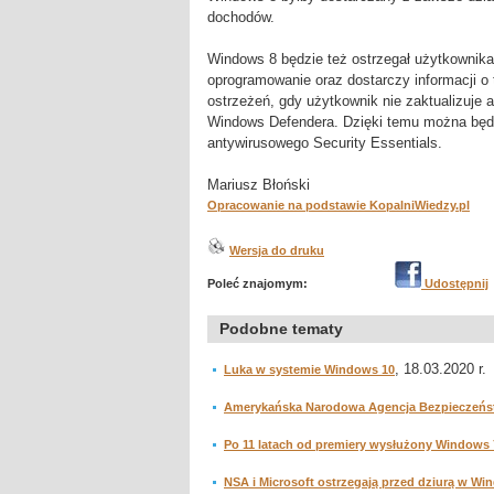
dochodów.
Windows 8 będzie też ostrzegał użytkownika
oprogramowanie oraz dostarczy informacji o
ostrzeżeń, gdy użytkownik nie zaktualizuje
Windows Defendera. Dzięki temu można będ
antywirusowego Security Essentials.
Mariusz Błoński
Opracowanie na podstawie KopalniWiedzy.pl
Wersja do druku
Poleć znajomym:
Udostępnij
Podobne tematy
, 18.03.2020 r.
Luka w systemie Windows 10
Amerykańska Narodowa Agencja Bezpieczeńst
Po 11 latach od premiery wysłużony Windows 
NSA i Microsoft ostrzegają przed dziurą w W