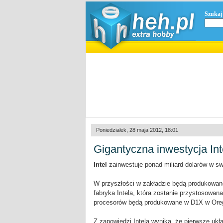
Szukaj
Poniedziałek, 28 maja 2012, 18:01
Gigantyczna inwestycja Int
Intel
zainwestuje ponad miliard dolarów w swo
W przyszłości w zakładzie będą produkowane
fabryka Intela, która zostanie przystosowa
procesorów będą produkowane w D1X w Orego
Z zapowiedzi Intela wynika, że pierwsze uk