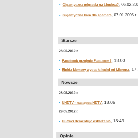
, 06.02.200
Gigantyczna migracja na Linuksa?
, 07.01.2006 r.
Gigantyczna kara dla spamera
Starsze
28.05.2012 r.
, 18:00
Facebook przejmie Face.com?
, 17
Elpida Memory wypadła lepiej od Microna
Nowsze
28.05.2012 r.
, 18:06
UHDTV - następca HDTV
29.05.2012 r.
, 13:43
Huawei dementuje oskarżenia
Opinie