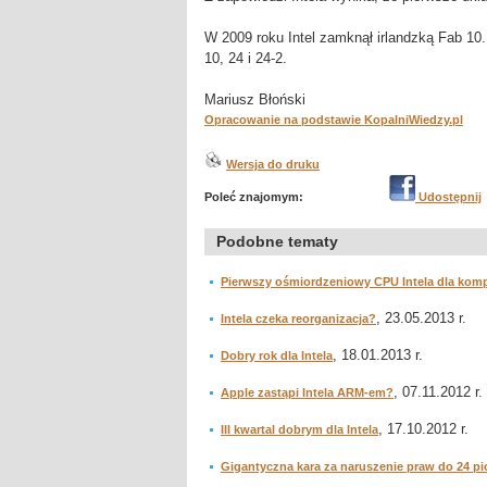
W 2009 roku Intel zamknął irlandzką Fab 10
10, 24 i 24-2.
Mariusz Błoński
Opracowanie na podstawie KopalniWiedzy.pl
Wersja do druku
Poleć znajomym:
Udostępnij
Podobne tematy
Pierwszy ośmiordzeniowy CPU Intela dla kom
, 23.05.2013 r.
Intela czeka reorganizacja?
, 18.01.2013 r.
Dobry rok dla Intela
, 07.11.2012 r.
Apple zastąpi Intela ARM-em?
, 17.10.2012 r.
III kwartal dobrym dla Intela
Gigantyczna kara za naruszenie praw do 24 p