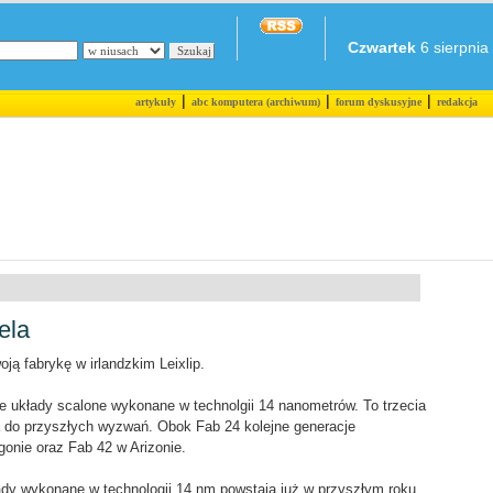
Czwartek
6 sierpnia 
|
|
|
artykuły
abc komputera (archiwum)
forum dyskusyjne
redakcja
ela
ją fabrykę w irlandzkim Leixlip.
 układy scalone wykonane w technolgii 14 nanometrów. To trzecia
na do przyszłych wyzwań. Obok Fab 24 kolejne generacje
nie oraz Fab 42 w Arizonie.
łady wykonane w technologii 14 nm powstają już w przyszłym roku.