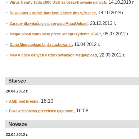
, 14.10.2019 r.
Wirus Nemty żąda 1000 USD za deszyfrowanie danych
, 14.10.2019 r.
Deweloper kradnie harekom klucze deszyfrujące
, 23.12.2013 r.
Zarzuty dla właściciela serwisu MegaUpload
, 05.07.2012 r.
Megaupload zamknięte przez wiceprezydenta USA?
, 16.04.2012 r.
Dane Megaupload będą zachowane
, 22.03.2012 r.
MPAA chce danych o użytkownikach Megaupload
Starsze
20.04.2012 r.
, 16:10
AMD pod kreską
, 16:08
Pozew zbiorowy przeciwko gigantom
Nowsze
23.04.2012 r.