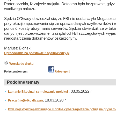
Porter orzekła, iż zajęcie majątku Dotcoma było bezprawne, gdy
wadliwego nakazu.
Sędzia O’Grady dowiedział się, że FBI nie dostarczyło Megaupl
przy okazji zapoznawania się ze sprawą danych użytkowników i ro
ponosić koszty utrzymania serwerów. Sędzia stwierdził, że w takie
danych jest przedwczesne i zażądał od FBI szczegółowych wyjaś
niedostarczenia dokumentów oskarżonym.
Mariusz Błoński
Opracowanie na podstawie KopalniWiedzy.pl
Wersja do druku
Poleć znajomym:
Udostępnij
Podobne tematy
, 03.05.2022 r.
Łamanie Bitcoina i symulowanie molekuł
, 18.03.2020 r.
Praca (nie)tylko dla pań
Dwa najaktywniej ewoluujące mobilne cyberzagrożenia polują na prywatn