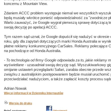
koncernu z Mountain View.
Zdaniem ACCC problem występuje niemal we wszystkich wyszuki
będą musiały wkrótce ponieść odpowiedzialność za "zwodnicze pł
Warto zauważyć, że Google wygrał pierwszą sprawę dotyczącą te
swoją decyzję po apelacji ACCC.
Tym razem sąd uznał, że Google dopuścił się nadużyć w okresie 
roku, gdy dla zapytań dotyczących marki Honda Australia w wyni
płatne reklamy konkurencyjnego CarSales. Reklamy polecające C
na pochodzące od Honda Australia.
-
To technologia od firmy Google odpowiada za to, jakie reklamy m
wyświetlane
- uzasadniał swoją decyzję sąd. Wyszukiwarkowy gi
omijanie ustawień przeglądarki Safari, zarabia obecnie przede w
związku z australijskim postępowaniem będzie musiał uruchomić
przeciwdziałać nadużyciom, a także zapłacić koszty procesu są
Adrian Nowak
Więcej informacji w Dzienniku Internautów
Wersja do druku
Poleć znajomym:
Udostępnij