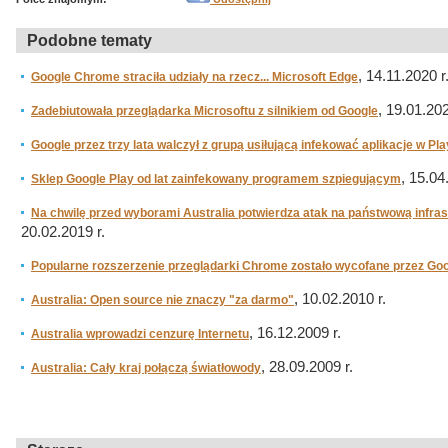
Podobne tematy
, 14.11.2020 r
Google Chrome straciła udziały na rzecz... Microsoft Edge
, 19.01.202
Zadebiutowała przeglądarka Microsoftu z silnikiem od Google
Google przez trzy lata walczył z grupą usiłującą infekować aplikacje w Pla
, 15.04
Sklep Google Play od lat zainfekowany programem szpiegującym
Na chwilę przed wyborami Australia potwierdza atak na państwową infrastr
20.02.2019 r.
Popularne rozszerzenie przeglądarki Chrome zostało wycofane przez Go
, 10.02.2010 r.
Australia: Open source nie znaczy "za darmo"
, 16.12.2009 r.
Australia wprowadzi cenzurę Internetu
, 28.09.2009 r.
Australia: Cały kraj połączą światłowody