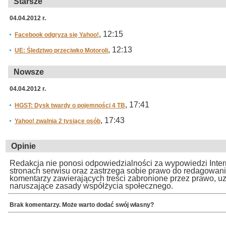
Starsze
04.04.2012 r.
, 12:15
Facebook odgryza się Yahoo!
, 12:13
UE: Śledztwo przeciwko Motoroli
Nowsze
04.04.2012 r.
, 17:41
HGST: Dysk twardy o pojemności 4 TB
, 17:43
Yahoo! zwalnia 2 tysiące osób
Opinie
Redakcja nie ponosi odpowiedzialności za wypowiedzi Inte
stronach serwisu oraz zastrzega sobie prawo do redagowan
komentarzy zawierających treści zabronione przez prawo, u
naruszające zasady współżycia społecznego.
Brak komentarzy. Może warto dodać swój własny?