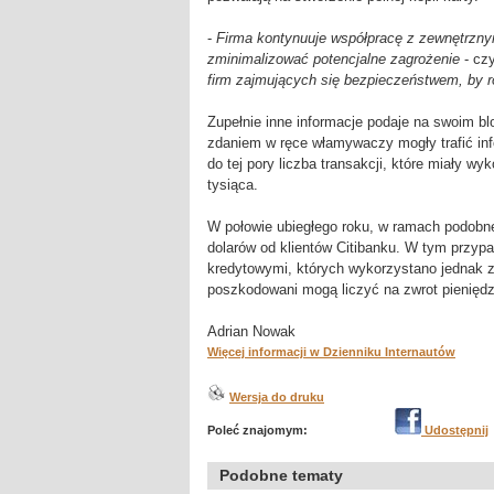
-
Firma kontynuuje współpracę z zewnętrznym
zminimalizować potencjalne zagrożenie
- cz
firm zajmujących się bezpieczeństwem, by r
Zupełnie inne informacje podaje na swoim bl
zdaniem w ręce włamywaczy mogły trafić inf
do tej pory liczba transakcji, które miały w
tysiąca.
W połowie ubiegłego roku, w ramach podobne
dolarów od klientów Citibanku. W tym przyp
kredytowymi, których wykorzystano jednak z
poszkodowani mogą liczyć na zwrot pieniędz
Adrian Nowak
Więcej informacji w Dzienniku Internautów
Wersja do druku
Poleć znajomym:
Udostępnij
Podobne tematy