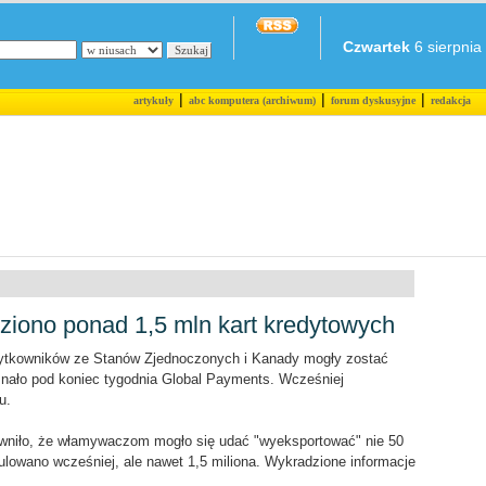
Czwartek
6 sierpnia 
|
|
|
artykuły
abc komputera (archiwum)
forum dyskusyjne
redakcja
iono ponad 1,5 mln kart kredytowych
żytkowników ze Stanów Zjednoczonych i Kanady mogły zostać
znało pod koniec tygodnia Global Payments. Wcześniej
u.
wniło, że włamywaczom mogło się udać "wyeksportować" nie 50
ulowano wcześniej, ale nawet 1,5 miliona. Wykradzione informacje