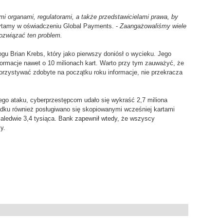
i organami, regulatorami, a także przedstawicielami prawa, by
ytamy w oświadczeniu Global Payments. -
Zaangażowaliśmy wiele
ozwiązać ten problem.
ogu Brian Krebs, który jako pierwszy doniósł o wycieku. Jego
ormacje nawet o 10 milionach kart. Warto przy tym zauważyć, że
ykorzystywać zdobyte na początku roku informacje, nie przekracza
go ataku, cyberprzestępcom udało się wykraść 2,7 miliona
adku również posługiwano się skopiowanymi wcześniej kartami
aledwie 3,4 tysiąca. Bank zapewnił wtedy, że wszyscy
y.