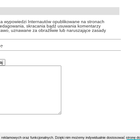
za wypowiedzi Internautów opublikowane na stronach
 redagowania, skracania bądź usuwania komentarzy
prawo, uznawane za obraźliwie lub naruszające zasady
y?
h, reklamowych oraz funkcjonalnych. Dzięki nim możemy indywidualnie dostosować stronę do