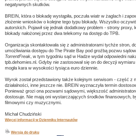
negatywnych skutków.
BREIN, która o blokadę wystąpiła, poczuła wiatr w żaglach i zapo
złożenie wniosków o kolejne tego typu blokady. Wszystko oczywiś
autorskich. Pojawił się jednak dodatkowy problem - strony proxy, 
blokady nałożonej przez dwa telekomy na dostęp do TPB.
Organizacja skontaktowała się z administratorami tychże stron, 
umożliwiania dostępu do The Pirate Bay pod groźbą pozwu sądow
TorrentFreak
, w tym tygodniu sąd w Hadze wydał odpowiedni naka
tpb.dehomies.nl. Gdyby nie zastosował się on do decyzji wymiaru
mogła kara w wysokości tysiąca euro dziennie.
Wyrok został przedstawiony także kolejnym serwisom - część z n
działalności, inne jeszcze nie. BREIN wyznaczyła termin dostosow
Ponieważ grozi ona pozwami sądowymi, większość administrator
dostosuje. Nie mają oni wystarczających środków finansowych, 
filmowymi czy muzycznymi.
Michał Chudziński
Więcej informacji w Dzienniku Internautów
Wersja do druku