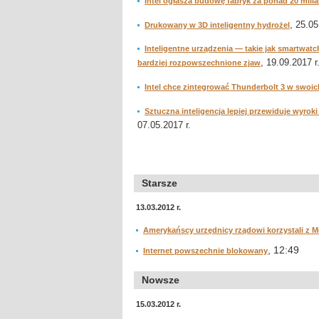
Intel ogłasza budowę fabryk za ponad 20 mil
, 25.05
Drukowany w 3D inteligentny hydrożel
Inteligentne urządzenia — takie jak smartwatc
, 19.09.2017 r
bardziej rozpowszechnione zjaw
Intel chce zintegrować Thunderbolt 3 w swoi
Sztuczna inteligencja lepiej przewiduje wyr
07.05.2017 r.
Starsze
13.03.2012 r.
Amerykańscy urzędnicy rządowi korzystali z 
, 12:49
Internet powszechnie blokowany
Nowsze
15.03.2012 r.