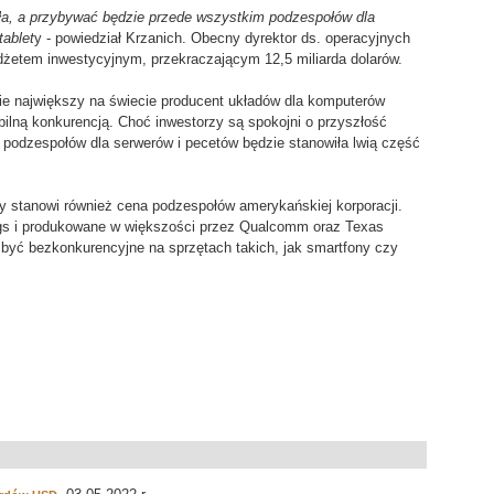
ła, a przybywać będzie przede wszystkim podzespołów dla
tablet
y - powiedział Krzanich. Obecny dyrektor ds. operacyjnych
dżetem inwestycyjnym, przekraczającym 12,5 miliarda dolarów.
ie największy na świecie producent układów dla komputerów
bilną konkurencją. Choć inwestorzy są spokojni o przyszłość
ja podzespołów dla serwerów i pecetów będzie stanowiła lwią część
 stanowi również cena podzespołów amerykańskiej korporacji.
ngs i produkowane w większości przez Qualcomm oraz Texas
 być bezkonkurencyjne na sprzętach takich, jak smartfony czy