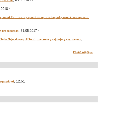
, 03.05.2022 r.
iardów USD
.2018 r.
h, smart TV, ruter czy aparat — są ze sobą połączone i tworzą coraz
.
, 31.05.2017 r.
ch procesorach
,
oki Sądu Najwyższego USA niż naukowcy zajmujący się prawem
Pokaż więcej...
, 12:51
Megaupload