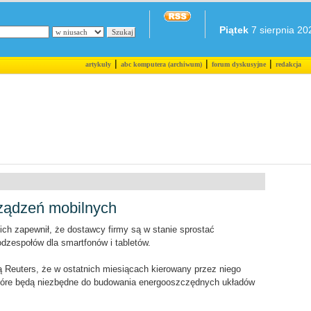
Piątek
7 sierpnia 202
|
|
|
artykuły
abc komputera (archiwum)
forum dyskusyjne
redakcja
rządzeń mobilnych
nich zapewnił, że dostawcy firmy są w stanie sprostać
dzespołów dla smartfonów i tabletów.
 Reuters, że w ostatnich miesiącach kierowany przez niego
 które będą niezbędne do budowania energooszczędnych układów