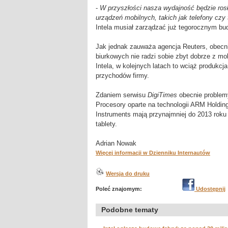
-
W przyszłości nasza wydajność będzie ros
urządzeń mobilnych, takich jak telefony czy 
Intela musiał zarządzać już tegorocznym bu
Jak jednak zauważa agencja Reuters, obecn
biurkowych nie radzi sobie zbyt dobrze z mo
Intela, w kolejnych latach to wciąż produkc
przychodów firmy.
Zdaniem serwisu
DigiTimes
obecnie problemy
Procesory oparte na technologii ARM Holdi
Instruments mają przynajmniej do 2013 roku
tablety.
Adrian Nowak
Więcej informacji w Dzienniku Internautów
Wersja do druku
Poleć znajomym:
Udostępnij
Podobne tematy