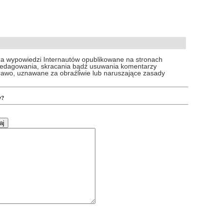
za wypowiedzi Internautów opublikowane na stronach
 redagowania, skracania bądź usuwania komentarzy
prawo, uznawane za obraźliwie lub naruszające zasady
y?